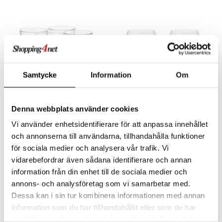
textilier
rdsredskap
ddset
sbelysning
dar & Täcken
e
an & Örngott
Samtycke
Information
Om
Denna webbplats använder cookies
Grand Cru Caféglas 4-pack
Grand Cru Konjakskupor 2-pack
Vi använder enhetsidentifierare för att anpassa innehållet
ROSENDAHL
ROSENDAHL
och annonserna till användarna, tillhandahålla funktioner
193
176
kr
kr
för sociala medier och analysera vår trafik. Vi
vidarebefordrar även sådana identifierare och annan
information från din enhet till de sociala medier och
annons- och analysföretag som vi samarbetar med.
Dessa kan i sin tur kombinera informationen med annan
information som du har tillhandahållit eller som de har
samlat in när du har använt deras tjänster. Du godkänner