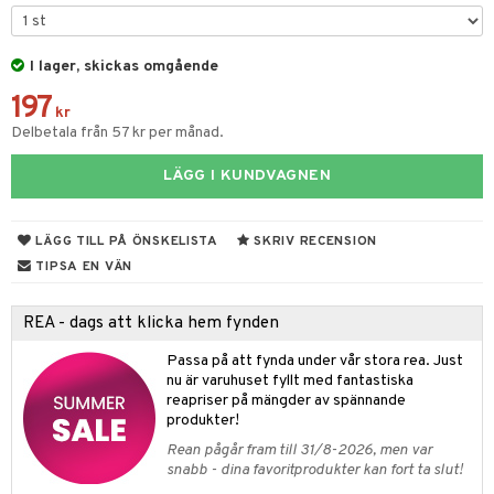
& Kastruller
I lager, skickas omgående
lsmaskiner
197
drostar
& Karaffer
kr
Delbetala från 57 kr per månad.
fe, Te & Espresso
LÄGG I KUNDVAGNEN
er & Elvispar
dknivar
rvaring
iga maskiner
vset
dskap
LÄGG TILL PÅ ÖNSKELISTA
SKRIV RECENSION
tenkokare
vslipar och Brynen
til
TIPSA EN VÄN
vtillbehör
 & Muggar
REA - dags att klicka hem fynden
kknivar
Kryddkvarnar
Passa på att fynda under vår stora rea. Just
l- & Grönsaksknivar
ngstillbehör
nu är varuhuset fyllt med fantastiska
reapriser på mängder av spännande
rbrädor
nnor
produkter!
cialknivar
Rean pågår fram till 31/8-2026, men var
way / Outdoor
snabb - dina favoritprodukter kan fort ta slut!