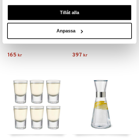
våra cookies vid fortsatt användande av vår webbplats.
Tillåt alla
Anpassa
Grand Cru Ölglas 2-pack
Grand Cru Ölglas 6-pack
ROSENDAHL
ROSENDAHL
165
397
kr
kr