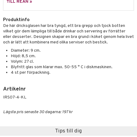
skor
ar
TILL REAN »
lådor
ietter
& Bakformar
Produktinfo
moskannor
pa tallrikar
gningsfat & Skålar
De här dricksglasen har bra tyngd, ett bra grepp och tjock botten
vilket gör dem lämpliga till både drinkar och servering av förrätter
rmosmuggar
tallrikar
Bartillbehör
eller desserter. Designen skapar en bra grund i köket genom hela livet
och är lätt att kombinera med olika serviser och bestick.
Diameter: 9 cm.
& Plädar
Höjd: 8,5 cm.
Volym: 27 cl.
s
dskuddar
textilier
Blyfritt glas som klarar max. 50-55 ° C i diskmaskinen.
4 st per förpackning.
äder
lkar & Matare
änst
ddset
ör
& Plädar
liv
Artikelnr
 & svar
dar & Täcken
IRS07-4-KL
tilier
Grilltillbehör
produkt
an & Örngott
Lägsta pris senaste 30 dagarna: 197 kr
elningen
& insektsskydd
tik
dskuddar
k
Tips till dig