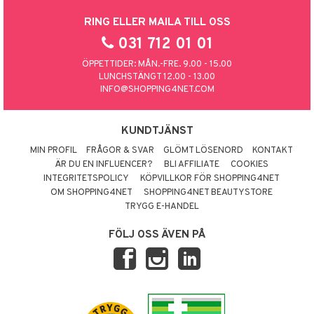
RING ELLER MAILA TILL OSS
031 712 01 01
ÖPPETTIDER: MÅN.-FRE. 9.00 - 15.00
LUNCHSTÄNGT 12.00 - 13.00
INFO@SHOPPING4NET.COM
KUNDTJÄNST
MIN PROFIL
FRÅGOR & SVAR
GLÖMT LÖSENORD
KONTAKT
ÄR DU EN INFLUENCER?
BLI AFFILIATE
COOKIES
INTEGRITETSPOLICY
KÖPVILLKOR FÖR SHOPPING4NET
OM SHOPPING4NET
SHOPPING4NET BEAUTYSTORE
TRYGG E-HANDEL
FÖLJ OSS ÄVEN PÅ