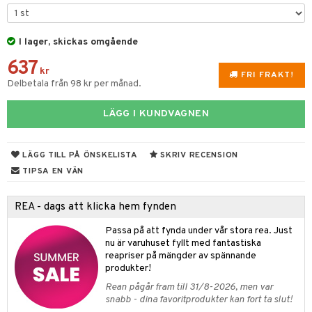
til
vtillbehör
 & Muggar
I lager, skickas omgående
kknivar
Kryddkvarnar
637
l- & Grönsaksknivar
kr
ngstillbehör
FRI FRAKT!
Delbetala från 98 kr per månad.
rbrädor
nnor
LÄGG I KUNDVAGNEN
cialknivar
way / Outdoor
skor
ar
LÄGG TILL PÅ ÖNSKELISTA
SKRIV RECENSION
lådor
ietter
& Bakformar
TIPSA EN VÄN
moskannor
pa tallrikar
gningsfat & Skålar
REA - dags att klicka hem fynden
rmosmuggar
tallrikar
Bartillbehör
Passa på att fynda under vår stora rea. Just
nu är varuhuset fyllt med fantastiska
reapriser på mängder av spännande
produkter!
& Plädar
Rean pågår fram till 31/8-2026, men var
s
dskuddar
textilier
snabb - dina favoritprodukter kan fort ta slut!