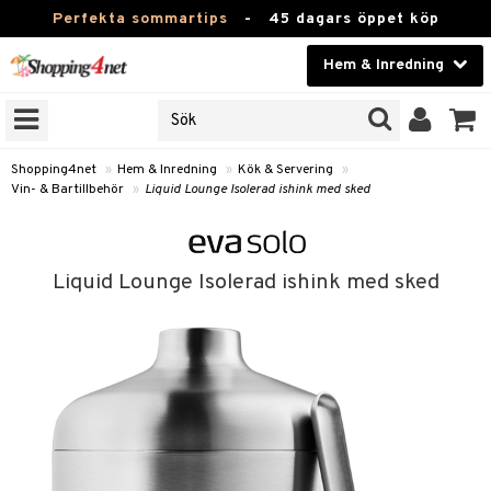
Perfekta sommartips
-
45 dagars öppet köp
Hem & Inredning
RKEN
Skönhet
JER
ODUKTER
Kontaktlinser
Shopping4net
»
Hem & Inredning
»
Kök & Servering
»
Vin- & Bartillbehör
»
Liquid Lounge Isolerad ishink med sked
TKORT
Hälsokost
Apotek
Liquid Lounge Isolerad ishink med sked
sinredning
Fitness
g
textilier
mpor
Hem & Inredning
g
stillbehör
bler
ngstillbehör
Leksaker, Barn & Baby
ronik
msdekoration
r
e & krokar
Varumärken
dslampor
et
msförvaring
us
Kampanjer
lampor
g
stextilier
tor & Ljusstakar
varing