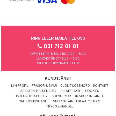
vanligaste kort.
RING ELLER MAILA TILL OSS
031 712 01 01
ÖPPETTIDER: MÅN.-FRE. 9.00 - 15.00
LUNCHSTÄNGT 12.00 - 13.00
INFO@SHOPPING4NET.COM
KUNDTJÄNST
MIN PROFIL
FRÅGOR & SVAR
GLÖMT LÖSENORD
KONTAKT
ÄR DU EN INFLUENCER?
BLI AFFILIATE
COOKIES
INTEGRITETSPOLICY
KÖPVILLKOR FÖR SHOPPING4NET
OM SHOPPING4NET
SHOPPING4NET BEAUTYSTORE
TRYGG E-HANDEL