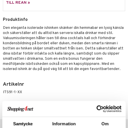
äder
lkar & Matare
TILL REAN »
änst
ddset
ör
& Plädar
liv
 & svar
Produktinfo
dar & Täcken
tilier
Grilltillbehör
produkt
Den eleganta isolerade ishinken skänker din hemmabar en lyxig känsla
an & Örngott
och säkerställer att du alltid kan servera iskalla drinkar med stil.
elningen
Vakuumisoleringen håller isen till dina cocktails kall och förhindrar
& insektsskydd
kondensbildning på bordet eller duken, medan den smarta rännan i
tik
botten av hinken skiljer smältvattnet från isen. Detta säkerställer att
dskuddar
k
dina isbitar förblir intakta och kalla längre, samtidigt som du slipper
smältvatten i drinkarna. Som en extra bonus fungerar den
textilier
rdsredskap
medföljande isbitsskeden också som en kapsylöppnare. Med en
isolerad ishink är du på god väg till att bli din egen favoritbartender.
ddset
sbelysning
dar & Täcken
e
Artikelnr
an & Örngott
ITS91-1-XX
Lägsta pris senaste 30 dagarna: 637 kr
Populära produkter
Samtycke
Information
Om