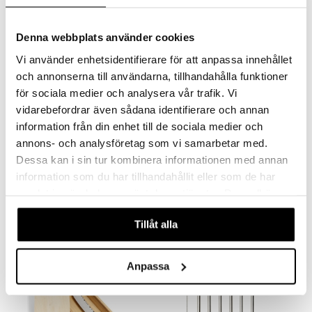
Denna webbplats använder cookies
Vi använder enhetsidentifierare för att anpassa innehållet
och annonserna till användarna, tillhandahålla funktioner
för sociala medier och analysera vår trafik. Vi
vidarebefordrar även sådana identifierare och annan
information från din enhet till de sociala medier och
annons- och analysföretag som vi samarbetar med.
Dessa kan i sin tur kombinera informationen med annan
Connor Iskross
Conn Mätglas 2-10cl
information som du har tillhandahållit eller som de har
DORRE
DORRE
samlat in när du har använt deras tjänster. Du godkänner
318
59
kr
kr
våra cookies vid fortsatt användande av vår webbplats.
Tillåt alla
-7%
Anpassa