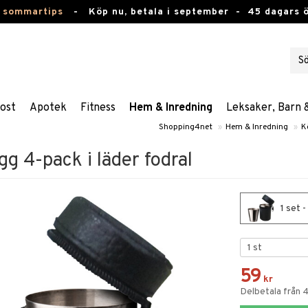
 sommartips
-
Köp nu, betala i september -
45 dagars 
ost
Apotek
Fitness
Hem & Inredning
Leksaker, Barn 
Shopping4net
»
Hem & Inredning
»
K
 4-pack i läder fodral
1 set 
59
kr
Delbetala från 