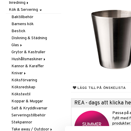
Inredning
Barnrumstextilier
Ljuslyktor & Ljusstakar
Småförvaring
Taklampor
Kök & Servering
Utomhusbelysning
Dekoration
Småförvaring & Korgar
Doftljus & Doftspridare
Väskor
Böcker
Baktillbehör
Förvaring & Hyllor
Figurer & Skulpturer
Barnens kök
Juldekoration
Klockor
Hängare & Krokar
Bestick
Ljuslyktor & Ljusstakar
Krukor
Hyllor
Diskning & Städning
Småmöbler
Metal Art
Småförvaring & Korgar
Glas
Väggdekorationer
Grytor & Kastruller
Champagneglas
Vaser
Hushållsmaskiner
Dricksglas
Kannor & Karaffer
Drink- & Cocktailglas
Brödrostar
Knivar
Ölglas
Kaffe, Te & Espresso
Köksförvaring
Snaps- & Avecglas
Mixer & Elvispar
Brödknivar
Köksredskap
Vinglas
Övriga maskiner
Knivset
LÄGG TILL PÅ ÖNSKELISTA
Kökstextil
Whiskey- & Cognacglas
Vattenkokare
Knivslipar och Brynen
Koppar & Muggar
Knivtillbehör
REA - dags att klicka 
Salt & Kryddkvarnar
Kockknivar
Passa på a
Serveringstillbehör
Skal- & Grönsaksknivar
fyllt med 
Stekpannor
Skärbrädor
produkter
Take away / Outdoor
Specialknivar