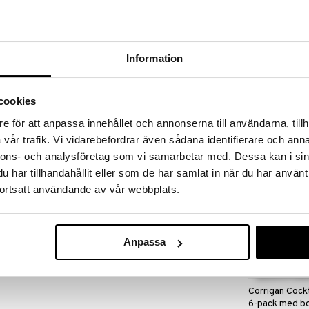
 fram till 31/8-2026, men var snabb - dina
ukter kan fort ta slut!
N »
Information
Connor Iskros
 redo för fest. Dessa stilrena snapsmuggar i
cookies
d dig då de förvaras i ett snyggt fodral av
DORRE
e för att anpassa innehållet och annonserna till användarna, tillh
318
kr
vår trafik. Vi vidarebefordrar även sådana identifierare och anna
nnons- och analysföretag som vi samarbetar med. Dessa kan i sin
har tillhandahållit eller som de har samlat in när du har använt
ortsatt användande av vår webbplats.
Anpassa
Corrigan Cock
6-pack med b