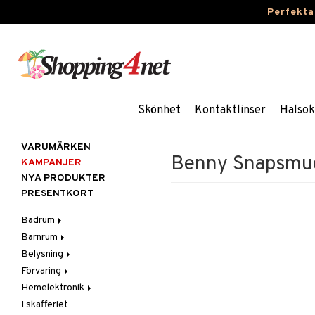
Perfekta
Skönhet
Kontaktlinser
Hälsok
VARUMÄRKEN
Benny Snapsmugg
KAMPANJER
NYA PRODUKTER
PRESENTKORT
Badrum
Barnrum
Badrumsinredning
Belysning
Badrumstextilier
Barnlampor
Förvaring
Badrumstillbehör
Barnmöbler
Belysningstillbehör
Hemelektronik
Barnrumsdekoration
Lampor
Hängare & krokar
I skafferiet
Barnrumsförvaring
LED-ljus
Hyllor
Ljud
Bordslampor