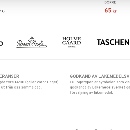
DORRE
65
kr
 kr
VERANSER
GODKÄND AV LÄKEMEDELSV
gda före 14:00 (gäller varor i lager)
EU-logotypen är symbolen som visar
 ut från oss samma dag.
godkända av Läkemedelsverket gä
försäljning av läkemedel.