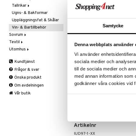
Rean pågår
Tallrikar
Flaskor
favoritprod
Ugns- & Bakformar
Matlådor
Assietter
TILL REA
Uppläggningsfat & Skålar
Termoskannor
Djupa tallrikar
Samtycke
Vin- & Bartillbehör
Termosmuggar
Mattallrikar
Produktinfo
Sovrum
Med Benny Snapsmugg är du alltid
Textil
Filtar & Plädar
Denna webbplats använder 
rostfritt stål kan du enkelt ta me
Utomhus
Prydnadskuddar
Badrumstextilier
konstläder.
Vi använder enhetsidentifierar
Sängkläder
Dukar
Fågelholkar & Matare
Egenskaper:
sociala medier och analysera 
Kundtjänst
Tillbehör
Filtar & Plädar
Friluftsliv
Bäddset
Höjd: 4,5 cm
till de sociala medier och a
Frågor & svar
Kökstextilier
Grill & Grilltillbehör
Kuddar & Täcken
med annan information som du 
Bredd: 3,80 cm
Önska produkt
Mattor
Krukor
Lakan & Örngott
godkänner våra cookies vid f
Längd: 3,80 cm
Om avdelningen
Övrigt
Mygg- & insektsskydd
Skötselråd: Handdisk
Prydnadskuddar
Picknick
Vår butik
Sovrumstextilier
Trädgårdsredskap
Material: Rostfritt stål PU-läder
Väskor
Utomhusbelysning
Bäddset
Volym: 3 cl
Värmare
Kuddar & Täcken
Lakan & Örngott
Artikelnr
IUD97-1-XX