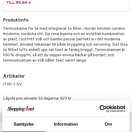
äder
lkar & Matare
TILL REAN »
änst
ddset
ör
& Plädar
liv
 & svar
Produktinfo
dar & Täcken
tilier
Grilltillbehör
produkt
Termoskanna för te med integrerat te filter i Nordic kitchen-seriens
an & Örngott
moderna, nordiska stil. De rena linjerna och en estetisk kombination
elningen
av plast, rostfritt stål och bambu passar perfekt in i det moderna
& insektsskydd
hemmet. Använd tekannan till både bryggning och servering. Det lösa
tik
te filtret lyfts enkelt upp när teet är färdig bryggt. Termoskannan är
dskuddar
k
100 % droppfri, så att du slipper envisa fläckar på bordet, och
termosinsatsen av stål håller teet varmt länge.
textilier
rdsredskap
ddset
sbelysning
Artikelnr
ITI91-1-SV
dar & Täcken
e
an & Örngott
Lägsta pris senaste 30 dagarna: 923 kr
Tips till dig
Samtycke
Information
Om