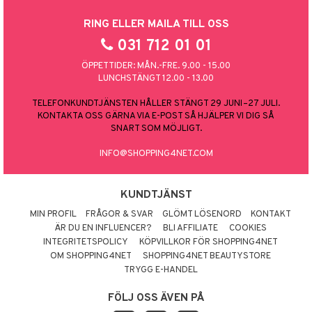
RING ELLER MAILA TILL OSS
031 712 01 01
ÖPPETTIDER: MÅN.-FRE. 9.00 - 15.00
LUNCHSTÄNGT 12.00 - 13.00
TELEFONKUNDTJÄNSTEN HÅLLER STÄNGT 29 JUNI–27 JULI.
KONTAKTA OSS GÄRNA VIA E-POST SÅ HJÄLPER VI DIG SÅ
SNART SOM MÖJLIGT.
INFO@SHOPPING4NET.COM
KUNDTJÄNST
MIN PROFIL
FRÅGOR & SVAR
GLÖMT LÖSENORD
KONTAKT
ÄR DU EN INFLUENCER?
BLI AFFILIATE
COOKIES
INTEGRITETSPOLICY
KÖPVILLKOR FÖR SHOPPING4NET
OM SHOPPING4NET
SHOPPING4NET BEAUTYSTORE
TRYGG E-HANDEL
FÖLJ OSS ÄVEN PÅ