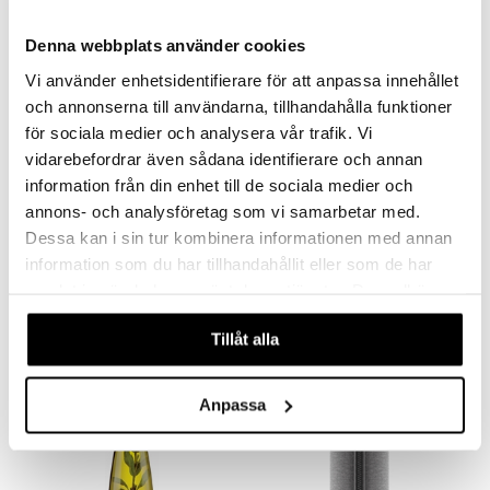
Denna webbplats använder cookies
Vi använder enhetsidentifierare för att anpassa innehållet
och annonserna till användarna, tillhandahålla funktioner
för sociala medier och analysera vår trafik. Vi
vidarebefordrar även sådana identifierare och annan
information från din enhet till de sociala medier och
annons- och analysföretag som vi samarbetar med.
Eva Solo Dekanteringskaraff
Eva Solo Droppfri karaff
Dessa kan i sin tur kombinera informationen med annan
EVA SOLO
EVA SOLO
information som du har tillhandahållit eller som de har
646
387
kr
kr
samlat in när du har använt deras tjänster. Du godkänner
våra cookies vid fortsatt användande av vår webbplats.
Tillåt alla
Anpassa