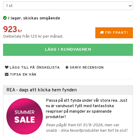
til
vtillbehör
 & Muggar
I lager, skickas omgående
kknivar
Kryddkvarnar
923
l- & Grönsaksknivar
kr
ngstillbehör
FRI FRAKT!
Delbetala från 125 kr per månad.
rbrädor
nnor
LÄGG I KUNDVAGNEN
cialknivar
way / Outdoor
skor
ar
LÄGG TILL PÅ ÖNSKELISTA
SKRIV RECENSION
lådor
ietter
& Bakformar
TIPSA EN VÄN
moskannor
pa tallrikar
gningsfat & Skålar
REA - dags att klicka hem fynden
rmosmuggar
tallrikar
Bartillbehör
Passa på att fynda under vår stora rea. Just
nu är varuhuset fyllt med fantastiska
reapriser på mängder av spännande
produkter!
& Plädar
Rean pågår fram till 31/8-2026, men var
s
dskuddar
textilier
snabb - dina favoritprodukter kan fort ta slut!