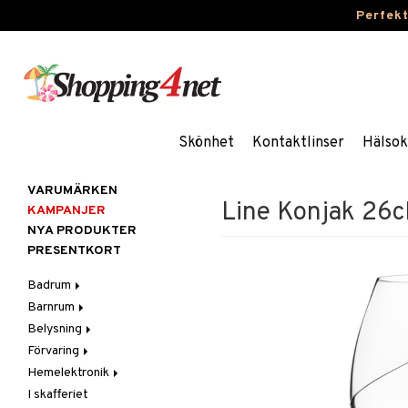
Perfek
Skönhet
Kontaktlinser
Hälsok
VARUMÄRKEN
Line Konjak 26cl
KAMPANJER
NYA PRODUKTER
PRESENTKORT
Badrum
Barnrum
Badrumsinredning
Belysning
Badrumstextilier
Barnlampor
Förvaring
Badrumstillbehör
Barnmöbler
Belysningstillbehör
Hemelektronik
Barnrumsdekoration
Lampor
Hängare & krokar
I skafferiet
Barnrumsförvaring
LED-ljus
Hyllor
Ljud
Bordslampor