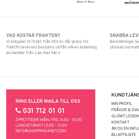
VAD KOSTAR FRAKTEN?
SNABBA LE
Vi erbjuder fri frakt från 350 kr. Vår gräns för
Beställningar la
fraktfri leverans bestäms utifån vilken avdelning
skickas normalt
du handlar från. Läs mer här »
KUNDTJÄN
RING ELLER MAILA TILL OSS
MIN PROFIL
031 712 01 01
FRÅGOR & SV
GLÖMT LÖSE
ÖPPETTIDER: MÅN.-FRE. 9.00 - 15.00
KONTAKT
LUNCHSTÄNGT 12.00 - 13.00
ÄR DU EN INF
INFO@SHOPPING4NET.COM
BLI AFFILIATE