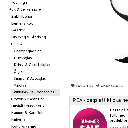
Inredning
Barnrumstextilier
Ljuslyktor & Ljusstakar
Småförvaring
Taklampor
Kök & Servering
Utomhusbelysning
Dekoration
Småförvaring & Korgar
Doftljus & Doftspridare
Väskor
Böcker
Baktillbehör
Förvaring & Hyllor
Figurer & Skulpturer
Barnens kök
Juldekoration
Klockor
Hängare & Krokar
Bestick
Ljuslyktor & Ljusstakar
Krukor
Hyllor
Diskning & Städning
Småmöbler
Metal Art
Småförvaring & Korgar
Glas
Väggdekorationer
Champagneglas
Vaser
Dricksglas
Drink- & Cocktailglas
Ölglas
Snaps- & Avecglas
Vinglas
LÄGG TILL PÅ ÖNSKELISTA
Whiskey- & Cognacglas
Grytor & Kastruller
REA - dags att klicka 
Hushållsmaskiner
Passa på a
Kannor & Karaffer
Brödrostar
fyllt med 
Knivar
Kaffe, Te & Espresso
produkter
Köksförvaring
Mixer & Elvispar
Brödknivar