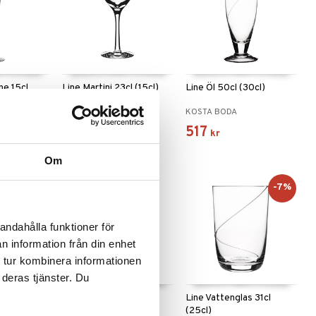
e 15cl
Line Martini 23cl (15cl)
Line Öl 50cl (30cl)
KOSTA BODA
KOSTA BODA
598
517
kr
kr
Om
-7%
andahålla funktioner för
n information från din enhet
 tur kombinera informationen
 deras tjänster. Du
 (5cl)
Line Tumbler
Line Vattenglas 31cl
(25cl)