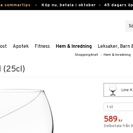
ta sommartips
-
Köp nu, betala i oktober -
45 dagars ö
ost
Apotek
Fitness
Hem & Inredning
Leksaker, Barn 
Shopping4net
»
Hem & Inredning
 (25cl)
Line K
589
kr
Delbetala från 