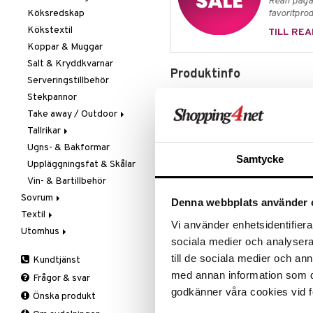
Rean pågår
Köksredskap
Övriga maskiner
Knivset
favoritprod
Kökstextil
Vattenkokare
Knivslipar och Brynen
TILL REA
Koppar & Muggar
Knivtillbehör
Salt & Kryddkvarnar
Kockknivar
Produktinfo
Serveringstillbehör
Skal- & Grönsaksknivar
Design: Anna Ehrner • 1982
Stekpannor
Skärbrädor
Take away / Outdoor
Specialknivar
Ehrner, född 1948 i Danderyd är 
Tallrikar
Flaskor
experimentell och sparsmakad stil
formspråk och sin förmåga att m
Ugns- & Bakformar
Matlådor
Assietter
färgprakt. Färgade slöjor inne i g
Samtycke
Uppläggningsfat & Skålar
Termoskannor
Djupa tallrikar
Ehrner, liksom det ringlande glas
Vin- & Bartillbehör
Termosmuggar
Mattallrikar
står bakom flera försäljningssucc
senare tid Basket och Cup Cake. 
Sovrum
Denna webbplats använder 
Line Konjak 26cl (25cl)
Textil
Filtar & Plädar
Vi använder enhetsidentifierar
Höjd: 11,5 cm
Utomhus
Prydnadskuddar
Badrumstextilier
Diameter: 6 cm
sociala medier och analysera 
Sängkläder
Dukar
Fågelholkar & Matare
till de sociala medier och a
Kundtjänst
Tillbehör
Filtar & Plädar
Friluftsliv
Bäddset
med annan information som du 
Artikelnr
Frågor & svar
Kökstextilier
Grill & Grilltillbehör
Kuddar & Täcken
godkänner våra cookies vid f
IBB31-1-XX
Önska produkt
Mattor
Krukor
Lakan & Örngott