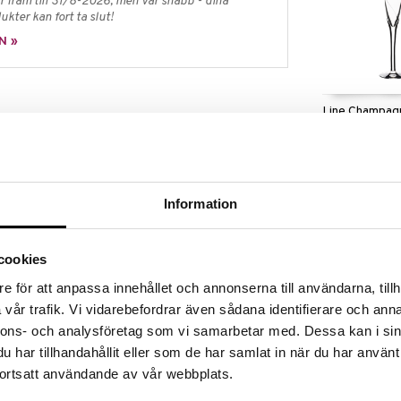
 fram till 31/8-2026, men var snabb - dina
ukter kan fort ta slut!
N »
Line Champagn
KOSTA BODA
en svensk formgivare och glaskonstnär. Hon är en
551
ist som kännetecknas av sitt enkla men kraftfulla
kr
ed ett sparsamt användande av färger uppnå stor
lasmassan har blivit ett särskilt kännetecken för
Information
et som återfinns i serierna Basket och Energy. Anna
éer som servisen Line och skålserien Contrast och på
Tål maskindisk med försiktighet.
cookies
e för att anpassa innehållet och annonserna till användarna, tillh
vår trafik. Vi vidarebefordrar även sådana identifierare och anna
nnons- och analysföretag som vi samarbetar med. Dessa kan i sin
har tillhandahållit eller som de har samlat in när du har använt
ortsatt användande av vår webbplats.
Line Snaps 7cl