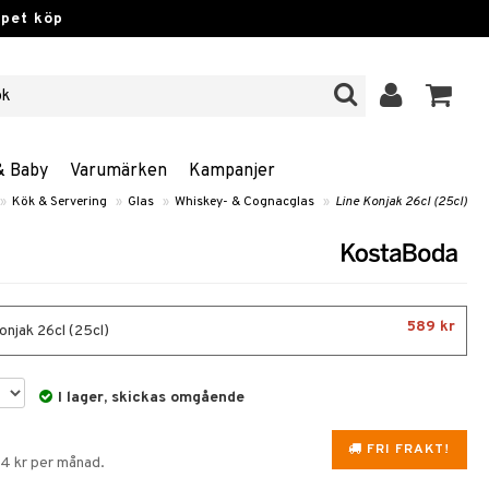
ppet köp
& Baby
Varumärken
Kampanjer
»
Kök & Servering
»
Glas
»
Whiskey- & Cognacglas
»
Line Konjak 26cl (25cl)
589 kr
onjak 26cl (25cl)
I lager, skickas omgående
FRI FRAKT!
94 kr per månad.