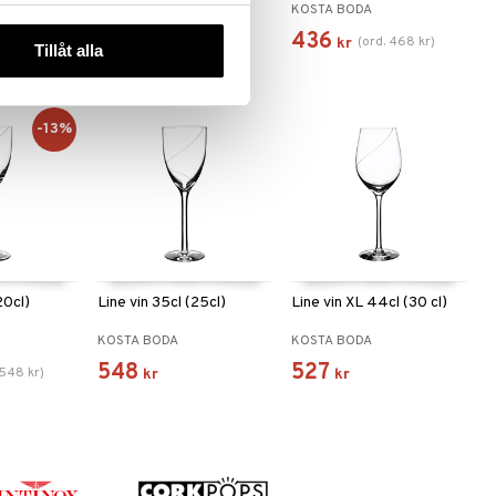
KOSTA BODA
KOSTA BODA
498
436
(
ord.
468
kr
)
kr
kr
Tillåt alla
-13%
20cl)
Line vin 35cl (25cl)
Line vin XL 44cl (30 cl)
KOSTA BODA
KOSTA BODA
548
527
548
kr
)
kr
kr