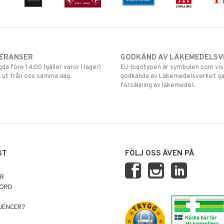
VERANSER
GODKÄND AV LÄKEMEDELSV
gda före 14:00 (gäller varor i lager)
EU-logotypen är symbolen som visar
 ut från oss samma dag.
godkända av Läkemedelsverket gä
försäljning av läkemedel.
ST
FÖLJ OSS ÄVEN PÅ
AR
NORD
LUENCER?