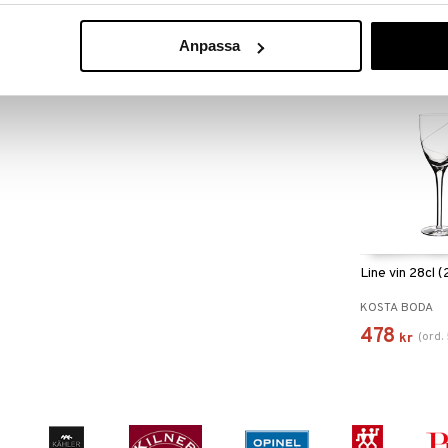
KOSTA BODA
89 kr
479
kr
Anpassa
Line vin 28cl (
KOSTA BODA
478
(
ord.
kr