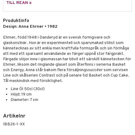
skor
ar
TILL REAN »
lådor
ietter
& Bakformar
Produktinfo
moskannor
pa tallrikar
gningsfat & Skålar
Design: Anna Ehrner • 1982
rmosmuggar
tallrikar
Bartillbehör
Ehrner, född 1948 i Danderyd är en svensk formgivare och
glaskonstnär. Hon är en experimentell och sparsmakad stilist som
kännetecknas av sitt enkla men kraftfulla formspråk och sin förmåga
att med ett sparsamt användande av färger uppnå stor färgprakt.
& Plädar
Färgade slöjor inne i glasmassan har blivit ett särskilt kännetecken för
s
dskuddar
textilier
Ehrner, liksom det ringlande glaset som återfinns i serierna Basket
och Energy. Anna står bakom flera försäljningssuccéer som servisen
äder
lkar & Matare
Line och skålserien Contrast och på senare tid Basket och Cup Cake.
änst
Tål maskindisk med försiktighet.
ddset
ör
& Plädar
liv
Line Öl 50cl (30cl)
 & svar
Höjd: 19 cm
dar & Täcken
tilier
Grilltillbehör
Diameter: 7 cm
produkt
an & Örngott
elningen
Artikelnr
& insektsskydd
tik
IBB26-1-XX
dskuddar
k