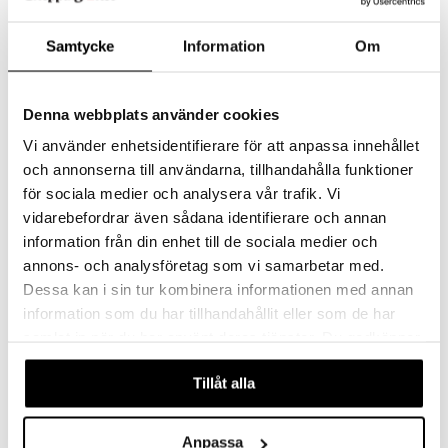
Samtycke
Information
Om
Denna webbplats använder cookies
Vi använder enhetsidentifierare för att anpassa innehållet
och annonserna till användarna, tillhandahålla funktioner
för sociala medier och analysera vår trafik. Vi
Line Martini 23cl (15cl)
Line Snaps 7cl (5cl)
vidarebefordrar även sådana identifierare och annan
KOSTA BODA
KOSTA BODA
information från din enhet till de sociala medier och
annons- och analysföretag som vi samarbetar med.
598
479
kr
kr
Dessa kan i sin tur kombinera informationen med annan
information som du har tillhandahållit eller som de har
samlat in när du har använt deras tjänster. Du godkänner
-7%
våra cookies vid fortsatt användande av vår webbplats.
Tillåt alla
Anpassa