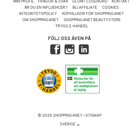
MIN PROFIL
FRÅGOR & SVAR
GLÖMT LÖSENORD
KONTAKT
ÄR DU EN INFLUENCER?
BLI AFFILIATE
COOKIES
INTEGRITETSPOLICY
KÖPVILLKOR FÖR SHOPPING4NET
OM SHOPPING4NET
SHOPPING4NET BEAUTYSTORE
TRYGG E-HANDEL
FÖLJ OSS ÄVEN PÅ
© 2026 SHOPPING4NET
•
SITEMAP
SVERIGE