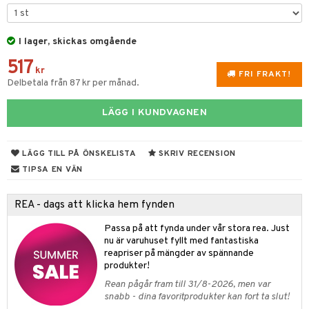
& Kastruller
I lager, skickas omgående
lsmaskiner
517
drostar
& Karaffer
kr
FRI FRAKT!
Delbetala från 87 kr per månad.
fe, Te & Espresso
LÄGG I KUNDVAGNEN
er & Elvispar
dknivar
rvaring
iga maskiner
vset
dskap
LÄGG TILL PÅ ÖNSKELISTA
SKRIV RECENSION
tenkokare
vslipar och Brynen
til
TIPSA EN VÄN
vtillbehör
 & Muggar
REA - dags att klicka hem fynden
kknivar
Kryddkvarnar
Passa på att fynda under vår stora rea. Just
l- & Grönsaksknivar
ngstillbehör
nu är varuhuset fyllt med fantastiska
reapriser på mängder av spännande
rbrädor
nnor
produkter!
cialknivar
Rean pågår fram till 31/8-2026, men var
way / Outdoor
snabb - dina favoritprodukter kan fort ta slut!