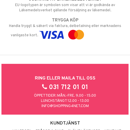
EU-logotypen är symbolen som visar att vi är godkända av
Läkemedelsverket gällande försäljning av läkemedel.
TRYGGA KÖP
Handla tryggt & säkert via faktura, delbetalning eller marknadens
vanligaste kort.
RING ELLER MAILA TILL OSS
031 712 01 01
ÖPPETTIDER: MÅN.-FRE. 9.00 - 15.00
LUNCHSTÄNGT 12.00 - 13.00
INFO@SHOPPING4NET.COM
KUNDTJÄNST