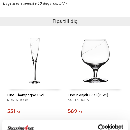
textilier
rdsredskap
Lägsta pris senaste 30 dagarna: 517 kr
ddset
sbelysning
Tips till dig
dar & Täcken
e
an & Örngott
Line Champagne 15cl
Line Konjak 26cl (25cl)
KOSTA BODA
KOSTA BODA
551
589
kr
kr