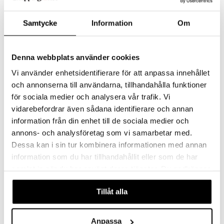
Samtycke
Information
Om
Denna webbplats använder cookies
Vi använder enhetsidentifierare för att anpassa innehållet
och annonserna till användarna, tillhandahålla funktioner
för sociala medier och analysera vår trafik. Vi
Line Öl 50cl (30cl)
Line Snaps 7cl (5cl)
vidarebefordrar även sådana identifierare och annan
KOSTA BODA
KOSTA BODA
information från din enhet till de sociala medier och
annons- och analysföretag som vi samarbetar med.
517
479
kr
kr
Dessa kan i sin tur kombinera informationen med annan
information som du har tillhandahållit eller som de har
samlat in när du har använt deras tjänster. Du godkänner
-7%
våra cookies vid fortsatt användande av vår webbplats.
Tillåt alla
Anpassa