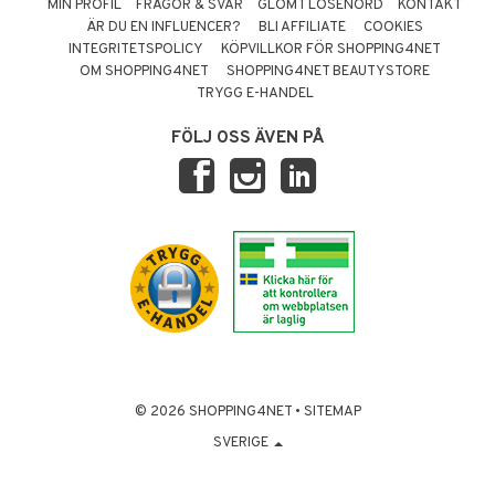
MIN PROFIL
FRÅGOR & SVAR
GLÖMT LÖSENORD
KONTAKT
ÄR DU EN INFLUENCER?
BLI AFFILIATE
COOKIES
INTEGRITETSPOLICY
KÖPVILLKOR FÖR SHOPPING4NET
OM SHOPPING4NET
SHOPPING4NET BEAUTYSTORE
TRYGG E-HANDEL
FÖLJ OSS ÄVEN PÅ
© 2026 SHOPPING4NET
•
SITEMAP
SVERIGE