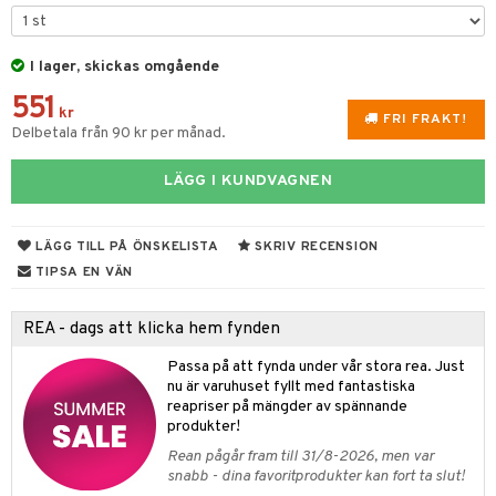
& Kastruller
I lager, skickas omgående
lsmaskiner
551
drostar
& Karaffer
kr
FRI FRAKT!
Delbetala från 90 kr per månad.
fe, Te & Espresso
LÄGG I KUNDVAGNEN
er & Elvispar
dknivar
rvaring
iga maskiner
vset
dskap
LÄGG TILL PÅ ÖNSKELISTA
SKRIV RECENSION
tenkokare
vslipar och Brynen
til
TIPSA EN VÄN
vtillbehör
 & Muggar
REA - dags att klicka hem fynden
kknivar
Kryddkvarnar
Passa på att fynda under vår stora rea. Just
l- & Grönsaksknivar
ngstillbehör
nu är varuhuset fyllt med fantastiska
reapriser på mängder av spännande
rbrädor
nnor
produkter!
cialknivar
Rean pågår fram till 31/8-2026, men var
way / Outdoor
snabb - dina favoritprodukter kan fort ta slut!