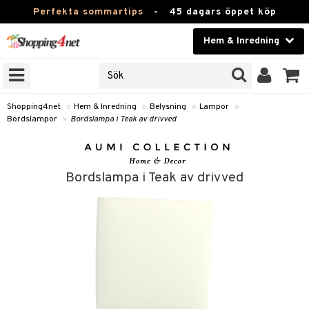
Perfekta sommartips
-
45 dagars öppet köp
Hem & Inredning
RKEN
Skönhet
JER
ODUKTER
Kontaktlinser
Shopping4net
»
Hem & Inredning
»
Belysning
»
Lampor
»
Bordslampor
»
Bordslampa i Teak av drivved
TKORT
Hälsokost
Apotek
Bordslampa i Teak av drivved
sinredning
Fitness
g
textilier
mpor
Hem & Inredning
stillbehör
bler
ngstillbehör
Leksaker, Barn & Baby
msdekoration
r
Varumärken
rdslampor
msförvaring
Kampanjer
lampor
stextilier