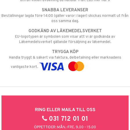
utifån vilken avdelning du handlar från. Läs mer här »
SNABBA LEVERANSER
Beställningar lagda före 14:00 (gäller varor i lager) skickas normalt ut från
oss samma dag.
GODKÄND AV LÄKEMEDELSVERKET
EU-logotypen är symbolen som visar att vi är godkända av
Läkemedelsverket gällande försäljning av läkemedel.
TRYGGA KÖP
Handla tryggt & säkert via faktura, delbetalning eller marknadens
vanligaste kort.
RING ELLER MAILA TILL OSS
031 712 01 01
ÖPPETTIDER: MÅN.-FRE. 9.00 - 15.00