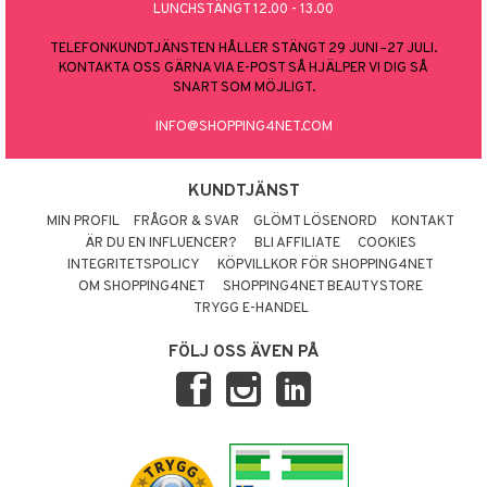
LUNCHSTÄNGT 12.00 - 13.00
TELEFONKUNDTJÄNSTEN HÅLLER STÄNGT 29 JUNI–27 JULI.
KONTAKTA OSS GÄRNA VIA E-POST SÅ HJÄLPER VI DIG SÅ
SNART SOM MÖJLIGT.
INFO@SHOPPING4NET.COM
KUNDTJÄNST
MIN PROFIL
FRÅGOR & SVAR
GLÖMT LÖSENORD
KONTAKT
ÄR DU EN INFLUENCER?
BLI AFFILIATE
COOKIES
INTEGRITETSPOLICY
KÖPVILLKOR FÖR SHOPPING4NET
OM SHOPPING4NET
SHOPPING4NET BEAUTYSTORE
TRYGG E-HANDEL
FÖLJ OSS ÄVEN PÅ