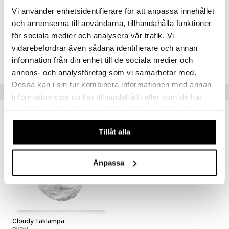
Vi använder enhetsidentifierare för att anpassa innehållet
Artikelnr
och annonserna till användarna, tillhandahålla funktioner
för sociala medier och analysera vår trafik. Vi
IHB45-1-OF
vidarebefordrar även sådana identifierare och annan
information från din enhet till de sociala medier och
Lägsta pris senaste 30 dagarna: 2699 kr
annons- och analysföretag som vi samarbetar med.
Dessa kan i sin tur kombinera informationen med annan
Tips till dig
information som du har tillhandahållit eller som de har
samlat in när du har använt deras tjänster. Du godkänner
våra cookies vid fortsatt användande av vår webbplats.
Tillåt alla
Anpassa
Cloudy Taklampa