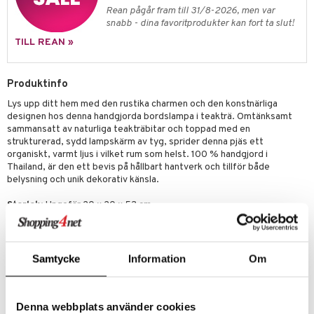
skor
ar
Rean pågår fram till 31/8-2026, men var
snabb - dina favoritprodukter kan fort ta slut!
lådor
ietter
& Bakformar
TILL REAN »
moskannor
pa tallrikar
gningsfat & Skålar
rmosmuggar
tallrikar
Bartillbehör
Produktinfo
Lys upp ditt hem med den rustika charmen och den konstnärliga
designen hos denna handgjorda bordslampa i teakträ. Omtänksamt
sammansatt av naturliga teakträbitar och toppad med en
strukturerad, sydd lampskärm av tyg, sprider denna pjäs ett
organiskt, varmt ljus i vilket rum som helst. 100 % handgjord i
Thailand, är den ett bevis på hållbart hantverk och tillför både
belysning och unik dekorativ känsla.
Storlek
: Ungefär 20 x 20 x 53 cm
Material
: Naturlig teakträbas med strukturerad tygskärm.
Handgjord Kvalitet:
Varje lampa är 100 % handgjord och visar det
intrikata arbetet med att sätta samman naturliga träelement.
Samtycke
Information
Om
En unikt designad belysning från Thailand.
Unik Design: Har en distinkt bas skapad av sammanlänkande
teakträbitar, kompletterad med en ren, rektangulär tygskärm.
Denna webbplats använder cookies