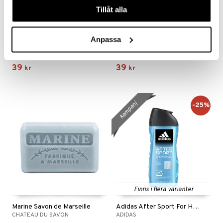
Tillåt alla
Anpassa
Citron Savon de Marseille
Citron Vert Savon de Marseille
CHATEAU DU SAVON
CHATEAU DU SAVON
39
39
kr
kr
kampanj
-25%
Finns i flera varianter
Marine Savon de Marseille
Adidas After Sport For Him - Shower Gel
CHATEAU DU SAVON
ADIDAS