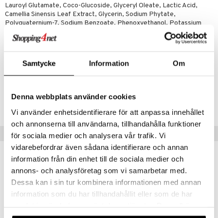
Lauroyl Glutamate, Coco-Glucoside, Glyceryl Oleate, Lactic Acid,
Camellia Sinensis Leaf Extract, Glycerin, Sodium Phytate,
Polyquaternium-7, Sodium Benzoate, Phenoxyethanol, Potassium
Sorbate, Citronellol, Coumarin, Hexyl Cinnamal, Limonene, Linalool,
Citrus Aurantium Peel Oil, Ci 19140, Ci 28440
Samtycke
Information
Om
Artikelnr
CFA23-K5-250-XX-XX
Denna webbplats använder cookies
Lägsta pris senaste 30 dagarna: 36 kr
Vi använder enhetsidentifierare för att anpassa innehållet
och annonserna till användarna, tillhandahålla funktioner
Populära produkter
för sociala medier och analysera vår trafik. Vi
vidarebefordrar även sådana identifierare och annan
information från din enhet till de sociala medier och
annons- och analysföretag som vi samarbetar med.
Dessa kan i sin tur kombinera informationen med annan
information som du har tillhandahållit eller som de har
samlat in när du har använt deras tjänster. Du godkänner
våra cookies vid fortsatt användande av vår webbplats.