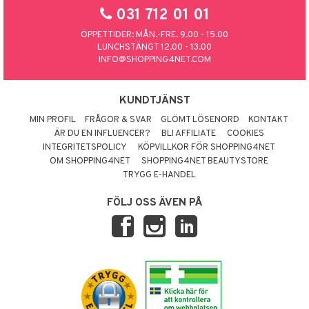
031 712 01 01
ÖPPETTIDER: MÅN.-FRE. 9.00 - 15.00
LUNCHSTÄNGT 12.00 - 13.00
INFO@SHOPPING4NET.COM
KUNDTJÄNST
MIN PROFIL
FRÅGOR & SVAR
GLÖMT LÖSENORD
KONTAKT
ÄR DU EN INFLUENCER?
BLI AFFILIATE
COOKIES
INTEGRITETSPOLICY
KÖPVILLKOR FÖR SHOPPING4NET
OM SHOPPING4NET
SHOPPING4NET BEAUTYSTORE
TRYGG E-HANDEL
FÖLJ OSS ÄVEN PÅ