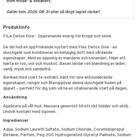
pstift
t och skydd
inom mode- & sneakers.
gloss
dvård
Gäller tom. 2026-08-31 eller så långt lagret räcker!
liner
ning och rengöring
Produktinfo
e-up penslar
FILA Detox Dive - Djuprenande energi för kropp och sinne
cara
Ge din hud en uppfriskande nystart med Filas Detox Dive - en
onskugga
duschgelé som kombinerar en behaglig doft med vårdande
egenskaper. Med en öppning av mandarin och koriander, följer ett
mer
hjärta av ros, viol och muskot. Basen landar i en blandning av läder,
vanilj, mysk och sandelträ.
er
Berikad med svart te-extrakt, känt för sina antioxiderande
egenskaper, rengör och återupplivar denna duschgelé huden på
djupet – perfekt för dig som vill ha en vitaliserande start på dagen.
Användning
Applicera på våt hud. Massera generöst till ett rikt lödder och skölj.
Undvik kontakt med ögonen.
Ingredienser
Aqua, Sodium Laureth Sulfate, Sodium Chloride, Cocamidopropyl
Betaine, Parfum, Peg-200 Hydrogenated Glyceryl Palmate, Sodium