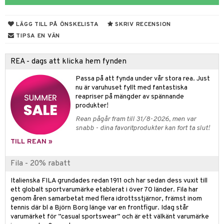
 & Gelé
cialprodukter
tset
pa
LÄGG TILL PÅ ÖNSKELISTA
SKRIV RECENSION
ymprodukter
inser
TIPSA EN VÄN
UE
REA - dags att klicka hem fynden
nique
änst
Passa på att fynda under vår stora rea. Just
p 10
nu är varuhuset fyllt med fantastiska
 & svar
reapriser på mängder av spännande
g 1: Rengöring
rd
produkter!
produkt
Rean pågår fram till 31/8-2026, men var
g 2: Exfoliering
oliering och masker
p
snabb - dina favoritprodukter kan fort ta slut!
elningen
g 3: Fukt
tvård
sh
TILL REAN »
tik
d- och kroppsvård
n
matics Elixir
dd
Fila - 20% rabatt
n- och läppvård
cealer
yx
skydd
n
Italienska FILA grundades redan 1911 och har sedan dess vuxit till
göring
liner
ett globalt sportvarumärke etablerat i över 70 länder. Fila har
nique Happy
teg till män
genom åren samarbetat med flera idrottsstjärnor, främst inom
rum
ndation
nique Happy For Men
tennis där bl a Björn Borg länge var en frontfigur. Idag står
oliering
varumärket för ”casual sportswear” och är ett välkänt varumärke