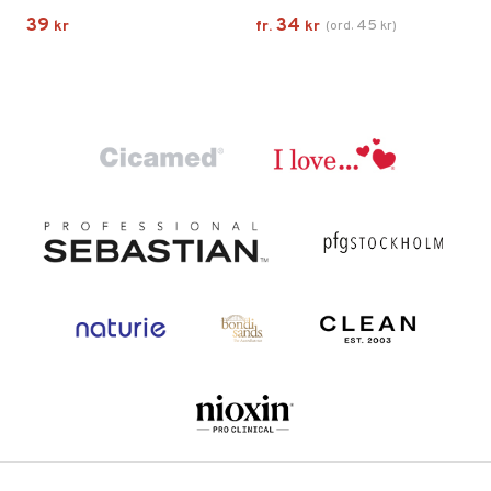
39
34
45
kr
fr.
kr
(
ord.
kr
)