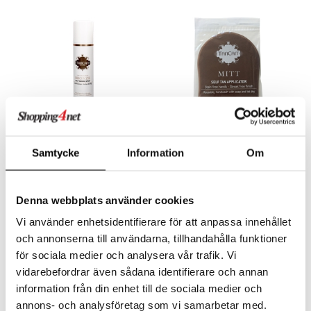
e
 & Gelé
cialprodukter
göring
cialprodukter
pa
ymprodukter
rum
inser
gg & Mustasch
UE
produkter
nique
cialprodukter
p 10
g 1: Rengöring
rd
Samtycke
Information
Om
TanCan Bronze - Sun Spray
TanCan Application Mitt
TANCAN
TANCAN
g 2: Exfoliering
oliering och masker
p
Soldusch på flaska för hemmabruk från TanCan
Appliceringsvante för brun-utan-sol från TanCan
205
Bevaka
kr
g 3: Fukt
tvård
sh
Denna webbplats använder cookies
d- och kroppsvård
n
matics Elixir
Vi använder enhetsidentifierare för att anpassa innehållet
dd
och annonserna till användarna, tillhandahålla funktioner
n- och läppvård
cealer
yx
skydd
n
för sociala medier och analysera vår trafik. Vi
göring
liner
nique Happy
teg till män
vidarebefordrar även sådana identifierare och annan
änst
information från din enhet till de sociala medier och
rum
ndation
nique Happy For Men
oliering
annons- och analysföretag som vi samarbetar med.
 & svar