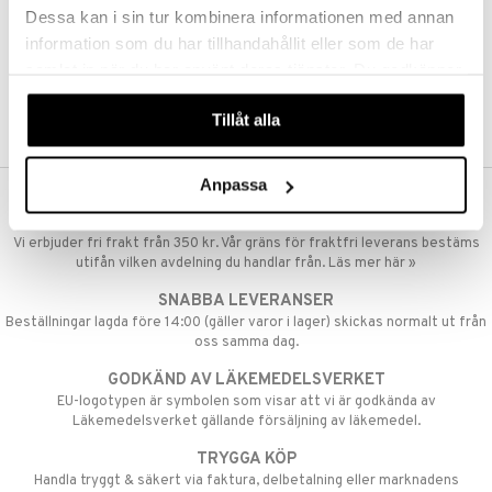
pstift
t och skydd
Dessa kan i sin tur kombinera informationen med annan
produkt
information som du har tillhandahållit eller som de har
gloss
dvård
samlat in när du har använt deras tjänster. Du godkänner
elningen
liner
ning och rengöring
våra cookies vid fortsatt användande av vår webbplats.
tik
Tillåt alla
e-up penslar
cara
Anpassa
onskugga
VAD KOSTAR FRAKTEN?
mer
Vi erbjuder fri frakt från 350 kr. Vår gräns för fraktfri leverans bestäms
utifån vilken avdelning du handlar från. Läs mer här »
er
SNABBA LEVERANSER
Beställningar lagda före 14:00 (gäller varor i lager) skickas normalt ut från
oss samma dag.
GODKÄND AV LÄKEMEDELSVERKET
EU-logotypen är symbolen som visar att vi är godkända av
Läkemedelsverket gällande försäljning av läkemedel.
TRYGGA KÖP
Handla tryggt & säkert via faktura, delbetalning eller marknadens