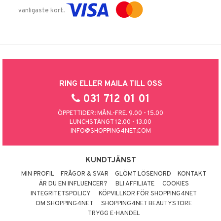
vanligaste kort.
RING ELLER MAILA TILL OSS
031 712 01 01
ÖPPETTIDER: MÅN.-FRE. 9.00 - 15.00
LUNCHSTÄNGT 12.00 - 13.00
INFO@SHOPPING4NET.COM
KUNDTJÄNST
MIN PROFIL
FRÅGOR & SVAR
GLÖMT LÖSENORD
KONTAKT
ÄR DU EN INFLUENCER?
BLI AFFILIATE
COOKIES
INTEGRITETSPOLICY
KÖPVILLKOR FÖR SHOPPING4NET
OM SHOPPING4NET
SHOPPING4NET BEAUTYSTORE
TRYGG E-HANDEL