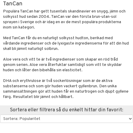
TanCan
ktriska stylingverktyg
slig hy
iktsvatten
n utan sol
d
produkter
m
Populära TanCan har gett tusentals skandinavier en snygg, jämn och
solkysst hud sedan 2004. TanCan var den första brun-utan-sol
t Set
mal hy
n makeup remover
tset
nzer & Highlighter
ppar
ylotion
y spray
en
sprayen i Sverige och är idag en av de mest populära produkterna
inom sin kategori.
avfall
r hy
göring
borttagning
cealer
lm
glar
n utan sol
tljus & Rumsdoft
mband
om
Med TanCan får du en naturligt solkysst hudton, berikad med
färg
ker
gad Dagcreme
ppenna
naglar
on
odorant
 de cologne
sband
vårdande ingredienser och de lyxigaste ingredienserna för att din hud
kur
essärer
skall bli jämnt naturligt solbrun.
ndation
pglans
ellack
liner / Kajal
lbehör
chgelé & tvål
 de parfum
hängen
lsam
rd
ackning
oncremer
mer
pstift
elvård
nsar
e-up
vård
Aloe vera och vitt te är två ingredienser som skapar en röd tråd
 de toilette
gar
ktriska trimmers
iktscremer
vård
genom serien. Aloe vera återfuktar samtidigt som vitt te skyddar
ve-in balsam
ling
er
mover
ögonfransar
iga
t Set
tset
huden och låter den bibehålla sin elasticitet.
avfall
n utan sol
ylotion
m
hampo
rum
uge
lbehör
cara
cetter
ndvård
färg
DHA och erythrulose är två sockerlösningar som är de aktiva
tset
n utan sol
er shave balm
substanserna och som gör huden vackert gyllenbrun. Den unika
ling
produkter
onbryn
borttagning
hampo
sk
odorant
sammansättningen gör att huden får en naturtrogen och djupt gyllene
er shave lotion
dukter
färg. Resultatet blir jämnt och hållbart.
ns & Antifrizz
rschampo
cialprodukter
onskugga
ppsolja
ling produkter
essärer
chgelé & tvål
 de cologne
ärer
spray
Sortera eller filtrera så du enkelt hittar din favorit:
mma & Baby
lbehör
oncremer
ndvård
 de toilette
apotek
kar
ling
ling
borttagning
tset
gon
rmeskydd
produkter
produkter
produkter