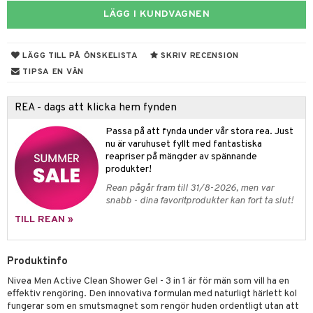
LÄGG I KUNDVAGNEN
 & Gelé
cialprodukter
tset
pa
ymprodukter
inser
LÄGG TILL PÅ ÖNSKELISTA
SKRIV RECENSION
UE
TIPSA EN VÄN
nique
änst
REA - dags att klicka hem fynden
p 10
 & svar
Passa på att fynda under vår stora rea. Just
g 1: Rengöring
nu är varuhuset fyllt med fantastiska
rd
produkt
reapriser på mängder av spännande
g 2: Exfoliering
oliering och masker
p
produkter!
elningen
Rean pågår fram till 31/8-2026, men var
g 3: Fukt
tvård
sh
snabb - dina favoritprodukter kan fort ta slut!
tik
d- och kroppsvård
n
matics Elixir
dd
TILL REAN »
n- och läppvård
cealer
yx
skydd
n
Produktinfo
göring
liner
nique Happy
teg till män
Nivea Men Active Clean Shower Gel - 3 in 1 är för män som vill ha en
rum
ndation
nique Happy For Men
oliering
effektiv rengöring. Den innovativa formulan med naturligt härlett kol
fungerar som en smutsmagnet som rengör huden ordentligt utan att