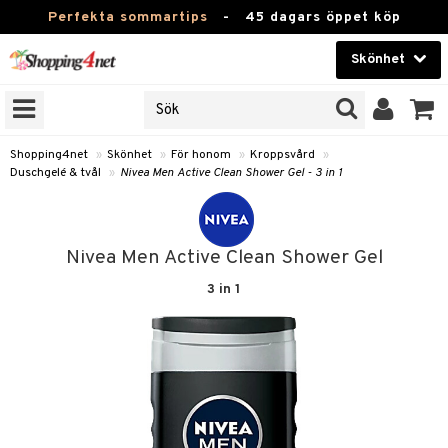
Perfekta sommartips
-
45 dagars öppet köp
Skönhet
RKEN
Skönhet
M BRANDS
T
Kontaktlinser
Shopping4net
»
Skönhet
»
För honom
»
Kroppsvård
»
Duschgelé & tvål
»
Nivea Men Active Clean Shower Gel - 3 in 1
JER
Hälsokost
ODUKTER
Apotek
TKORT
Nivea Men Active Clean Shower Gel
Fitness
3 in 1
e
Hem & Inredning
om
Leksaker, Barn & Baby
essoarer
rd
Varumärken
lsam
iktscremer
lsam
tika
rd
Kampanjer
star / Kammar
 hy
iktsvård
ktriska trimmers
t Set
iktscremer
vård
vård