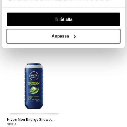
samlat in när du har använt deras tjänster. Du godkänner
våra cookies vid fortsatt användande av vår webbplats.
Tillåt alla
Nivea Men Anti Age Hyaluron Eye Cream
Nivea Men Dry Impact Roll On
NIVEA
NIVEA
Anpassa
139
45
kr
kr
Nivea Men Energy Shower Gel - 3 in 1
NIVEA