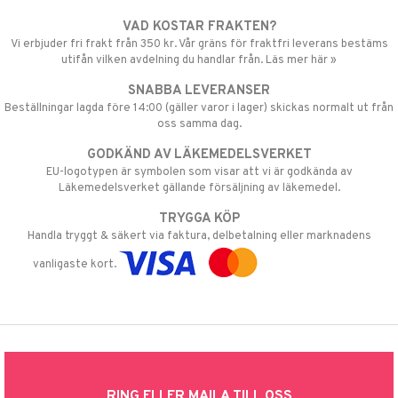
VAD KOSTAR FRAKTEN?
Vi erbjuder fri frakt från 350 kr. Vår gräns för fraktfri leverans bestäms
utifån vilken avdelning du handlar från. Läs mer här »
SNABBA LEVERANSER
Beställningar lagda före 14:00 (gäller varor i lager) skickas normalt ut från
oss samma dag.
GODKÄND AV LÄKEMEDELSVERKET
EU-logotypen är symbolen som visar att vi är godkända av
Läkemedelsverket gällande försäljning av läkemedel.
TRYGGA KÖP
Handla tryggt & säkert via faktura, delbetalning eller marknadens
vanligaste kort.
RING ELLER MAILA TILL OSS