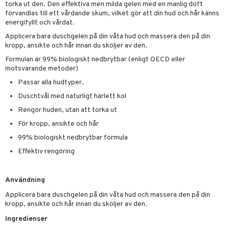
pstift
t och skydd
torka ut den. Den effektiva men milda gelen med en manlig doft
förvandlas till ett vårdande skum, vilket gör att din hud och hår känns
gloss
dvård
energifyllt och vårdat.
liner
ning och rengöring
Applicera bara duschgelen på din våta hud och massera den på din
kropp, ansikte och hår innan du sköljer av den.
e-up penslar
Formulan är 99% biologiskt nedbrytbar (enligt OECD eller
motsvarande metoder)
cara
Passar alla hudtyper.
onskugga
Duschtvål med naturligt härlett kol
mer
Rengör huden, utan att torka ut
er
För kropp, ansikte och hår
99% biologiskt nedbrytbar formula
Effektiv rengöring
Användning
Applicera bara duschgelen på din våta hud och massera den på din
kropp, ansikte och hår innan du sköljer av den.
Ingredienser