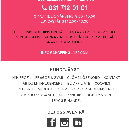
031 712 01 01
ÖPPETTIDER: MÅN.-FRE. 9.00 - 15.00
LUNCHSTÄNGT 12.00 - 13.00
TELEFONKUNDTJÄNSTEN HÅLLER STÄNGT 29 JUNI–27 JULI.
KONTAKTA OSS GÄRNA VIA E-POST SÅ HJÄLPER VI DIG SÅ
SNART SOM MÖJLIGT.
INFO@SHOPPING4NET.COM
KUNDTJÄNST
MIN PROFIL
FRÅGOR & SVAR
GLÖMT LÖSENORD
KONTAKT
ÄR DU EN INFLUENCER?
BLI AFFILIATE
COOKIES
INTEGRITETSPOLICY
KÖPVILLKOR FÖR SHOPPING4NET
OM SHOPPING4NET
SHOPPING4NET BEAUTYSTORE
TRYGG E-HANDEL
FÖLJ OSS ÄVEN PÅ