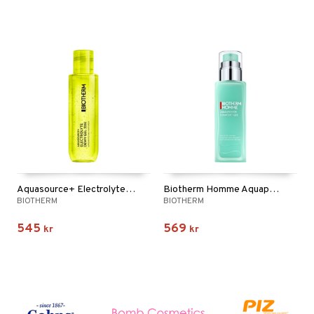
Aquasource+ Electrolyte Dewy Gel 100h
Biotherm Homme Aquapower - Dry Skin
BIOTHERM
BIOTHERM
545
569
kr
kr