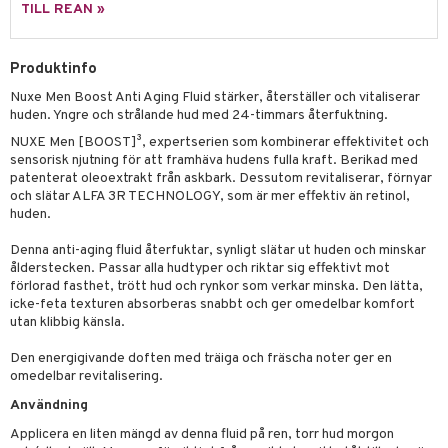
tvård
sh
TILL REAN »
tik
d- och kroppsvård
n
matics Elixir
dd
n- och läppvård
Produktinfo
cealer
yx
skydd
n
Nuxe Men Boost Anti Aging Fluid stärker, återställer och vitaliserar
göring
liner
nique Happy
teg till män
huden. Yngre och strålande hud med 24-timmars återfuktning.
rum
ndation
nique Happy For Men
oliering
NUXE Men [BOOST]³, expertserien som kombinerar effektivitet och
sensorisk njutning för att framhäva hudens fulla kraft. Berikad med
pstift
t och skydd
patenterat oleoextrakt från askbark. Dessutom revitaliserar, förnyar
och slätar ALFA 3R TECHNOLOGY, som är mer effektiv än retinol,
gloss
dvård
huden.
liner
ning och rengöring
Denna anti-aging fluid återfuktar, synligt slätar ut huden och minskar
ålderstecken. Passar alla hudtyper och riktar sig effektivt mot
e-up penslar
förlorad fasthet, trött hud och rynkor som verkar minska. Den lätta,
icke-feta texturen absorberas snabbt och ger omedelbar komfort
cara
utan klibbig känsla.
onskugga
Den energigivande doften med träiga och fräscha noter ger en
mer
omedelbar revitalisering.
Användning
er
Applicera en liten mängd av denna fluid på ren, torr hud morgon