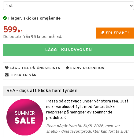
 & Gelé
cialprodukter
ylotion
m
ymprodukter
I lager, skickas omgående
n utan sol
er shave balm
599
odorant
er shave lotion
apotek
dukter
kr
FRI FRAKT!
Delbetala från 95 kr per månad.
chgelé & tvål
 de cologne
gon
ärer
ndvård
LÄGG I KUNDVAGNEN
 de toilette
e
borttagning
tset
pa
LÄGG TILL PÅ ÖNSKELISTA
SKRIV RECENSION
produkter
inser
TIPSA EN VÄN
cialprodukter
UE
REA - dags att klicka hem fynden
nique
änst
Passa på att fynda under vår stora rea. Just
p 10
nu är varuhuset fyllt med fantastiska
 & svar
reapriser på mängder av spännande
g 1: Rengöring
rd
produkter!
produkt
g 2: Exfoliering
Rean pågår fram till 31/8-2026, men var
oliering och masker
p
snabb - dina favoritprodukter kan fort ta slut!
elningen
g 3: Fukt