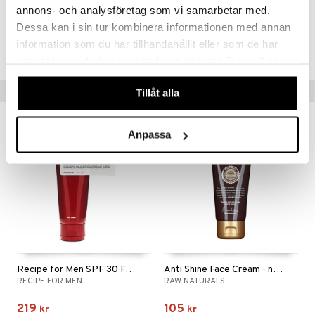
annons- och analysföretag som vi samarbetar med.
CNXC6-QX-50-XX-XX
Dessa kan i sin tur kombinera informationen med annan
information som du har tillhandahållit eller som de har
Lägsta pris senaste 30 dagarna: 599 kr
samlat in när du har använt deras tjänster. Du godkänner
våra cookies vid fortsatt användande av vår webbplats.
Populära produkter
Tillåt alla
Anpassa
Recipe for Men SPF 30 Face Cream
Anti Shine Face Cream - norm/oily skin
RECIPE FOR MEN
RAW NATURALS
219
105
kr
kr