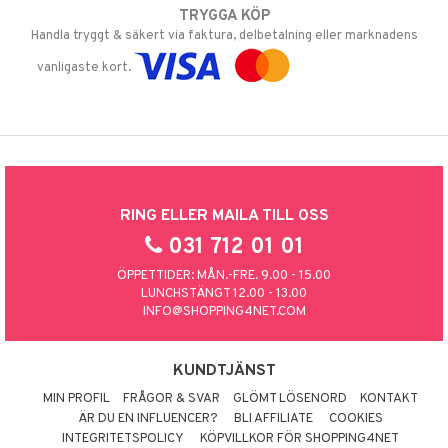
TRYGGA KÖP
Handla tryggt & säkert via faktura, delbetalning eller marknadens
vanligaste kort.
RING ELLER MAILA TILL OSS
031 712 01 01
ÖPPETTIDER: MÅN.-FRE. 9.00 - 15.00
LUNCHSTÄNGT 12.00 - 13.00
INFO@SHOPPING4NET.COM
KUNDTJÄNST
MIN PROFIL
FRÅGOR & SVAR
GLÖMT LÖSENORD
KONTAKT
ÄR DU EN INFLUENCER?
BLI AFFILIATE
COOKIES
INTEGRITETSPOLICY
KÖPVILLKOR FÖR SHOPPING4NET