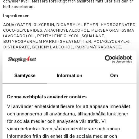
och/eller kväll. Massera försiktigt från ansiktets mitt utåt tills den är
helt absorberad.
Ingredienser
AQUA/WATER, GLYCERIN, DICAPRYLYL ETHER, HYDROGENATED
COCO-GLYCERIDES, ARACHIDYL ALCOHOL, PERSEA GRATISSIMA
(AVOCADO) OIL, PENTYLENE GLYCOL, SQUALANE,
BUTYROSPERMUM PARKII (SHEA) BUTTER, POLYGLYCERYL-6
DISTEARATE, BEHENYL ALCOHOL, PARFUM/FRAGRANCE,
JUGLANS REGIA (WALNUT) SEED OIL, ARACHIDYL GLUCOSIDE,
ETHYLHEXYLGLYCERIN, SPHINGOMONAS FERMENT EXTRACT,
XANTHAN GUM, 1,2-HEXANEDIOL, CAPRYLYL GLYCOL,
HYALURONIC ACID, ROSA CANINA FRUIT OIL, SODIUM
GLUCONATE, MEDICAGO SATIVA (ALFALFA) EXTRACT,
Samtycke
Information
Om
POLYGLYCERYL-4 OLEATE, HEMEROCALLIS FULVA FLOWER
EXTRACT, FRAXINUS EXCELSIOR BARK EXTRACT, TROPOLONE,
TOCOPHEROL, TETRAMETHYL
Denna webbplats använder cookies
ACETYLOCTAHYDRONAPHTHALENES, LINALOOL, ACETYL
CEDRENE, CEDRUS ATLANTICA OIL/EXTRACT, POGOSTEMON
Vi använder enhetsidentifierare för att anpassa innehållet
CABLIN OIL, CITRAL, PELARGONIUM GRAVEOLENS FLOWER OIL,
och annonserna till användarna, tillhandahålla funktioner
LIMONENE, CITRONELLOL, GERANIOL, BETA-CARYOPHYLLENE.
[N6006/A]
för sociala medier och analysera vår trafik. Vi
vidarebefordrar även sådana identifierare och annan
information från din enhet till de sociala medier och
Artikelnr