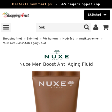
Perfekta sommartips
-
45 dagars öppet köp
Skönhet
RKEN
Skönhet
M BRANDS
T
Kontaktlinser
Shopping4net
»
Skönhet
»
För honom
»
Hudvård
»
Ansiktscremer
»
Nuxe Men Boost Anti Aging Fluid
JER
Hälsokost
ODUKTER
Apotek
TKORT
Nuxe Men Boost Anti Aging Fluid
Fitness
e
Hem & Inredning
om
Leksaker, Barn & Baby
essoarer
rd
Varumärken
lsam
iktscremer
lsam
tika
rd
Kampanjer
star / Kammar
 hy
iktsvård
ktriska trimmers
t Set
siktscremer
vård