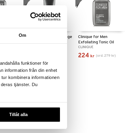
Om
en
Clinique for Men Anti Age
Clinique for Men
nic
Moisturizer
Exfoliating Tonic Oil
CLINIQUE
CLINIQUE
Control
516
224
285
kr
)
(
ord.
645
kr
)
(
ord.
279
kr
)
kr
kr
andahålla funktioner för
n information från din enhet
 tur kombinera informationen
-20%
 deras tjänster. Du
Tillåt alla
en Face