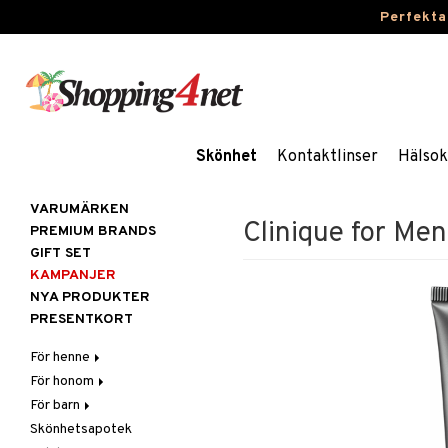
Perfekta
Skönhet
Kontaktlinser
Hälsok
VARUMÄRKEN
Clinique for Men
PREMIUM BRANDS
GIFT SET
KAMPANJER
NYA PRODUKTER
PRESENTKORT
För henne
För honom
Hår
För barn
Hudvård
Hår
Accessoarer
Skönhetsapotek
Kosmetika
Hudvård
Badprodukter
Balsam
Ansiktscremer
Balsam