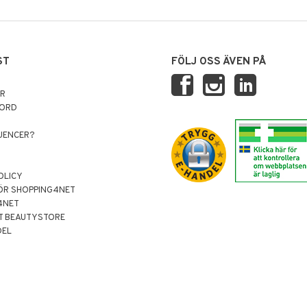
ST
FÖLJ OSS ÄVEN PÅ
AR
NORD
LUENCER?
OLICY
ÖR SHOPPING4NET
4NET
T BEAUTYSTORE
DEL