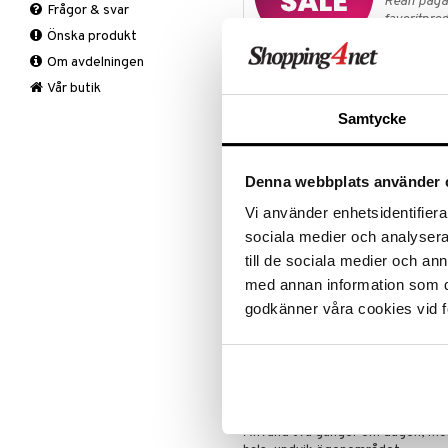
Rean pågår
Frågor & svar
Ögonskugga
favoritprod
Önska produkt
Primer
TILL REA
Om avdelningen
Puder
Clinique - 20% rabatt
Vår butik
Samtycke
Clinique kombinerar dermatologi
hudtyper. Med fokus på allergit
allt från hudvård och makeup till
en skonsam upplevelse för hud
Denna webbplats använder 
Vi använder enhetsidentifierar
Gäller tom. 2026-08-16 eller så 
sociala medier och analysera 
till de sociala medier och a
Produktinfo
med annan information som du 
Vad är det?
godkänner våra cookies vid f
Motverkar linjer, rynkor och glåmi
Vad gör den?
Återfuktar hela dagen och motverk
fräschare look. Absorberas snabb
Användning
Använd två gånger om dagen, morg