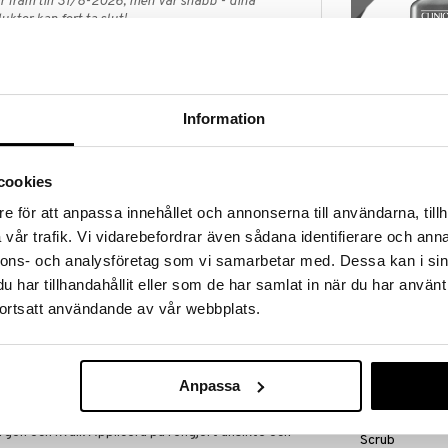
 fram till 31/8-2026, men var snabb - dina
ukter kan fort ta slut!
N »
Information
Clinique for M
sk expertis med effektiva produkter för alla
Exfoliating To
estade och parfymfria formulas erbjuder Clinique
CLINIQUE
 dofter – utvecklat för att ge synliga resultat och
en.
cookies
228
(
ord.
kr
e för att anpassa innehållet och annonserna till användarna, tillh
långt lagret räcker!
vår trafik. Vi vidarebefordrar även sådana identifierare och anna
kampanj
nnons- och analysföretag som vi samarbetar med. Dessa kan i sin
har tillhandahållit eller som de har samlat in när du har använt
ortsatt användande av vår webbplats.
ghet för en yngre look.
ar linjer, rynkor och glåmighet för en yngre,
t.
Anpassa
Clinique for M
on och kväll. Applicera på rengjort ansikte och
Scrub