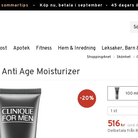
 sommartips
-
Köp nu, betala i september -
45 dagars 
ost
Apotek
Fitness
Hem & Inredning
Leksaker, Barn 
Shopping4net
»
Skönhet
»
 Anti Age Moisturizer
100 ml
-20%
516
kr
(
ord.
Delbetala från 