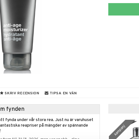
SKRIV RECENSION
TIPSA EN VÄN
hem fynden
tt fynda under vår stora rea. Just nu är varuhuset
fantastiska reapriser på mängder av spännande
kampanj
!