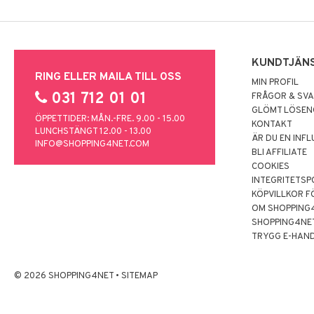
KUNDTJÄN
RING ELLER MAILA TILL OSS
MIN PROFIL
031 712 01 01
FRÅGOR & SV
GLÖMT LÖSE
ÖPPETTIDER: MÅN.-FRE. 9.00 - 15.00
KONTAKT
LUNCHSTÄNGT 12.00 - 13.00
ÄR DU EN INF
INFO@SHOPPING4NET.COM
BLI AFFILIATE
COOKIES
INTEGRITETSP
KÖPVILLKOR F
OM SHOPPING
SHOPPING4NE
TRYGG E-HAN
© 2026 SHOPPING4NET
•
SITEMAP