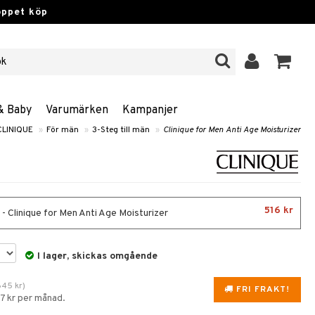
öppet köp
& Baby
Varumärken
Kampanjer
CLINIQUE
»
För män
»
3-Steg till män
»
Clinique for Men Anti Age Moisturizer
516 kr
 - Clinique for Men Anti Age Moisturizer
I lager, skickas omgående
645
kr
)
FRI FRAKT!
87 kr per månad.