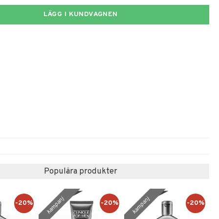
LÄGG I KUNDVAGNEN
Populära produkter
kampanj
kampanj
-20%
-20%
-20%