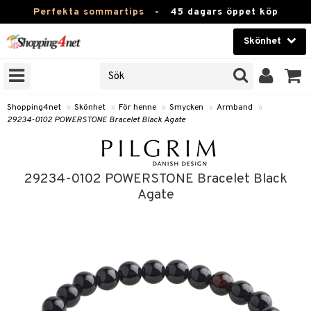
Perfekta sommartips
-
45 dagars öppet köp
Skönhet
RKEN
Skönhet
M BRANDS
T
Kontaktlinser
Shopping4net
»
Skönhet
»
För henne
»
Smycken
»
Armband
»
29234-0102 POWERSTONE Bracelet Black Agate
JER
Hälsokost
ODUKTER
Apotek
TKORT
29234-0102 POWERSTONE Bracelet Black
Fitness
Agate
e
Hem & Inredning
Leksaker, Barn & Baby
essoarer
rd
Varumärken
lsam
iktscremer
tika
Kampanjer
star / Kammar
 hy
iktsvård
t Set
vård