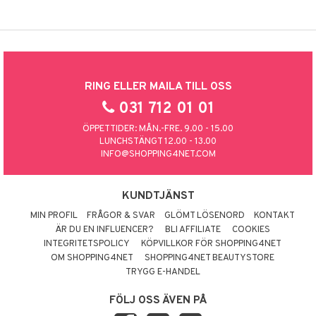
RING ELLER MAILA TILL OSS
031 712 01 01
ÖPPETTIDER: MÅN.-FRE. 9.00 - 15.00
LUNCHSTÄNGT 12.00 - 13.00
INFO@SHOPPING4NET.COM
KUNDTJÄNST
MIN PROFIL
FRÅGOR & SVAR
GLÖMT LÖSENORD
KONTAKT
ÄR DU EN INFLUENCER?
BLI AFFILIATE
COOKIES
INTEGRITETSPOLICY
KÖPVILLKOR FÖR SHOPPING4NET
OM SHOPPING4NET
SHOPPING4NET BEAUTYSTORE
TRYGG E-HANDEL
FÖLJ OSS ÄVEN PÅ