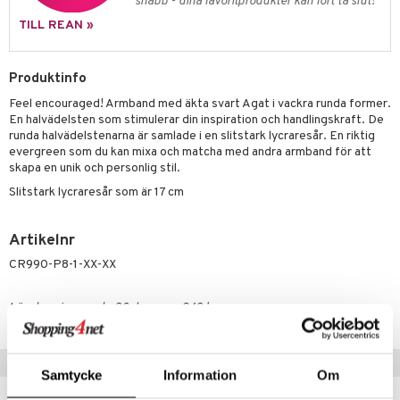
liner
snabb - dina favoritprodukter kan fort ta slut!
ning och rengöring
TILL REAN »
e-up penslar
cara
Produktinfo
onskugga
Feel encouraged! Armband med äkta svart Agat i vackra runda former.
En halvädelsten som stimulerar din inspiration och handlingskraft. De
mer
runda halvädelstenarna är samlade i en slitstark lycraresår. En riktig
evergreen som du kan mixa och matcha med andra armband för att
er
skapa en unik och personlig stil.
Slitstark lycraresår som är 17 cm
Artikelnr
CR990-P8-1-XX-XX
Lägsta pris senaste 30 dagarna: 249 kr
Populära produkter
Samtycke
Information
Om