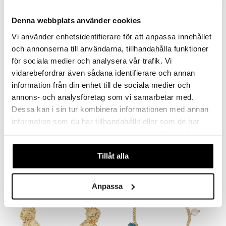
Denna webbplats använder cookies
Vi använder enhetsidentifierare för att anpassa innehållet
och annonserna till användarna, tillhandahålla funktioner
för sociala medier och analysera vår trafik. Vi
vidarebefordrar även sådana identifierare och annan
information från din enhet till de sociala medier och
Finns i flera varianter
annons- och analysföretag som vi samarbetar med.
Indie Bracelet
10261-2002 Air Bracelet
Dessa kan i sin tur kombinera informationen med annan
PILGRIM
PILGRIM
information som du har tillhandahållit eller som de har
samlat in när du har använt deras tjänster. Du godkänner
89
449
kr
kr
våra cookies vid fortsatt användande av vår webbplats.
Tillåt alla
-37%
Anpassa