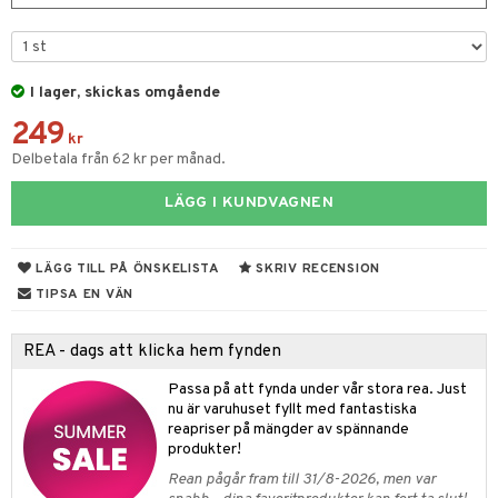
er shave lotion
inser
 & Gelé
cialprodukter
ling produkter
essärer
chgelé & tvål
 de cologne
UE
ymprodukter
lbehör
oncremer
ndvård
 de toilette
nique
I lager, skickas omgående
änst
ling
borttagning
tset
p 10
249
 & svar
kr
produkter
produkter
g 1: Rengöring
rd
Delbetala från 62 kr per månad.
produkt
göring
cialprodukter
g 2: Exfoliering
oliering och masker
p
LÄGG I KUNDVAGNEN
elningen
rum
g 3: Fukt
tvård
sh
tik
gg & Mustasch
LÄGG TILL PÅ ÖNSKELISTA
SKRIV RECENSION
d- och kroppsvård
n
matics Elixir
dd
TIPSA EN VÄN
produkter
n- och läppvård
cealer
yx
skydd
n
cialprodukter
göring
liner
nique Happy
REA - dags att klicka hem fynden
teg till män
rum
ndation
nique Happy For Men
oliering
Passa på att fynda under vår stora rea. Just
nu är varuhuset fyllt med fantastiska
pstift
t och skydd
reapriser på mängder av spännande
produkter!
gloss
dvård
Rean pågår fram till 31/8-2026, men var