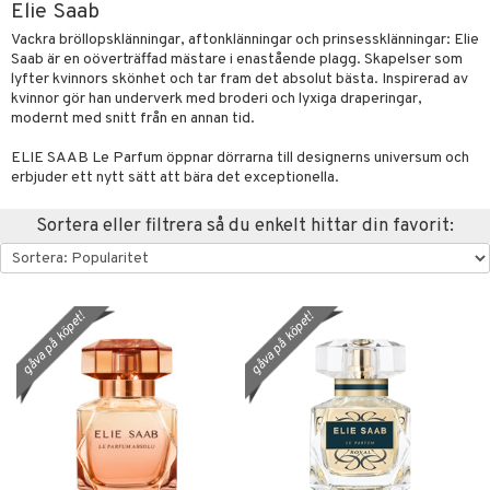
Elie Saab
ktriska stylingverktyg
slig hy
iktsvatten
n utan sol
d
produkter
m
Vackra bröllopsklänningar, aftonklänningar och prinsessklänningar: Elie
Saab är en oöverträffad mästare i enastående plagg. Skapelser som
t Set
mal hy
n makeup remover
tset
nzer & Highlighter
ppar
ylotion
y spray
en
lyfter kvinnors skönhet och tar fram det absolut bästa. Inspirerad av
kvinnor gör han underverk med broderi och lyxiga draperingar,
avfall
r hy
göring
borttagning
cealer
lm
glar
n utan sol
tljus & Rumsdoft
mband
om
modernt med snitt från en annan tid.
färg
ker
gad Dagcreme
ppenna
naglar
on
odorant
 de cologne
sband
ELIE SAAB Le Parfum öppnar dörrarna till designerns universum och
erbjuder ett nytt sätt att bära det exceptionella.
kur
essärer
ndation
pglans
ellack
liner / Kajal
lbehör
chgelé & tvål
 de parfum
hängen
lsam
rd
ackning
oncremer
mer
pstift
elvård
nsar
e-up
vård
 de toilette
gar
ktriska trimmers
iktscremer
Sortera eller filtrera så du enkelt hittar din favorit:
vård
ve-in balsam
ling
er
mover
ögonfransar
iga
t Set
tset
avfall
n utan sol
ylotion
m
hampo
rum
uge
lbehör
cara
cetter
ndvård
färg
tset
n utan sol
er shave balm
gåva på köpet!
gåva på köpet!
ling
produkter
onbryn
borttagning
hampo
sk
odorant
er shave lotion
dukter
ns & Antifrizz
rschampo
cialprodukter
onskugga
ppsolja
ling produkter
essärer
chgelé & tvål
 de cologne
ärer
spray
mma & Baby
lbehör
oncremer
ndvård
 de toilette
apotek
kar
ling
ling
borttagning
tset
gon
rmeskydd
produkter
produkter
produkter