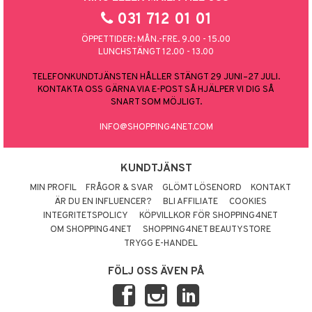
031 712 01 01
ÖPPETTIDER: MÅN.-FRE. 9.00 - 15.00
LUNCHSTÄNGT 12.00 - 13.00
TELEFONKUNDTJÄNSTEN HÅLLER STÄNGT 29 JUNI–27 JULI.
KONTAKTA OSS GÄRNA VIA E-POST SÅ HJÄLPER VI DIG SÅ
SNART SOM MÖJLIGT.
INFO@SHOPPING4NET.COM
KUNDTJÄNST
MIN PROFIL
FRÅGOR & SVAR
GLÖMT LÖSENORD
KONTAKT
ÄR DU EN INFLUENCER?
BLI AFFILIATE
COOKIES
INTEGRITETSPOLICY
KÖPVILLKOR FÖR SHOPPING4NET
OM SHOPPING4NET
SHOPPING4NET BEAUTYSTORE
TRYGG E-HANDEL
FÖLJ OSS ÄVEN PÅ