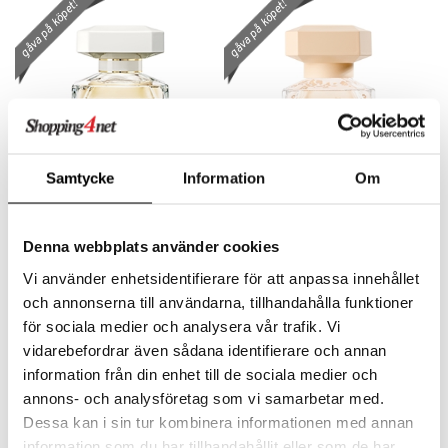
gåva på köpet!
gåva på köpet!
Samtycke
Information
Om
Elie Saab Le Parfum In
Elie Saab Le Parfume
White - Eau de parfum
Bridal - Eau de Parfum
Denna webbplats använder cookies
ELIE SAAB
ELIE SAAB
Sensuellt, romantisk vit bukett från Elie Saab
Romantisk blommig eau de parfum från Elie Saab
Vi använder enhetsidentifierare för att anpassa innehållet
645
655
kr
kr
och annonserna till användarna, tillhandahålla funktioner
för sociala medier och analysera vår trafik. Vi
vidarebefordrar även sådana identifierare och annan
gåva på köpet!
gåva på köpet!
information från din enhet till de sociala medier och
annons- och analysföretag som vi samarbetar med.
Dessa kan i sin tur kombinera informationen med annan
information som du har tillhandahållit eller som de har