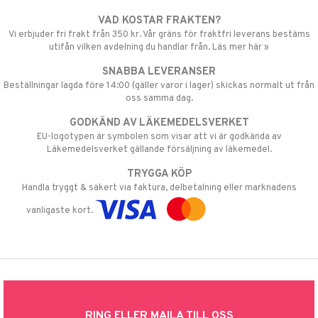
VAD KOSTAR FRAKTEN?
Vi erbjuder fri frakt från 350 kr. Vår gräns för fraktfri leverans bestäms
utifån vilken avdelning du handlar från. Läs mer här »
SNABBA LEVERANSER
Beställningar lagda före 14:00 (gäller varor i lager) skickas normalt ut från
oss samma dag.
GODKÄND AV LÄKEMEDELSVERKET
EU-logotypen är symbolen som visar att vi är godkända av
Läkemedelsverket gällande försäljning av läkemedel.
TRYGGA KÖP
Handla tryggt & säkert via faktura, delbetalning eller marknadens
vanligaste kort.
RING ELLER MAILA TILL OSS