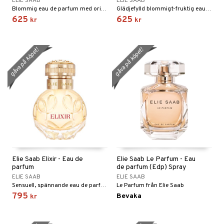
ELIE SAAB
ELIE SAAB
pstift
t och skydd
Blommig eau de parfum med orientalisk touch från Elie Saab
Glädjefylld blommigt-fruktig eau de parfum från Elie Saab
produkt
625
625
kr
kr
gloss
dvård
elningen
liner
ning och rengöring
tik
gåva på köpet!
gåva på köpet!
e-up penslar
cara
onskugga
mer
er
Elie Saab Elixir - Eau de
Elie Saab Le Parfum - Eau
parfum
de parfum (Edp) Spray
ELIE SAAB
ELIE SAAB
Sensuell, spännande eau de parfum från Elie Saab
Le Parfum från Elie Saab
795
Bevaka
kr