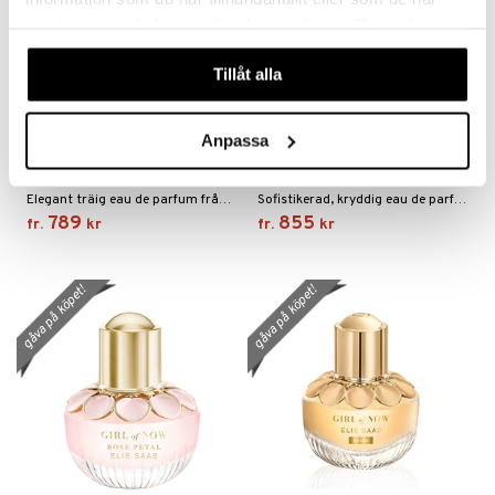
samlat in när du har använt deras tjänster. Du godkänner
våra cookies vid fortsatt användande av vår webbplats.
Tillåt alla
Finns i flera varianter
Finns i flera varianter
Anpassa
Elie Saab L'Homme - Eau
Elie Saab L'Homme - Eau
de parfum
de parfum Intense
ELIE SAAB
ELIE SAAB
Elegant träig eau de parfum från Elie Saab
Sofistikerad, kryddig eau de parfum från Elie Saab
789
855
fr.
kr
fr.
kr
gåva på köpet!
gåva på köpet!