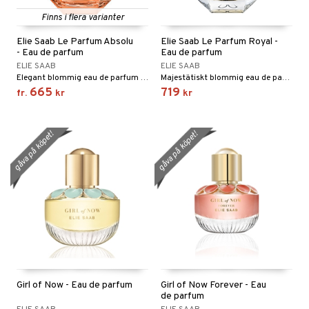
e
 & Gelé
cialprodukter
Finns i flera varianter
göring
cialprodukter
pa
ymprodukter
Elie Saab Le Parfum Absolu
Elie Saab Le Parfum Royal -
rum
inser
- Eau de parfum
Eau de parfum
ELIE SAAB
ELIE SAAB
gg & Mustasch
UE
Elegant blommig eau de parfum från Elie Saab
Majestätiskt blommig eau de parfum från Elie Saab
produkter
665
719
fr.
kr
kr
nique
cialprodukter
p 10
gåva på köpet!
gåva på köpet!
g 1: Rengöring
rd
g 2: Exfoliering
oliering och masker
p
g 3: Fukt
tvård
sh
d- och kroppsvård
n
matics Elixir
dd
n- och läppvård
cealer
yx
skydd
n
göring
liner
nique Happy
teg till män
änst
Girl of Now - Eau de parfum
Girl of Now Forever - Eau
rum
ndation
nique Happy For Men
oliering
de parfum
 & svar