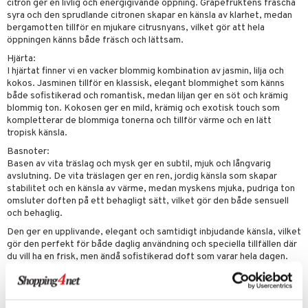
pstift
t och skydd
citron ger en livlig och energigivande öppning. Grapefruktens fräscha
syra och den sprudlande citronen skapar en känsla av klarhet, medan
gloss
dvård
bergamotten tillför en mjukare citrusnyans, vilket gör att hela
öppningen känns både fräsch och lättsam.
liner
ning och rengöring
Hjärta:
I hjärtat finner vi en vacker blommig kombination av jasmin, lilja och
e-up penslar
kokos. Jasminen tillför en klassisk, elegant blommighet som känns
cara
både sofistikerad och romantisk, medan liljan ger en söt och krämig
blommig ton. Kokosen ger en mild, krämig och exotisk touch som
onskugga
kompletterar de blommiga tonerna och tillför värme och en lätt
tropisk känsla.
mer
Basnoter:
Basen av vita träslag och mysk ger en subtil, mjuk och långvarig
er
avslutning. De vita träslagen ger en ren, jordig känsla som skapar
stabilitet och en känsla av värme, medan myskens mjuka, pudriga ton
omsluter doften på ett behagligt sätt, vilket gör den både sensuell
och behaglig.
Den ger en upplivande, elegant och samtidigt inbjudande känsla, vilket
gör den perfekt för både daglig användning och speciella tillfällen där
du vill ha en frisk, men ändå sofistikerad doft som varar hela dagen.
Artikelnr