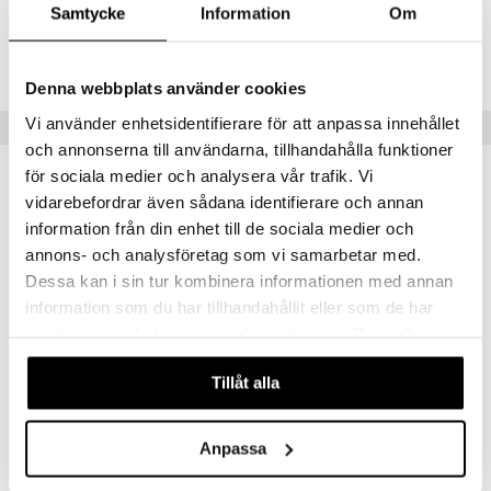
CPS20-PQ-250-XX-XX
Samtycke
Information
Om
Lägsta pris senaste 30 dagarna: 129 kr
Denna webbplats använder cookies
Vi använder enhetsidentifierare för att anpassa innehållet
Tips till dig
och annonserna till användarna, tillhandahålla funktioner
för sociala medier och analysera vår trafik. Vi
vidarebefordrar även sådana identifierare och annan
information från din enhet till de sociala medier och
annons- och analysföretag som vi samarbetar med.
Dessa kan i sin tur kombinera informationen med annan
information som du har tillhandahållit eller som de har
samlat in när du har använt deras tjänster. Du godkänner
våra cookies vid fortsatt användande av vår webbplats.
Tillåt alla
Possibility Coconut & Sweet Vanilla Body Mist
Possibility Peppermint Ice Cream Shower 3 in 1
POSSIBILITY OF LONDON
POSSIBILITY OF LONDON
Anpassa
69
59
kr
kr