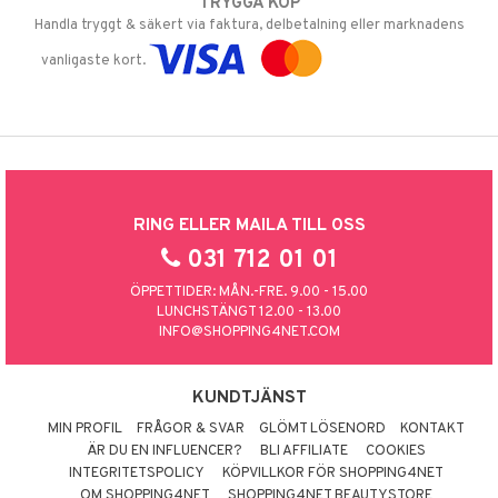
TRYGGA KÖP
Handla tryggt & säkert via faktura, delbetalning eller marknadens
vanligaste kort.
RING ELLER MAILA TILL OSS
031 712 01 01
ÖPPETTIDER: MÅN.-FRE. 9.00 - 15.00
LUNCHSTÄNGT 12.00 - 13.00
INFO@SHOPPING4NET.COM
KUNDTJÄNST
MIN PROFIL
FRÅGOR & SVAR
GLÖMT LÖSENORD
KONTAKT
ÄR DU EN INFLUENCER?
BLI AFFILIATE
COOKIES
INTEGRITETSPOLICY
KÖPVILLKOR FÖR SHOPPING4NET
OM SHOPPING4NET
SHOPPING4NET BEAUTYSTORE