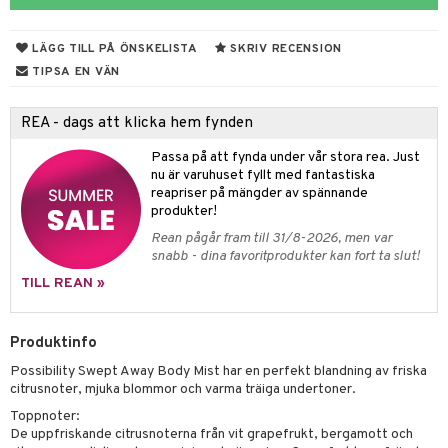
e
m
 & Gelé
cialprodukter
färg
tset
n utan sol
er shave balm
pa
LÄGG TILL PÅ ÖNSKELISTA
SKRIV RECENSION
ymprodukter
hampo
sk
odorant
er shave lotion
inser
TIPSA EN VÄN
ling produkter
essärer
chgelé & tvål
 de cologne
UE
REA - dags att klicka hem fynden
lbehör
oncremer
ndvård
 de toilette
nique
änst
Passa på att fynda under vår stora rea. Just
ling
borttagning
tset
p 10
nu är varuhuset fyllt med fantastiska
 & svar
reapriser på mängder av spännande
produkter
produkter
g 1: Rengöring
rd
produkter!
produkt
göring
cialprodukter
Rean pågår fram till 31/8-2026, men var
g 2: Exfoliering
oliering och masker
p
snabb - dina favoritprodukter kan fort ta slut!
elningen
rum
g 3: Fukt
tvård
sh
TILL REAN »
tik
gg & Mustasch
d- och kroppsvård
n
matics Elixir
dd
produkter
Produktinfo
n- och läppvård
cealer
yx
skydd
n
Possibility Swept Away Body Mist har en perfekt blandning av friska
cialprodukter
göring
liner
nique Happy
teg till män
citrusnoter, mjuka blommor och varma träiga undertoner.
rum
ndation
nique Happy For Men
Toppnoter:
oliering
De uppfriskande citrusnoterna från vit grapefrukt, bergamott och