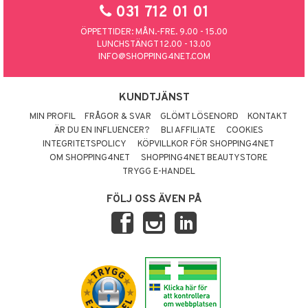
031 712 01 01
ÖPPETTIDER: MÅN.-FRE. 9.00 - 15.00
LUNCHSTÄNGT 12.00 - 13.00
INFO@SHOPPING4NET.COM
KUNDTJÄNST
MIN PROFIL
FRÅGOR & SVAR
GLÖMT LÖSENORD
KONTAKT
ÄR DU EN INFLUENCER?
BLI AFFILIATE
COOKIES
INTEGRITETSPOLICY
KÖPVILLKOR FÖR SHOPPING4NET
OM SHOPPING4NET
SHOPPING4NET BEAUTYSTORE
TRYGG E-HANDEL
FÖLJ OSS ÄVEN PÅ