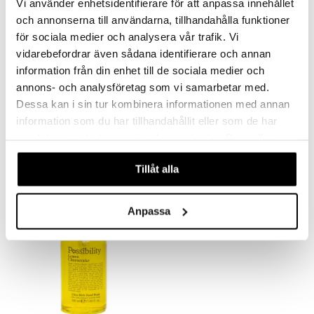
Vi använder enhetsidentifierare för att anpassa innehållet
och annonserna till användarna, tillhandahålla funktioner
mer
för sociala medier och analysera vår trafik. Vi
er
vidarebefordrar även sådana identifierare och annan
information från din enhet till de sociala medier och
annons- och analysföretag som vi samarbetar med.
Dessa kan i sin tur kombinera informationen med annan
Possibility Blueberry Pancake Shower 3 in 1
Possibility Coconut & Sweet Vanilla Body Mist
information som du har tillhandahållit eller som de har
POSSIBILITY OF LONDON
POSSIBILITY OF LONDON
samlat in när du har använt deras tjänster. Du godkänner
59
69
kr
kr
våra cookies vid fortsatt användande av vår webbplats.
Tillåt alla
Anpassa