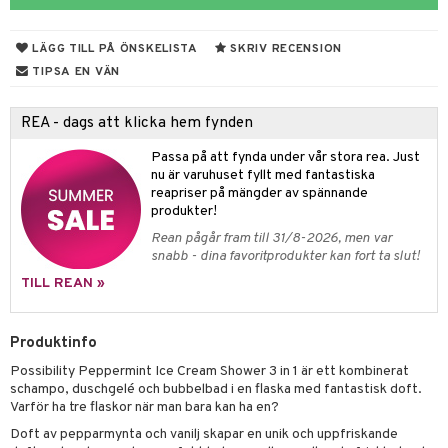
 & Gelé
cialprodukter
LÄGG TILL PÅ ÖNSKELISTA
SKRIV RECENSION
ymprodukter
m
TIPSA EN VÄN
y spray
en
REA - dags att klicka hem fynden
tljus & Rumsdoft
mband
om
Passa på att fynda under vår stora rea. Just
 de cologne
sband
nu är varuhuset fyllt med fantastiska
reapriser på mängder av spännande
 de parfum
hängen
lsam
apotek
rd
dukter
produkter!
 de toilette
gar
ktriska trimmers
iktscremer
gon
vård
ärer
Rean pågår fram till 31/8-2026, men var
snabb - dina favoritprodukter kan fort ta slut!
tset
avfall
n utan sol
ylotion
e
m
TILL REAN »
färg
tset
n utan sol
er shave balm
pa
hampo
sk
odorant
er shave lotion
Produktinfo
inser
Possibility Peppermint Ice Cream Shower 3 in 1 är ett kombinerat
ling produkter
essärer
chgelé & tvål
 de cologne
UE
schampo, duschgelé och bubbelbad i en flaska med fantastisk doft.
lbehör
oncremer
Varför ha tre flaskor när man bara kan ha en?
ndvård
 de toilette
nique
änst
Doft av pepparmynta och vanilj skapar en unik och uppfriskande
ling
borttagning
tset