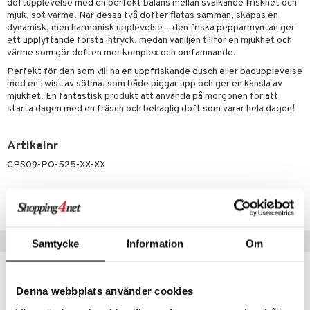
p 10
doftupplevelse med en perfekt balans mellan svalkande friskhet och
 & svar
mjuk, söt värme. När dessa två dofter flätas samman, skapas en
produkter
produkter
g 1: Rengöring
rd
dynamisk, men harmonisk upplevelse – den friska pepparmyntan ger
produkt
ett upplyftande första intryck, medan vaniljen tillför en mjukhet och
göring
cialprodukter
g 2: Exfoliering
oliering och masker
p
värme som gör doften mer komplex och omfamnande.
elningen
rum
g 3: Fukt
tvård
Perfekt för den som vill ha en uppfriskande dusch eller badupplevelse
sh
med en twist av sötma, som både piggar upp och ger en känsla av
tik
gg & Mustasch
d- och kroppsvård
n
matics Elixir
mjukhet. En fantastisk produkt att använda på morgonen för att
dd
starta dagen med en fräsch och behaglig doft som varar hela dagen!
produkter
n- och läppvård
cealer
yx
skydd
n
cialprodukter
göring
liner
nique Happy
teg till män
Artikelnr
CPS09-PQ-525-XX-XX
rum
ndation
nique Happy For Men
oliering
pstift
t och skydd
Lägsta pris senaste 30 dagarna: 59 kr
gloss
dvård
liner
ning och rengöring
Tips till dig
Samtycke
Information
Om
e-up penslar
cara
Denna webbplats använder cookies
onskugga