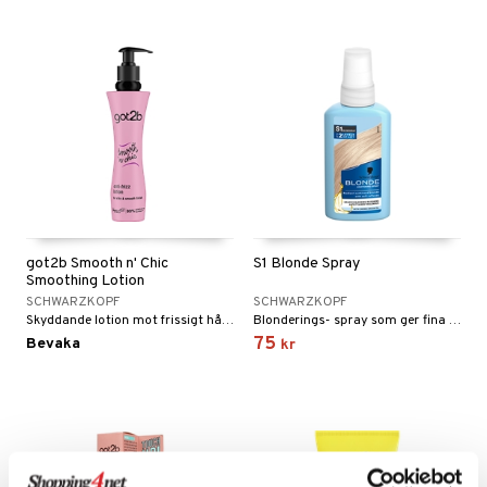
got2b Smooth n' Chic
S1 Blonde Spray
Smoothing Lotion
SCHWARZKOPF
SCHWARZKOPF
Skyddande lotion mot frissigt hår från Schwarzkopf got2b
Blonderings- spray som ger fina solblekta sommarslingor från Schwarzkopf Blonde!
75
Bevaka
kr