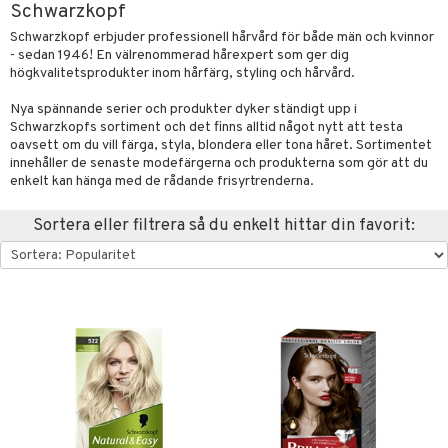
Schwarzkopf
ktriska stylingverktyg
slig hy
iktsvatten
n utan sol
d
produkter
m
Schwarzkopf erbjuder professionell hårvård för både män och kvinnor
- sedan 1946! En välrenommerad hårexpert som ger dig
t Set
mal hy
n makeup remover
tset
nzer & Highlighter
ppar
ylotion
y spray
en
högkvalitetsprodukter inom hårfärg, styling och hårvård.
avfall
r hy
göring
borttagning
cealer
lm
glar
n utan sol
tljus & Rumsdoft
mband
om
Nya spännande serier och produkter dyker ständigt upp i
Schwarzkopfs sortiment och det finns alltid något nytt att testa
färg
ker
gad Dagcreme
ppenna
naglar
on
odorant
 de cologne
sband
oavsett om du vill färga, styla, blondera eller tona håret. Sortimentet
kur
innehåller de senaste modefärgerna och produkterna som gör att du
essärer
ndation
pglans
ellack
liner / Kajal
lbehör
chgelé & tvål
 de parfum
hängen
lsam
rd
enkelt kan hänga med de rådande frisyrtrenderna.
ackning
oncremer
mer
pstift
elvård
nsar
e-up
vård
 de toilette
gar
ktriska trimmers
iktscremer
vård
Sortera eller filtrera så du enkelt hittar din favorit:
ve-in balsam
ling
er
mover
ögonfransar
iga
t Set
tset
avfall
n utan sol
ylotion
m
hampo
rum
uge
lbehör
cara
cetter
ndvård
färg
tset
n utan sol
er shave balm
ling
produkter
onbryn
borttagning
hampo
sk
odorant
er shave lotion
dukter
ns & Antifrizz
rschampo
cialprodukter
onskugga
ppsolja
ling produkter
essärer
chgelé & tvål
 de cologne
ärer
spray
mma & Baby
lbehör
oncremer
ndvård
 de toilette
apotek
kar
ling
ling
borttagning
tset
gon
rmeskydd
produkter
produkter
produkter