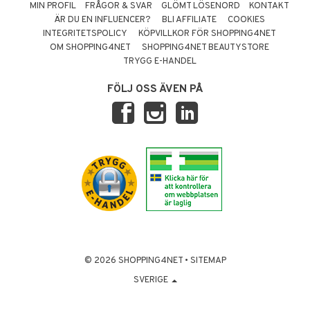
MIN PROFIL
FRÅGOR & SVAR
GLÖMT LÖSENORD
KONTAKT
ÄR DU EN INFLUENCER?
BLI AFFILIATE
COOKIES
INTEGRITETSPOLICY
KÖPVILLKOR FÖR SHOPPING4NET
OM SHOPPING4NET
SHOPPING4NET BEAUTYSTORE
TRYGG E-HANDEL
FÖLJ OSS ÄVEN PÅ
© 2026 SHOPPING4NET
•
SITEMAP
SVERIGE