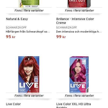
e
 & Gelé
cialprodukter
göring
cialprodukter
pa
Finns i flera varianter
Finns i flera varianter
ymprodukter
rum
inser
Natural & Easy
Brillance - Intensive Color
Creme
gg & Mustasch
UE
SCHWARZKOPF
SCHWARZKOPF
produkter
Hårfärgen från Schwarzkopf som ger ett härligt naturligt resultat och täcker grått hår till 100%.
Den intensiva och moderiktiga hårfärgen från Schwarzkopf.
nique
95
99
kr
kr
cialprodukter
p 10
g 1: Rengöring
rd
g 2: Exfoliering
oliering och masker
p
g 3: Fukt
tvård
sh
d- och kroppsvård
n
matics Elixir
dd
n- och läppvård
cealer
yx
skydd
n
göring
liner
nique Happy
teg till män
Finns i flera varianter
Finns i flera varianter
änst
rum
ndation
nique Happy For Men
oliering
Live Color
Live Color XXL HD Ultra
 & svar