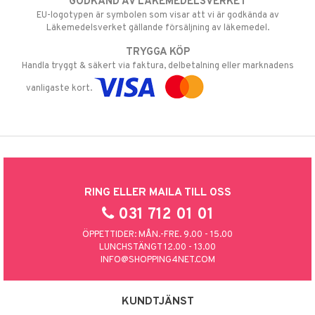
GODKÄND AV LÄKEMEDELSVERKET
EU-logotypen är symbolen som visar att vi är godkända av
Läkemedelsverket gällande försäljning av läkemedel.
TRYGGA KÖP
Handla tryggt & säkert via faktura, delbetalning eller marknadens
vanligaste kort.
RING ELLER MAILA TILL OSS
031 712 01 01
ÖPPETTIDER: MÅN.-FRE. 9.00 - 15.00
LUNCHSTÄNGT 12.00 - 13.00
INFO@SHOPPING4NET.COM
KUNDTJÄNST