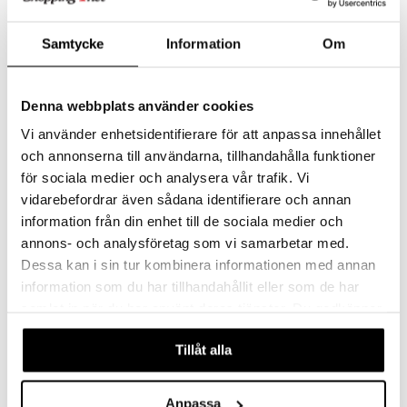
Samtycke
Information
Om
Denna webbplats använder cookies
Vi använder enhetsidentifierare för att anpassa innehållet
Got2b Farewell Flyaways
got2b Glued Spiking Glue
och annonserna till användarna, tillhandahålla funktioner
SCHWARZKOPF
SCHWARZKOPF
för sociala medier och analysera vår trafik. Vi
Creme som håller flygigt hår på plats
Superhård gelé från Schwarzkopf got2b
vidarebefordrar även sådana identifierare och annan
85
85
kr
kr
information från din enhet till de sociala medier och
annons- och analysföretag som vi samarbetar med.
Dessa kan i sin tur kombinera informationen med annan
information som du har tillhandahållit eller som de har
samlat in när du har använt deras tjänster. Du godkänner
våra cookies vid fortsatt användande av vår webbplats.
Tillåt alla
Anpassa