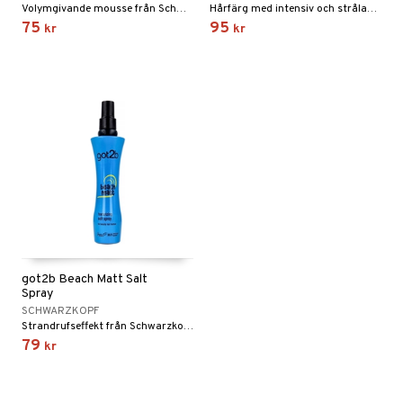
Volymgivande mousse från Schwarzkopf
Hårfärg med intensiv och strålande färg även på mörkt hår från Schwarzkopf
75
95
kr
kr
got2b Beach Matt Salt
Spray
SCHWARZKOPF
Strandrufseffekt från Schwarzkopf got2b
79
kr