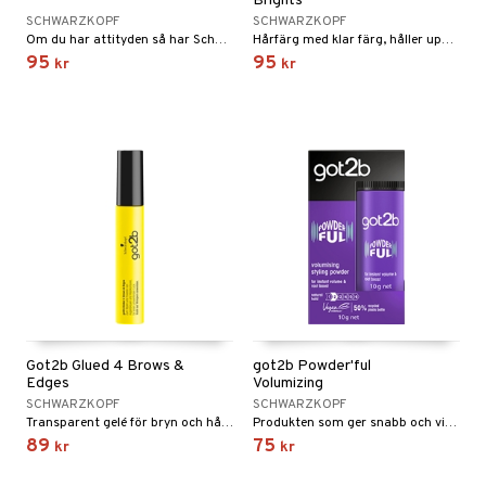
Brights
pstift
t och skydd
SCHWARZKOPF
SCHWARZKOPF
produkt
Om du har attityden så har Schwarzkopf den perfekta färgen för dig!
Hårfärg med klar färg, håller upp till 15-20 tvättar från Schwarzkopf
gloss
dvård
95
95
kr
kr
elningen
liner
ning och rengöring
tik
e-up penslar
cara
onskugga
mer
er
Got2b Glued 4 Brows &
got2b Powder'ful
Edges
Volumizing
SCHWARZKOPF
SCHWARZKOPF
Transparent gelé för bryn och hårfästet som håller dem på plats
Produkten som ger snabb och viktlös volym från Schwarzkopf.
89
75
kr
kr