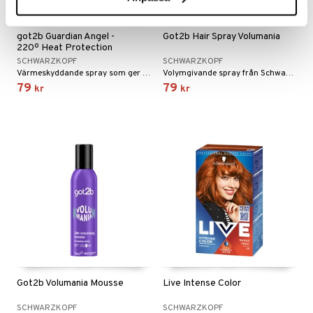
got2b Guardian Angel -
Got2b Hair Spray Volumania
220º Heat Protection
SCHWARZKOPF
SCHWARZKOPF
Värmeskyddande spray som ger strålande högglans från Schwarzkopf Got2B
Volymgivande spray från Schwarzkopf
79
79
kr
kr
Got2b Volumania Mousse
Live Intense Color
SCHWARZKOPF
SCHWARZKOPF