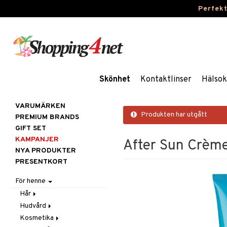
Perfek
Skönhet
Kontaktlinser
Hälsok
VARUMÄRKEN
Produkten har utgått
PREMIUM BRANDS
GIFT SET
KAMPANJER
After Sun Crème
NYA PRODUKTER
PRESENTKORT
För henne
Hår
Hudvård
Accessoarer
Kosmetika
Balsam
Ansiktscremer