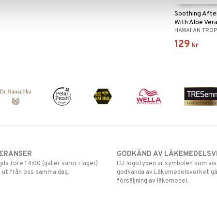
Soothing Afte
With Aloe Ver
HAWAIIAN TROP
129
kr
VERANSER
GODKÄND AV LÄKEMEDELSV
gda före 14:00 (gäller varor i lager)
EU-logotypen är symbolen som visar
 ut från oss samma dag.
godkända av Läkemedelsverket gä
försäljning av läkemedel.