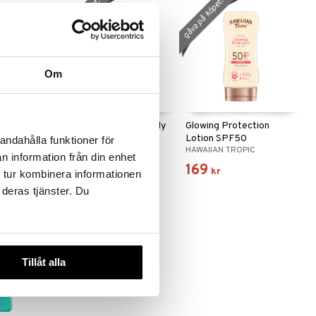
gåva på köpet!
gåva på köpet!
Om
g Oil
Enriching Coconut Body
Glowing Protection
Butter After Sun
Lotion SPF50
andahålla funktioner för
IC
HAWAIIAN TROPIC
HAWAIIAN TROPIC
n information från din enhet
185
169
kr
kr
 tur kombinera informationen
 deras tjänster. Du
Tillåt alla