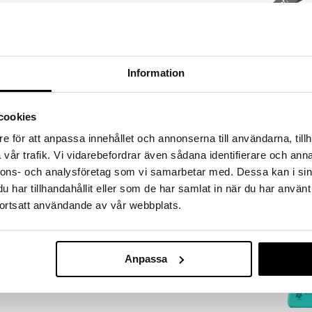
gåva på köpet!
, återfuktar och mjukgör. Innehåller också
lförnyelsen.
Information
cookies
Glowing Tannin
e för att anpassa innehållet och annonserna till användarna, tillh
HAWAIIAN TROP
vår trafik. Vi vidarebefordrar även sådana identifierare och anna
135
kr
nnons- och analysföretag som vi samarbetar med. Dessa kan i sin
har tillhandahållit eller som de har samlat in när du har använt
ortsatt användande av vår webbplats.
gåva på köpet!
Anpassa