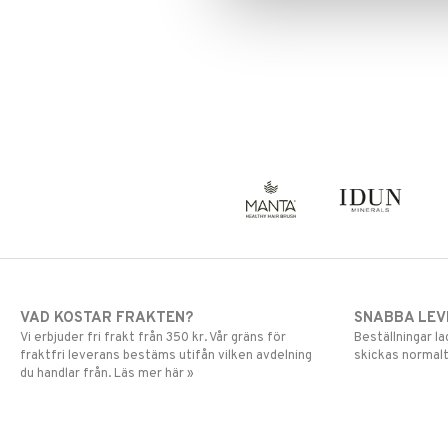
Mascara
Ögonskugga
Primer
Puder
VAD KOSTAR FRAKTEN?
SNABBA LE
Vi erbjuder fri frakt från 350 kr. Vår gräns för
Beställningar la
fraktfri leverans bestäms utifån vilken avdelning
skickas normalt
du handlar från. Läs mer här »