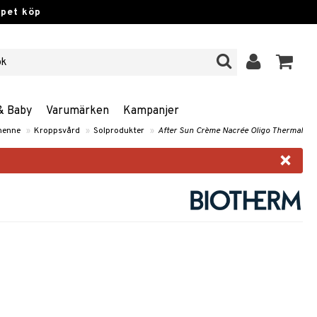
ppet köp
& Baby
Varumärken
Kampanjer
henne
»
Kroppsvård
»
Solprodukter
»
After Sun Crème Nacrée Oligo Thermal
×