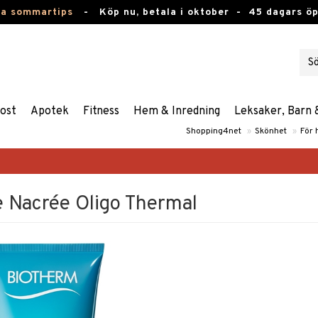
ta sommartips
-
Köp nu, betala i oktober -
45 dagars ö
ost
Apotek
Fitness
Hem & Inredning
Leksaker, Barn 
Shopping4net
»
Skönhet
»
För 
 Nacrée Oligo Thermal