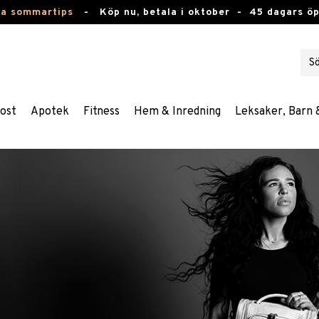
ta sommartips
-
Köp nu, betala i oktober -
45 dagars ö
ost
Apotek
Fitness
Hem & Inredning
Leksaker, Barn 