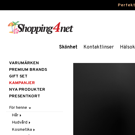
Perfek
Skönhet
Kontaktlinser
Hälsok
VARUMÄRKEN
PREMIUM BRANDS
GIFT SET
KAMPANJER
NYA PRODUKTER
PRESENTKORT
För henne
Hår
Hudvård
Accessoarer
Kosmetika
Balsam
Ansiktscremer