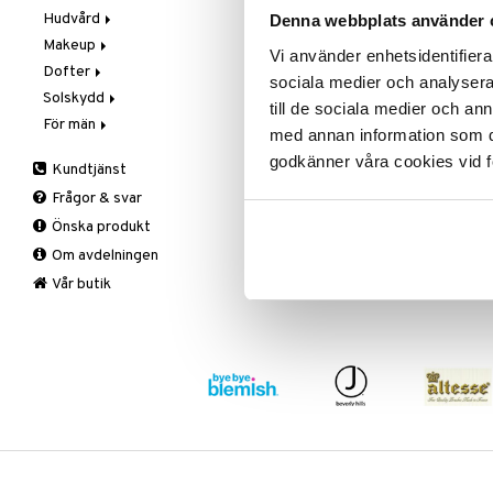
Hudvård
Steg 1: Rengöring
Black Jade Crosswear Totebag
Denna webbplats använder 
Makeup
Steg 2: Exfoliering
Exfoliering och masker
Vi använder enhetsidentifierar
CHARLOTTLINNÉA
Dofter
Steg 3: Fukt
Fuktvård
Blush
sociala medier och analysera 
Solskydd
Hand- och kroppsvård
Bryn
Aromatics Elixir
till de sociala medier och a
239
För män
Ögon- och läppvård
Concealer
Calyx
Solskydd
(
ord.
325
kr
)
kr
med annan information som du 
Rengöring
Eyeliner
Clinique Happy
3-Steg till män
godkänner våra cookies vid f
Kundtjänst
Serum
Foundation
Clinique Happy For Men
Exfoliering
Frågor & svar
Läppstift
Fukt och skydd
Önska produkt
Lipgloss
Hudvård
Om avdelningen
Lipliner
Rakning och rengöring
Make-up penslar
Vår butik
Mascara
Ögonskugga
Primer
Puder