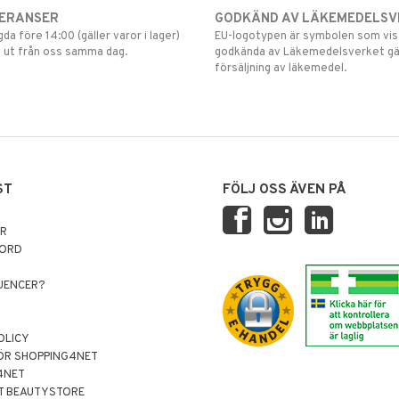
VERANSER
GODKÄND AV LÄKEMEDELSV
gda före 14:00 (gäller varor i lager)
EU-logotypen är symbolen som visar
 ut från oss samma dag.
godkända av Läkemedelsverket gä
försäljning av läkemedel.
ST
FÖLJ OSS ÄVEN PÅ
AR
NORD
LUENCER?
OLICY
ÖR SHOPPING4NET
4NET
T BEAUTYSTORE