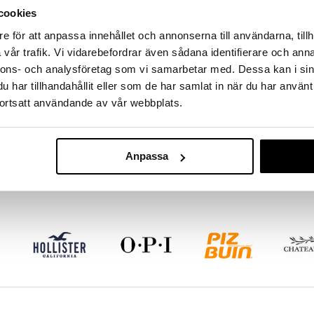
Black Diamond Universal
Black Emerald Beauty
cookies
Toiletbag
Storagecase
e för att anpassa innehållet och annonserna till användarna, tillh
CHARLOTTLINNÉA
CHARLOTTLINNÉA
vår trafik. Vi vidarebefordrar även sådana identifierare och anna
nnons- och analysföretag som vi samarbetar med. Dessa kan i sin
655
75
(
ord.
755
kr
)
(
ord.
99
kr
)
kr
kr
har tillhandahållit eller som de har samlat in när du har använt
ortsatt användande av vår webbplats.
Anpassa