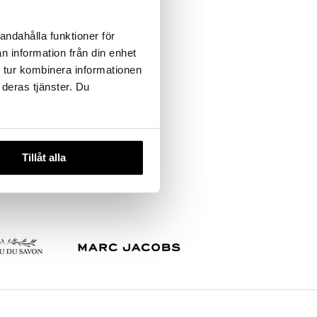
CL Onyx Folder/ Computercase
andahålla funktioner för
CHARLOTTLINNÉA
n information från din enhet
 tur kombinera informationen
99
(
ord.
149
kr
)
kr
 deras tjänster. Du
Tillåt alla