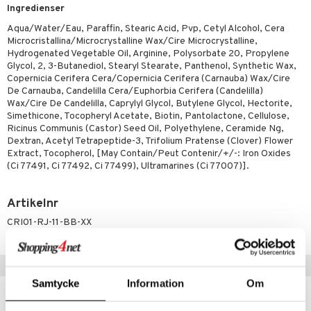
g 2: Exfoliering
oliering och masker
p
Ingredienser
elningen
rum
g 3: Fukt
tvård
sh
Aqua/Water/Eau, Paraffin, Stearic Acid, Pvp, Cetyl Alcohol, Cera
tik
Microcristallina/Microcrystalline Wax/Cire Microcrystalline,
gg & Mustasch
d- och kroppsvård
n
matics Elixir
dd
Hydrogenated Vegetable Oil, Arginine, Polysorbate 20, Propylene
Glycol, 2, 3-Butanediol, Stearyl Stearate, Panthenol, Synthetic Wax,
produkter
n- och läppvård
cealer
yx
skydd
n
Copernicia Cerifera Cera/Copernicia Cerifera (Carnauba) Wax/Cire
cialprodukter
De Carnauba, Candelilla Cera/Euphorbia Cerifera (Candelilla)
göring
liner
nique Happy
teg till män
Wax/Cire De Candelilla, Caprylyl Glycol, Butylene Glycol, Hectorite,
Simethicone, Tocopheryl Acetate, Biotin, Pantolactone, Cellulose,
rum
ndation
nique Happy For Men
oliering
Ricinus Communis (Castor) Seed Oil, Polyethylene, Ceramide Ng,
Dextran, Acetyl Tetrapeptide-3, Trifolium Pratense (Clover) Flower
pstift
t och skydd
Extract, Tocopherol, [May Contain/Peut Contenir/+/-: Iron Oxides
(Ci 77491, Ci 77492, Ci 77499), Ultramarines (Ci 77007)].
gloss
dvård
liner
ning och rengöring
Artikelnr
e-up penslar
CRI01-RJ-11-BB-XX
cara
onskugga
Populära produkter
Samtycke
Information
Om
mer
er