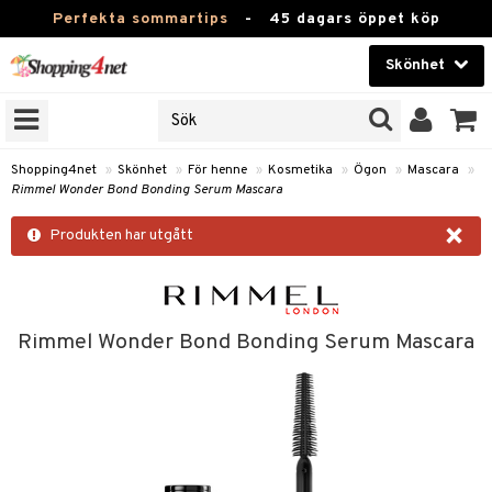
Perfekta sommartips
-
45 dagars öppet köp
Skönhet
RKEN
Skönhet
M BRANDS
T
Kontaktlinser
Shopping4net
»
Skönhet
»
För henne
»
Kosmetika
»
Ögon
»
Mascara
»
Rimmel Wonder Bond Bonding Serum Mascara
JER
Hälsokost
×
ODUKTER
Produkten har utgått
Apotek
TKORT
Fitness
e
Hem & Inredning
Rimmel Wonder Bond Bonding Serum Mascara
Leksaker, Barn & Baby
essoarer
rd
Varumärken
lsam
iktscremer
tika
Kampanjer
star / Kammar
 hy
iktsvård
t Set