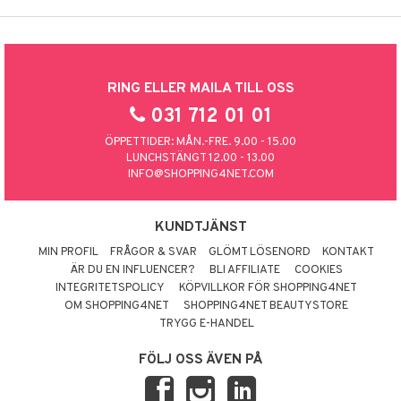
RING ELLER MAILA TILL OSS
031 712 01 01
ÖPPETTIDER: MÅN.-FRE. 9.00 - 15.00
LUNCHSTÄNGT 12.00 - 13.00
INFO@SHOPPING4NET.COM
KUNDTJÄNST
MIN PROFIL
FRÅGOR & SVAR
GLÖMT LÖSENORD
KONTAKT
ÄR DU EN INFLUENCER?
BLI AFFILIATE
COOKIES
INTEGRITETSPOLICY
KÖPVILLKOR FÖR SHOPPING4NET
OM SHOPPING4NET
SHOPPING4NET BEAUTYSTORE
TRYGG E-HANDEL
FÖLJ OSS ÄVEN PÅ