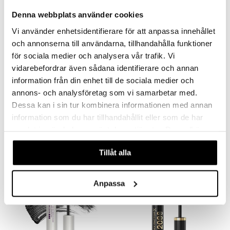
Denna webbplats använder cookies
Vi använder enhetsidentifierare för att anpassa innehållet
och annonserna till användarna, tillhandahålla funktioner
för sociala medier och analysera vår trafik. Vi
vidarebefordrar även sådana identifierare och annan
Finns i flera varianter
information från din enhet till de sociala medier och
annons- och analysföretag som vi samarbetar med.
Fiberwig Mascara - Dramatic Length 360⁰ Beauty
Blinc Tubing Mascara
Dessa kan i sin tur kombinera informationen med annan
D.J.V MIARAY
BLINC
information som du har tillhandahållit eller som de har
249
289
kr
kr
samlat in när du har använt deras tjänster. Du godkänner
våra cookies vid fortsatt användande av vår webbplats.
Tillåt alla
Anpassa