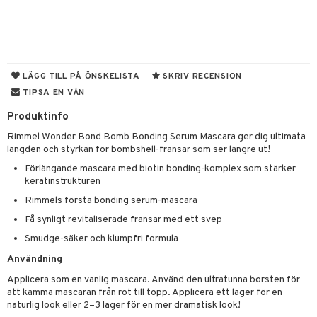
 & Gelé
cetter
ylotion
y spray
en
ymprodukter
n utan sol
tljus & Rumsdoft
mband
om
odorant
 de cologne
sband
LÄGG TILL PÅ ÖNSKELISTA
SKRIV RECENSION
chgelé & tvål
 de parfum
hängen
TIPSA EN VÄN
lsam
apotek
rd
dukter
vård
Produktinfo
 de toilette
gar
ktriska trimmers
iktscremer
gon
vård
ärer
Rimmel Wonder Bond Bomb Bonding Serum Mascara ger dig ultimata
t Set
tset
avfall
n utan sol
ylotion
e
m
längden och styrkan för bombshell-fransar som ser längre ut!
ndvård
färg
tset
n utan sol
er shave balm
Förlängande mascara med biotin bonding-komplex som stärker
pa
keratinstrukturen
borttagning
hampo
sk
odorant
er shave lotion
inser
Rimmels första bonding serum-mascara
ppsolja
ling produkter
essärer
chgelé & tvål
 de cologne
UE
Få synligt revitaliserade fransar med ett svep
mma & Baby
Smudge-säker och klumpfri formula
lbehör
oncremer
ndvård
 de toilette
nique
änst
Användning
ling
ling
borttagning
tset
p 10
 & svar
Applicera som en vanlig mascara. Använd den ultratunna borsten för
produkter
produkter
produkter
g 1: Rengöring
att kamma mascaran från rot till topp. Applicera ett lager för en
rd
produkt
naturlig look eller 2–3 lager för en mer dramatisk look!
cialprodukter
göring
cialprodukter