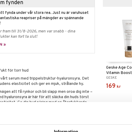
hem fynden
tt fynda under vår stora rea. Just nu är varuhuset
fantastiska reapriser på mängder av spännande
!
 fram till 31/8-2026, men var snabb - dina
ukter kan fort ta slut!
N »
Geske Age Co
fukt för torr hud
Vitamin Boos
GESKE
vårt serum med trippelstruktur-hyaluronsyra. Det
udens elasticitet och ger en mjuk, strålande hy.
169
kr
ägen att få rynkor och bli slapp men oroa dig inte –
hyaluronsyra är här för att släcka din huds törst
asticitet. Ge din hud näring med en återfuktande
in vårt serum med hyaluronsyra med trippelstruktur.
fekta följeslagaren till GESKE:s anti-aging- och
den används i kombination får din hud en vacker
umet har särskilt återfuktande egenskaper på torr hud
Information