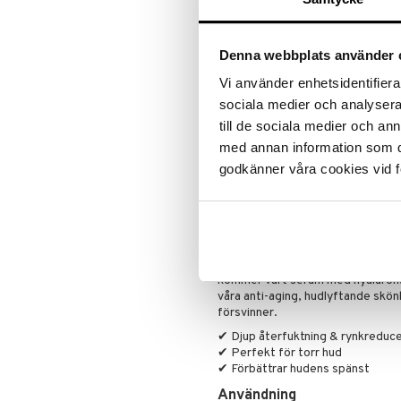
tack vare sin trippel-hyaluronstr
Primer
tränger mycket djupt in i huden.
Puder
Denna webbplats använder 
Om du har en väldigt torr hud vet
återfuktning. Med sina rynkreduc
Vi använder enhetsidentifierar
dig med torr hud. Även om kroppe
mängd när du åldras. Vårt högkval
sociala medier och analysera 
hyaluronsyra som hjälper din hud a
till de sociala medier och a
den ser friskare och ljusare ut.
med annan information som du 
Applicera serumet på ditt rena och
godkänner våra cookies vid f
mjukare. För att få ut det mesta
Tech-appen, där du kan göra en h
teknik, vars resultat används för
bläddra igenom tusentals expertu
Om ditt mål är att minska rynkor o
kommer vårt serum med hyaluronsy
våra anti-aging, hudlyftande skön
försvinner.
✔ Djup återfuktning & rynkreduce
✔ Perfekt för torr hud
✔ Förbättrar hudens spänst
Användning