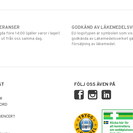
VERANSER
GODKÄND AV LÄKEMEDELSV
gda före 14:00 (gäller varor i lager)
EU-logotypen är symbolen som visar
 ut från oss samma dag.
godkända av Läkemedelsverket gä
försäljning av läkemedel.
ST
FÖLJ OSS ÄVEN PÅ
AR
NORD
LUENCER?