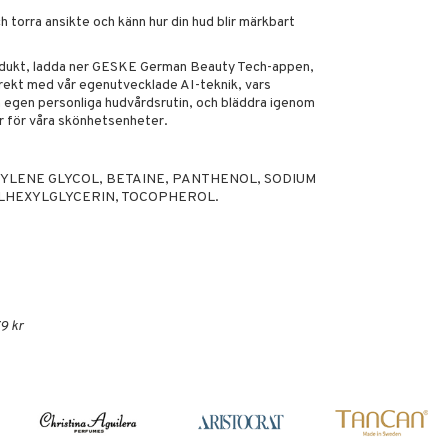
 torra ansikte och känn hur din hud blir märkbart
rodukt, ladda ner GESKE German Beauty Tech-appen,
irekt med vår egenutvecklade AI-teknik, vars
n egen personliga hudvårdsrutin, och bläddra igenom
r för våra skönhetsenheter.
TYLENE GLYCOL, BETAINE, PANTHENOL, SODIUM
LHEXYLGLYCERIN, TOCOPHEROL.
9 kr