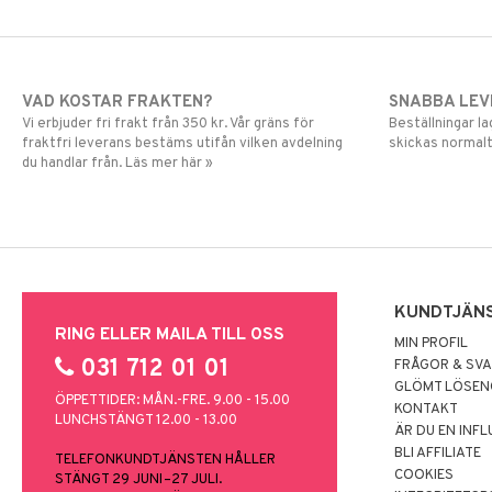
VAD KOSTAR FRAKTEN?
SNABBA LE
Vi erbjuder fri frakt från 350 kr. Vår gräns för
Beställningar la
fraktfri leverans bestäms utifån vilken avdelning
skickas normalt
du handlar från. Läs mer här »
KUNDTJÄN
RING ELLER MAILA TILL OSS
MIN PROFIL
031 712 01 01
FRÅGOR & SV
GLÖMT LÖSE
ÖPPETTIDER: MÅN.-FRE. 9.00 - 15.00
KONTAKT
LUNCHSTÄNGT 12.00 - 13.00
ÄR DU EN INF
BLI AFFILIATE
TELEFONKUNDTJÄNSTEN HÅLLER
COOKIES
STÄNGT 29 JUNI–27 JULI.