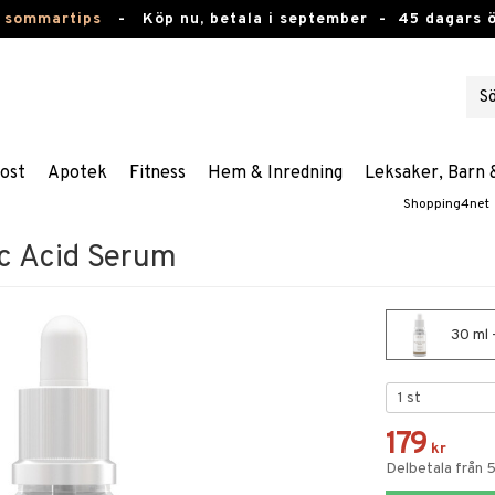
 sommartips
-
Köp nu, betala i september -
45 dagars 
ost
Apotek
Fitness
Hem & Inredning
Leksaker, Barn 
Shopping4net
c Acid Serum
30 ml 
179
kr
Delbetala från 