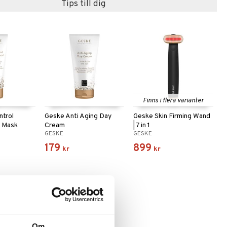
Tips till dig
Finns i flera varianter
ntrol
Geske Anti Aging Day
Geske Skin Firming Wand
t Mask
Cream
| 7 in 1
GESKE
GESKE
179
899
kr
kr
Om