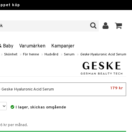
öppet köp
& Baby
Varumärken
Kampanjer
»
Skönhet
»
För henne
»
Hudvård
»
Serum
»
Geske Hyaluronic Acid Serum
179 kr
- Geske Hyaluronic Acid Serum
I lager, skickas omgående
56 kr per månad.