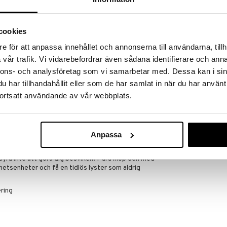
uktur, som är ett lågmolekylärt ämne som gör att det
cookies
 du att den behöver en extra dos vård och
erande egenskaper är hyaluronsyra en välsignelse för
Geske Youth 
e för att anpassa innehållet och annonserna till användarna, tillh
n producerar sin egen hyaluronsyra, minskar denna
Mask
GESKE
itativa serum är berikat med trippelstruktur-
vår trafik. Vi vidarebefordrar även sådana identifierare och anna
tt absorbera och behålla fukt bättre, vilket gör att
179
nnons- och analysföretag som vi samarbetar med. Dessa kan i sin
kr
har tillhandahållit eller som de har samlat in när du har använt
 torra ansikte och känn hur din hud blir märkbart
ortsatt användande av vår webbplats.
 av din produkt, ladda ner GESKE German Beauty
udskanning direkt med vår egenutvecklade AI-
 att skapa din egen personliga hudvårdsrutin, och
tbildningsvideor för våra skönhetsenheter.
Anpassa
rsakade av torrhet och ge din hud intensiv fukt,
ra inte att göra dig besviken. Para ihop den med
hetsenheter och få en tidlös lyster som aldrig
ring