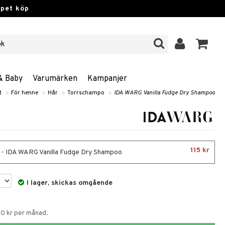
ppet köp
& Baby
Varumärken
Kampanjer
t
»
För henne
»
Hår
»
Torrschampo
»
IDA WARG Vanilla Fudge Dry Shampoo
115 kr
 - IDA WARG Vanilla Fudge Dry Shampoo
I lager, skickas omgående
50 kr per månad.