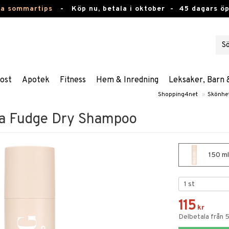
ta sommartips
-
Köp nu, betala i oktober -
45 dagars ö
ost
Apotek
Fitness
Hem & Inredning
Leksaker, Barn 
Shopping4net
»
Skönhe
la Fudge Dry Shampoo
150 ml
115
kr
Delbetala från 