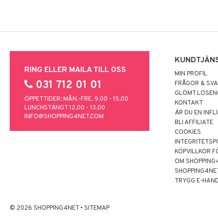
KUNDTJÄN
RING ELLER MAILA TILL OSS
MIN PROFIL
031 712 01 01
FRÅGOR & SV
GLÖMT LÖSE
ÖPPETTIDER: MÅN.-FRE. 9.00 - 15.00
KONTAKT
LUNCHSTÄNGT 12.00 - 13.00
ÄR DU EN INF
INFO@SHOPPING4NET.COM
BLI AFFILIATE
COOKIES
INTEGRITETSP
KÖPVILLKOR F
OM SHOPPING
SHOPPING4NE
TRYGG E-HAN
© 2026 SHOPPING4NET
•
SITEMAP