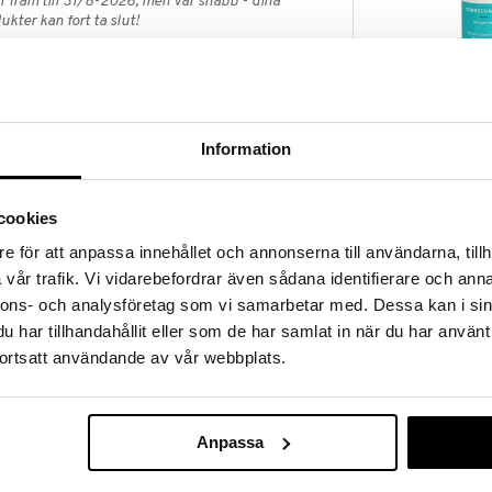
 fram till 31/8-2026, men var snabb - dina
ukter kan fort ta slut!
N »
Kisby Dry Sh
Ida Warg är ett väldoftande torrschampo som
Information
Powder
arna. Det ger textur och en lätt volymeffekt till
KISBY
la hårtyper och hjälper till att avlägsna olja och
89
(
ord.
13
r fräscht under hela dagen.
kr
cookies
lj
e för att anpassa innehållet och annonserna till användarna, tillh
vår trafik. Vi vidarebefordrar även sådana identifierare och anna
r
nnons- och analysföretag som vi samarbetar med. Dessa kan i sin
har tillhandahållit eller som de har samlat in när du har använt
ortsatt användande av vår webbplats.
t hår. Håll munstycket ca 30 cm från håret och spraya
ller massera med fingrarna för att fördela
Anpassa
IDA WARG Eve
Shampoo