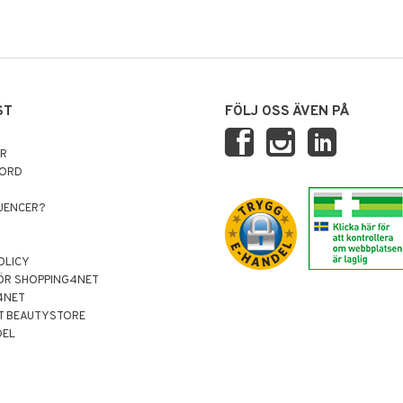
ST
FÖLJ OSS ÄVEN PÅ
AR
NORD
LUENCER?
OLICY
ÖR SHOPPING4NET
4NET
T BEAUTYSTORE
DEL