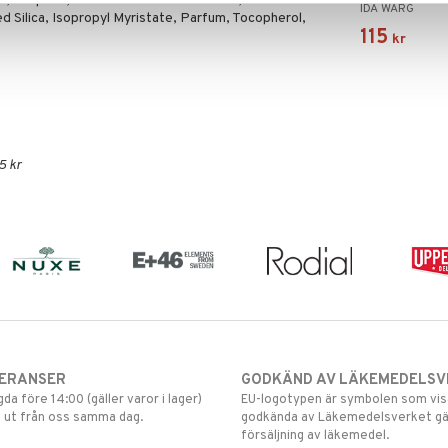
ne, Propane, Solanum Tuberosum Starch, Aluminum
IDA WARG
d Silica, Isopropyl Myristate, Parfum, Tocopherol,
115
kr
5 kr
VERANSER
GODKÄND AV LÄKEMEDELSV
gda före 14:00 (gäller varor i lager)
EU-logotypen är symbolen som visar
 ut från oss samma dag.
godkända av Läkemedelsverket gä
försäljning av läkemedel.