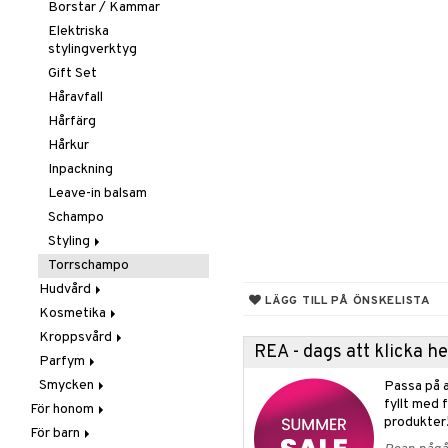
Borstar / Kammar
Elektriska
stylingverktyg
Gift Set
Håravfall
Hårfärg
Hårkur
Inpackning
Leave-in balsam
Schampo
Styling
Torrschampo
Glans & Antifrizz
Hudvård
Hårspray
LÄGG TILL PÅ ÖNSKELISTA
Kosmetika
Ansiktscremer
Lockar
Kroppsvård
Ansiktsvård
Gift Set
Värmeskydd
Fet hy
REA - dags att klicka 
Parfym
Brun utan sol
Hud
Badprodukter
Vax & Gelé
Känslig hy
Ansiktsvatten
Smycken
Giftset
Läppar
Bodylotion
Body spray
Volymprodukter
Normal hy
Ögon makeup remover
Bronzer & Highlighter
Passa på a
fyllt med 
För honom
Hårborttagning
Naglar
Brun utan sol
Doftljus & Rumsdoft
Armband
Torr hy
Rengöring
Concealer
Balm
produkter
För barn
Hår
Masker
Ögon
Deodorant
Eau de cologne
Halsband
Färgad Dagcreme
Läppenna
Lösnaglar