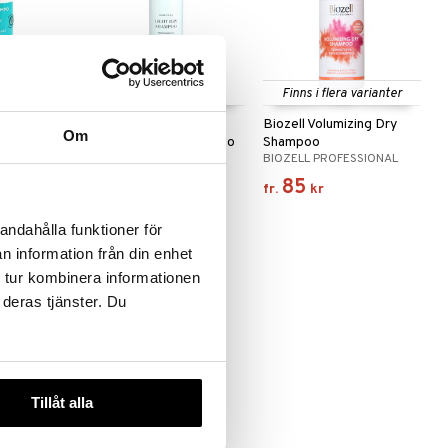
Finns i flera varianter
ampoo
Good To Go Light
Biozell Volumizing Dry
Om
(breeze) - Dry Shampoo
Shampoo
LÖWENGRIP
BIOZELL PROFESSIONAL
69
85
9
kr
)
(
ord.
95
kr
)
kr
fr.
kr
andahålla funktioner för
n information från din enhet
 tur kombinera informationen
 deras tjänster. Du
Tillåt alla
ryday Dry