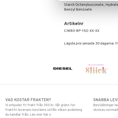
Butane, Alcohol Denat., Isobuta
Mascara
Starch Octenylsuccinate, Hydrate
Benzyl Benzoate
Ögonskugga
Primer
Artikelnr
Puder
CIW83-8P-150-XX-XX
Lägsta pris senaste 30 dagarna: 11
VAD KOSTAR FRAKTEN?
SNABBA LE
Vi erbjuder fri frakt från 350 kr. Vår gräns för
Beställningar la
fraktfri leverans bestäms utifån vilken avdelning
skickas normalt
du handlar från. Läs mer här »