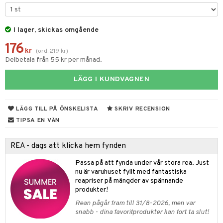
 & Gelé
slig hy
iktsvatten
n utan sol
d
produkter
m
ymprodukter
mal hy
n makeup remover
tset
nzer & Highlighter
ppar
I lager, skickas omgående
ylotion
y spray
en
176
r hy
göring
borttagning
cealer
lm
glar
n utan sol
tljus & Rumsdoft
mband
om
kr
(
ord.
219
kr
)
Delbetala från 55 kr per månad.
ker
gad Dagcreme
ppenna
naglar
on
odorant
 de cologne
sband
LÄGG I KUNDVAGNEN
essärer
ndation
pglans
ellack
liner / Kajal
lbehör
chgelé & tvål
 de parfum
hängen
lsam
apotek
rd
dukter
oncremer
mer
pstift
elvård
nsar
e-up
vård
 de toilette
gar
ktriska trimmers
iktscremer
gon
vård
ärer
LÄGG TILL PÅ ÖNSKELISTA
SKRIV RECENSION
ling
er
mover
ögonfransar
iga
t Set
tset
avfall
n utan sol
ylotion
e
m
TIPSA EN VÄN
rum
uge
lbehör
cara
cetter
ndvård
färg
tset
n utan sol
er shave balm
pa
REA - dags att klicka hem fynden
produkter
onbryn
borttagning
hampo
sk
odorant
er shave lotion
inser
Passa på att fynda under vår stora rea. Just
cialprodukter
onskugga
ppsolja
ling produkter
essärer
chgelé & tvål
 de cologne
UE
nu är varuhuset fyllt med fantastiska
reapriser på mängder av spännande
mma & Baby
lbehör
oncremer
ndvård
 de toilette
nique
produkter!
änst
ling
ling
borttagning
Rean pågår fram till 31/8-2026, men var
tset
p 10
snabb - dina favoritprodukter kan fort ta slut!
 & svar
produkter
produkter
produkter