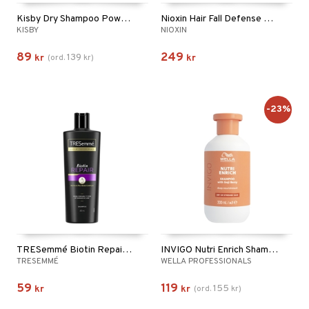
Kisby Dry Shampoo Powder
Nioxin Hair Fall Defense Shampoo
KISBY
NIOXIN
89
249
139
kr
(
ord.
kr
)
kr
-23%
TRESemmé Biotin Repair Shampoo
INVIGO Nutri Enrich Shampoo - Deep Nourishing
TRESEMMÉ
WELLA PROFESSIONALS
59
119
155
kr
kr
(
ord.
kr
)