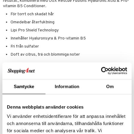
resultat, kombinera med OGX Rescue Fusions Hyaluronic Acid & Pro-
vitamin B5 Conditioner.
er
För torrt och skadat hår
Omedelbar återfuktning
Lipi Pro Shield Technology
Innehåller Hyaluronsyra & Pro-vitamin B5
Fri från sulfater
Doft av citrus, trä och blommiga noter
Användning
Applicera shampoo i vått hår, massera försiktigt upp ett lödder vid
huvudsakligen rötterna och ut i längderna och skölj därefter håret
Samtycke
Information
Om
noga. Följ upp med balsam för att försluta hårstråna och skydda håret.
Ingredienser
Aqua, Sodium Methyl Cocoyl Taurate, Decyl Glucoside,
Denna webbplats använder cookies
Cocamidopropyl Betaine, Sodium Chloride, Glycerin, Hydrolyzed
Vi använder enhetsidentifierare för att anpassa innehållet
Hyaluronic Acid, Panthenol, Sodium Hydrolyzed Potato Starch
Dodecenylsuccinate, Coco-Glucoside, Amodimethicone,
och annonserna till användarna, tillhandahålla funktioner
Hydrogenated Castor Oil, Coconut Acid, Disodium Tetrapropenyl
för sociala medier och analysera vår trafik. Vi
Succinate, Glycol Distearate, Peg-150 Distearate, Hexylene Glycol,