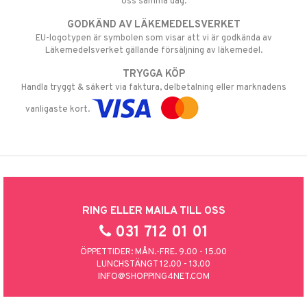
oss samma dag.
GODKÄND AV LÄKEMEDELSVERKET
EU-logotypen är symbolen som visar att vi är godkända av
Läkemedelsverket gällande försäljning av läkemedel.
TRYGGA KÖP
Handla tryggt & säkert via faktura, delbetalning eller marknadens
vanligaste kort.
RING ELLER MAILA TILL OSS
031 712 01 01
ÖPPETTIDER: MÅN.-FRE. 9.00 - 15.00
LUNCHSTÄNGT 12.00 - 13.00
INFO@SHOPPING4NET.COM