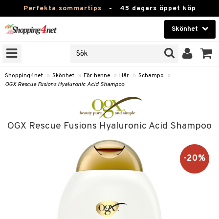
Perfekta sommartips
-
45 dagars öppet köp
Skönhet
RKEN
Skönhet
M BRANDS
T
Kontaktlinser
Shopping4net
»
Skönhet
»
För henne
»
Hår
»
Schampo
»
OGX Rescue Fusions Hyaluronic Acid Shampoo
JER
Hälsokost
ODUKTER
Apotek
TKORT
OGX Rescue Fusions Hyaluronic Acid Shampoo
Fitness
e
Hem & Inredning
-20%
Leksaker, Barn & Baby
essoarer
Varumärken
lsam
Kampanjer
star / Kammar