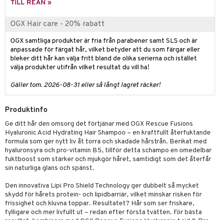
g 1: Rengöring
rd
TILL REAN »
produkt
cialprodukter
göring
cialprodukter
g 2: Exfoliering
oliering och masker
p
OGX Hair care - 20% rabatt
elningen
rum
g 3: Fukt
tvård
sh
OGX samtliga produkter är fria från parabener samt SLS och är
tik
gg & Mustasch
anpassade för färgat hår, vilket betyder att du som färgar eller
d- och kroppsvård
n
matics Elixir
dd
bleker ditt hår kan välja fritt bland de olika serierna och istället
produkter
n- och läppvård
välja produkter utifrån vilket resultat du vill ha!
cealer
yx
skydd
n
cialprodukter
göring
liner
nique Happy
Gäller tom. 2026-08-31 eller så långt lagret räcker!
teg till män
rum
ndation
nique Happy For Men
oliering
Produktinfo
pstift
t och skydd
Ge ditt hår den omsorg det förtjänar med OGX Rescue Fusions
Hyaluronic Acid Hydrating Hair Shampoo – en kraftfullt återfuktande
gloss
dvård
formula som ger nytt liv åt torra och skadade hårstrån. Berikat med
hyaluronsyra och pro-vitamin B5, tillför detta schampo en omedelbar
liner
ning och rengöring
fuktboost som stärker och mjukgör håret, samtidigt som det återfår
sin naturliga glans och spänst.
e-up penslar
cara
Den innovativa Lipi Pro Shield Technology ger dubbelt så mycket
skydd för hårets protein- och lipidbarriär, vilket minskar risken för
onskugga
frissighet och kluvna toppar. Resultatet? Hår som ser friskare,
fylligare och mer livfullt ut – redan efter första tvätten. För bästa
mer