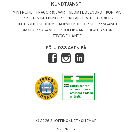
KUNDTJÄNST
MIN PROFIL
FRÅGOR & SVAR
GLÖMT LÖSENORD
KONTAKT
ÄR DU EN INFLUENCER?
BLI AFFILIATE
COOKIES
INTEGRITETSPOLICY
KÖPVILLKOR FÖR SHOPPING4NET
OM SHOPPING4NET
SHOPPING4NET BEAUTYSTORE
TRYGG E-HANDEL
FÖLJ OSS ÄVEN PÅ
© 2026 SHOPPING4NET
•
SITEMAP
SVERIGE