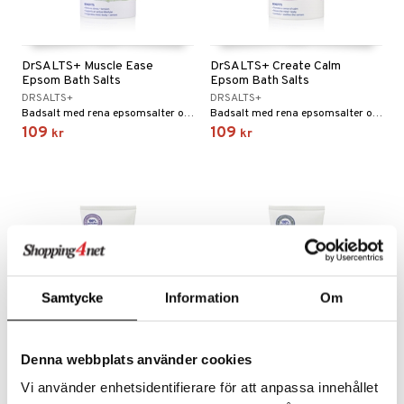
e
 & Gelé
cialprodukter
göring
cialprodukter
pa
ymprodukter
rum
DrSALTS+ Muscle Ease
DrSALTS+ Create Calm
inser
Epsom Bath Salts
Epsom Bath Salts
gg & Mustasch
UE
DRSALTS+
DRSALTS+
Badsalt med rena epsomsalter och eteriska oljor för dig med aktiv livsstil.
Badsalt med rena epsomsalter och eteriska oljor med avkopplande doft.
produkter
nique
109
109
kr
kr
cialprodukter
p 10
g 1: Rengöring
rd
g 2: Exfoliering
oliering och masker
p
g 3: Fukt
tvård
sh
d- och kroppsvård
n
matics Elixir
dd
Samtycke
Information
Om
n- och läppvård
cealer
yx
skydd
n
göring
liner
nique Happy
teg till män
Denna webbplats använder cookies
änst
rum
ndation
nique Happy For Men
oliering
DrSALTS+ Create Calm
DrSALTS+ Muscle Ease
Vi använder enhetsidentifierare för att anpassa innehållet
 & svar
Epsom Salts Shower Gel
Epsom Salts Shower Gel