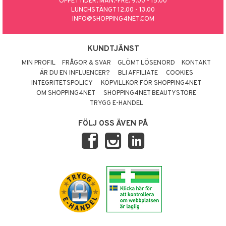
ÖPPETTIDER: MÅN.-FRE. 9.00 - 15.00
LUNCHSTÄNGT 12.00 - 13.00
INFO@SHOPPING4NET.COM
KUNDTJÄNST
MIN PROFIL
FRÅGOR & SVAR
GLÖMT LÖSENORD
KONTAKT
ÄR DU EN INFLUENCER?
BLI AFFILIATE
COOKIES
INTEGRITETSPOLICY
KÖPVILLKOR FÖR SHOPPING4NET
OM SHOPPING4NET
SHOPPING4NET BEAUTYSTORE
TRYGG E-HANDEL
FÖLJ OSS ÄVEN PÅ