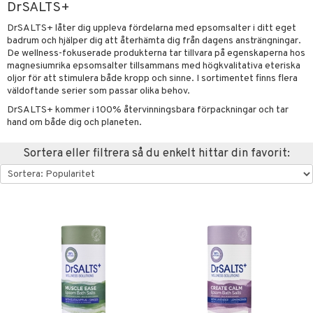
DrSALTS+
ktriska stylingverktyg
slig hy
iktsvatten
n utan sol
d
produkter
m
DrSALTS+ låter dig uppleva fördelarna med epsomsalter i ditt eget
badrum och hjälper dig att återhämta dig från dagens ansträngningar.
t Set
mal hy
n makeup remover
tset
nzer & Highlighter
ppar
ylotion
y spray
en
De wellness-fokuserade produkterna tar tillvara på egenskaperna hos
avfall
magnesiumrika epsomsalter tillsammans med högkvalitativa eteriska
r hy
göring
borttagning
cealer
lm
glar
n utan sol
tljus & Rumsdoft
mband
om
oljor för att stimulera både kropp och sinne. I sortimentet finns flera
färg
ker
gad Dagcreme
ppenna
naglar
on
väldoftande serier som passar olika behov.
odorant
 de cologne
sband
DrSALTS+ kommer i 100% återvinningsbara förpackningar och tar
kur
essärer
ndation
pglans
ellack
liner / Kajal
lbehör
chgelé & tvål
 de parfum
hängen
lsam
rd
hand om både dig och planeten.
ackning
oncremer
mer
pstift
elvård
nsar
e-up
vård
 de toilette
gar
ktriska trimmers
iktscremer
vård
Sortera eller filtrera så du enkelt hittar din favorit:
ve-in balsam
ling
er
mover
ögonfransar
iga
t Set
tset
avfall
n utan sol
ylotion
m
hampo
rum
uge
lbehör
cara
cetter
ndvård
färg
tset
n utan sol
er shave balm
ling
produkter
onbryn
borttagning
hampo
sk
odorant
er shave lotion
dukter
ns & Antifrizz
rschampo
cialprodukter
onskugga
ppsolja
ling produkter
essärer
chgelé & tvål
 de cologne
ärer
spray
mma & Baby
lbehör
oncremer
ndvård
 de toilette
apotek
kar
ling
ling
borttagning
tset
gon
rmeskydd
produkter
produkter
produkter