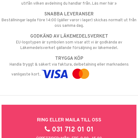
utifån vilken avdelning du handlar från. Läs mer här »
SNABBA LEVERANSER
Beställningar lagda före 14:00 (gäller varor i lager) skickas normalt ut från
oss samma dag.
GODKÄND AV LÄKEMEDELSVERKET
EU-logotypen är symbolen som visar att vi är godkända av
Läkemedelsverket gällande försäljning av läkemedel.
TRYGGA KÖP
Handla tryggt & säkert via faktura, delbetalning eller marknadens
vanligaste kort.
RING ELLER MAILA TILL OSS
031 712 01 01