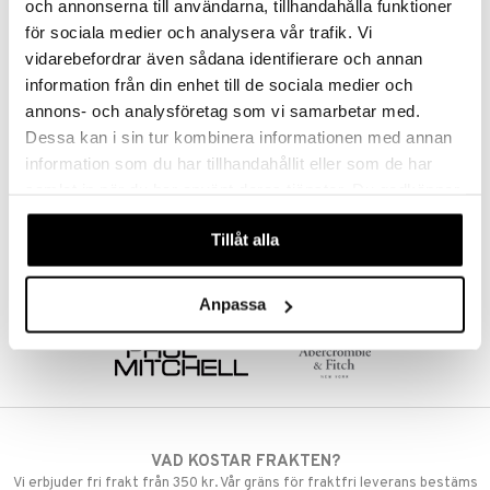
och annonserna till användarna, tillhandahålla funktioner
pstift
t och skydd
DRSALTS+
DRSALTS+
produkt
för sociala medier och analysera vår trafik. Vi
Duschgel med rena epsomsalter och eteriska oljor med avkopplande doft.
Duschgel med rena epsomsalter och eteriska oljor för dig med aktiv livsstil.
gloss
dvård
49
49
vidarebefordrar även sådana identifierare och annan
kr
kr
elningen
liner
information från din enhet till de sociala medier och
ning och rengöring
tik
annons- och analysföretag som vi samarbetar med.
e-up penslar
Dessa kan i sin tur kombinera informationen med annan
cara
information som du har tillhandahållit eller som de har
samlat in när du har använt deras tjänster. Du godkänner
onskugga
våra cookies vid fortsatt användande av vår webbplats.
mer
Tillåt alla
er
Anpassa
VAD KOSTAR FRAKTEN?
Vi erbjuder fri frakt från 350 kr. Vår gräns för fraktfri leverans bestäms