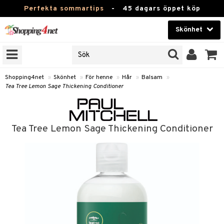
Perfekta sommartips
-
45 dagars öppet köp
Skönhet
RKEN
Skönhet
M BRANDS
T
Kontaktlinser
Shopping4net
»
Skönhet
»
För henne
»
Hår
»
Balsam
»
Tea Tree Lemon Sage Thickening Conditioner
JER
Hälsokost
ODUKTER
Apotek
TKORT
Tea Tree Lemon Sage Thickening Conditioner
Fitness
e
Hem & Inredning
Leksaker, Barn & Baby
essoarer
Varumärken
lsam
Kampanjer
star / Kammar