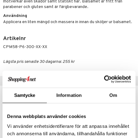
g 1: Rengöring
rd
motverkar även skador samt statiskt hår. Balsamet är fritt från
produkt
parabener och gluten samt är färgbevarande.
cialprodukter
göring
cialprodukter
g 2: Exfoliering
oliering och masker
p
Användning
elningen
rum
g 3: Fukt
tvård
sh
Applicera en liten mängd och massera in innan du sköljer ur balsamet.
tik
gg & Mustasch
d- och kroppsvård
n
matics Elixir
dd
Artikelnr
produkter
n- och läppvård
cealer
yx
skydd
n
CPM58-P6-300-XX-XX
cialprodukter
göring
liner
nique Happy
teg till män
Lägsta pris senaste 30 dagarna: 255 kr
rum
ndation
nique Happy For Men
oliering
pstift
t och skydd
Populära produkter
gloss
dvård
Samtycke
Information
Om
liner
ning och rengöring
-48%
e-up penslar
Denna webbplats använder cookies
cara
Vi använder enhetsidentifierare för att anpassa innehållet
onskugga
och annonserna till användarna, tillhandahålla funktioner
mer