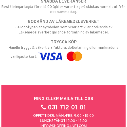
SNABBA LEVERANSER
Beställningar lagda före 14:00 (gäller varor i lager) skickas normalt ut från
oss samma dag.
GODKÄND AV LÄKEMEDELSVERKET
EU-logotypen är symbolen som visar att vi är godkända av
Läkemedelsverket gällande försäljning av läkemedel.
TRYGGA KÖP
Handla tryggt & säkert via faktura, delbetalning eller marknadens
vanligaste kort.
RING ELLER MAILA TILL OSS
031 712 01 01
ÖPPETTIDER: MÅN.-FRE. 9.00 - 15.00
LUNCHSTÄNGT 12.00 - 13.00
INFO@SHOPPING4NET.COM