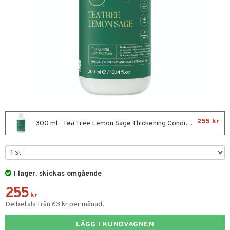
ktriska stylingverktyg
t Set
avfall
färg
kur
ackning
ve-in balsam
255 kr
300 ml - Tea Tree Lemon Sage Thickening Conditioner
hampo
ling
ns & Antifrizz
rschampo
I lager, skickas omgående
255
spray
rd
kr
Delbetala från 63 kr per månad.
kar
iktscremer
tika
rmeskydd
LÄGG I KUNDVAGNEN
 hy
iktsvård
t Set
vård