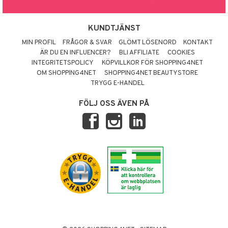
KUNDTJÄNST
MIN PROFIL
FRÅGOR & SVAR
GLÖMT LÖSENORD
KONTAKT
ÄR DU EN INFLUENCER?
BLI AFFILIATE
COOKIES
INTEGRITETSPOLICY
KÖPVILLKOR FÖR SHOPPING4NET
OM SHOPPING4NET
SHOPPING4NET BEAUTYSTORE
TRYGG E-HANDEL
FÖLJ OSS ÄVEN PÅ