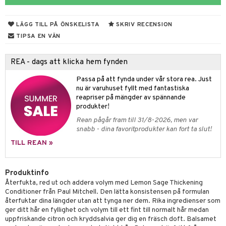
 & Gelé
slig hy
iktsvatten
n utan sol
d
produkter
m
LÄGG TILL PÅ ÖNSKELISTA
SKRIV RECENSION
ymprodukter
mal hy
n makeup remover
tset
nzer & Highlighter
ppar
ylotion
y spray
en
TIPSA EN VÄN
r hy
göring
borttagning
cealer
lm
glar
n utan sol
tljus & Rumsdoft
mband
om
REA - dags att klicka hem fynden
ker
gad Dagcreme
ppenna
naglar
on
odorant
 de cologne
sband
Passa på att fynda under vår stora rea. Just
essärer
ndation
pglans
ellack
liner / Kajal
lbehör
chgelé & tvål
 de parfum
hängen
lsam
apotek
rd
dukter
nu är varuhuset fyllt med fantastiska
reapriser på mängder av spännande
oncremer
mer
pstift
elvård
nsar
e-up
vård
 de toilette
gar
ktriska trimmers
iktscremer
gon
vård
ärer
produkter!
ling
er
mover
ögonfransar
iga
t Set
tset
avfall
n utan sol
ylotion
e
m
Rean pågår fram till 31/8-2026, men var
snabb - dina favoritprodukter kan fort ta slut!
rum
uge
lbehör
cara
cetter
ndvård
färg
tset
n utan sol
er shave balm
pa
TILL REAN »
produkter
onbryn
borttagning
hampo
sk
odorant
er shave lotion
inser
cialprodukter
onskugga
ppsolja
ling produkter
essärer
chgelé & tvål
 de cologne
Produktinfo
UE
Återfukta, red ut och addera volym med Lemon Sage Thickening
mma & Baby
lbehör
oncremer
ndvård
 de toilette
nique
Conditioner från Paul Mitchell. Den lätta konsistensen på formulan
änst
återfuktar dina längder utan att tynga ner dem. Rika ingredienser som
ling
ling
borttagning
tset
p 10
ger ditt hår en fyllighet och volym till ett fint till normalt hår medan
 & svar
uppfriskande citron och kryddsalvia ger dig en fräsch doft. Balsamet
produkter
produkter
produkter