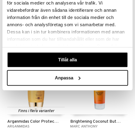
för sociala medier och analysera vår trafik. Vi
er
vidarebefordrar även sådana identifierare och annan
information från din enhet till de sociala medier och
INVIGO Nutri Enrich Conditioner - Deep Nourishing
TRESemmé Biotin Repair Conditoner
annons- och analysföretag som vi samarbetar med.
WELLA PROFESSIONALS
TRESEMMÉ
Dessa kan i sin tur kombinera informationen med annan
125
59
239
kr
(
ord.
kr
)
kr
information som du har tillhandahållit eller som de har
samlat in när du har använt deras tjänster. Du godkänner
våra cookies vid fortsatt användande av vår webbplats.
Tillåt alla
-23%
Anpassa
Finns i flera varianter
Arganmidas Color Protect Conditioner
Brightening Coconut Butter Blondes Conditioner
ARGANMIDAS
MARC ANTHONY