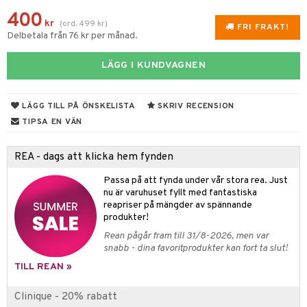
ndation
nique Happy For Men
400
 & Gelé
cialprodukter
pstift
kr
dd
(
ord.
499
kr
)
FRI FRAKT!
Delbetala från 76 kr per månad.
ymprodukter
gloss
skydd
n
LÄGG I KUNDVAGNEN
liner
teg till män
änst
e-up penslar
oliering
LÄGG TILL PÅ ÖNSKELISTA
SKRIV RECENSION
 & svar
cara
t och skydd
TIPSA EN VÄN
produkt
onskugga
dvård
REA - dags att klicka hem fynden
elningen
mer
ning och rengöring
Passa på att fynda under vår stora rea. Just
tik
er
nu är varuhuset fyllt med fantastiska
reapriser på mängder av spännande
produkter!
Rean pågår fram till 31/8-2026, men var
snabb - dina favoritprodukter kan fort ta slut!
TILL REAN »
Clinique - 20% rabatt