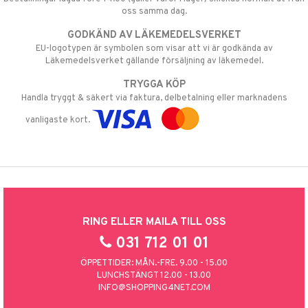
oss samma dag.
GODKÄND AV LÄKEMEDELSVERKET
EU-logotypen är symbolen som visar att vi är godkända av
Läkemedelsverket gällande försäljning av läkemedel.
TRYGGA KÖP
Handla tryggt & säkert via faktura, delbetalning eller marknadens
vanligaste kort.
RING ELLER MAILA TILL OSS
031 712 01 01
ÖPPETTIDER: MÅN.-FRE. 9.00 - 15.00
LUNCHSTÄNGT 12.00 - 13.00
INFO@SHOPPING4NET.COM