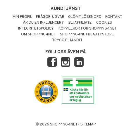
KUNDTJÄNST
MIN PROFIL
FRÅGOR & SVAR
GLÖMT LÖSENORD
KONTAKT
ÄR DU EN INFLUENCER?
BLI AFFILIATE
COOKIES
INTEGRITETSPOLICY
KÖPVILLKOR FÖR SHOPPING4NET
OM SHOPPING4NET
SHOPPING4NET BEAUTYSTORE
TRYGG E-HANDEL
FÖLJ OSS ÄVEN PÅ
© 2026 SHOPPING4NET
•
SITEMAP