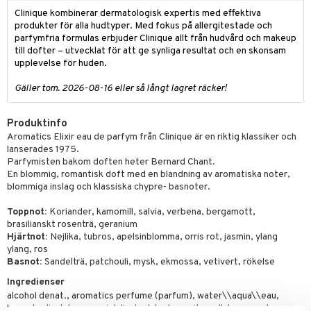
Clinique kombinerar dermatologisk expertis med effektiva
produkter för alla hudtyper. Med fokus på allergitestade och
parfymfria formulas erbjuder Clinique allt från hudvård och makeup
till dofter – utvecklat för att ge synliga resultat och en skonsam
upplevelse för huden.
Gäller tom. 2026-08-16 eller så långt lagret räcker!
Produktinfo
Aromatics Elixir eau de parfym från Clinique är en riktig klassiker och
lanserades 1975.
Parfymisten bakom doften heter Bernard Chant.
En blommig, romantisk doft med en blandning av aromatiska noter,
blommiga inslag och klassiska chypre- basnoter.
Toppnot:
Koriander, kamomill, salvia, verbena, bergamott,
brasilianskt rosenträ, geranium
Hjärtnot:
Nejlika, tubros, apelsinblomma, orris rot, jasmin, ylang
ylang, ros
Basnot:
Sandelträ, patchouli, mysk, ekmossa, vetivert, rökelse
Ingredienser
alcohol denat., aromatics perfume (parfum), water\\aqua\\eau,
benzyl salicylate, geraniol, linalool, hydroxycitronellal, eugenol, ,