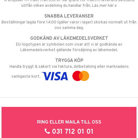
Vi erbjuder fri frakt från 350 kr. Vår gräns för fraktfri leverans bestäms
utifån vilken avdelning du handlar från. Läs mer här »
SNABBA LEVERANSER
Beställningar lagda före 14:00 (gäller varor i lager) skickas normalt ut från
oss samma dag.
GODKÄND AV LÄKEMEDELSVERKET
EU-logotypen är symbolen som visar att vi är godkända av
Läkemedelsverket gällande försäljning av läkemedel.
TRYGGA KÖP
Handla tryggt & säkert via faktura, delbetalning eller marknadens
vanligaste kort.
RING ELLER MAILA TILL OSS
031 712 01 01