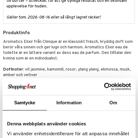
till dofter – utvecklat för att ge synliga resultat och en skonsam
upplevelse för huden.
Gäller tom. 2026-08-16 eller så långt lagret räcker!
Produktinfo
Aromatics Elixir från Clinique är en klassiskt fräsch, kryddig doft som
berör våra sinnen och ger lugn och harmoni. Aromatics Elixir eau de
toilette är en lättare variant av dess eau de parfum. Den tilltalar den
kvinna som är en individualist.
Doftnoter:
vit jasmine, kamomill, rosor, ylang ylang, ekmossa, musk,
amber och vetiver
Ingredienser
alcohol denat., water\aqua\eau, aromatics perfume (parfum), benzyl
salicylate, geraniol, linalool, hydroxycitronellal, hydroxyisohexyl 3-
cyclohexene carboxaldehyde, alpha-isomethyl ionone, eugenol, ,
Samtycke
Information
Om
benzyl benzoate, evernia prunastri (oakmoss) extract, hexyl cinnamal,
citral, benzyl cinnamate, citronellol, farnesol, benzyl alcohol, limonene,
coumarin, isoeugenol, cinnamyl alcohol
Denna webbplats använder cookies
please be aware that ingredient lists may change or vary from time to
Vi använder enhetsidentifierare för att anpassa innehållet
time, please refer to the ingredient list on the product package you