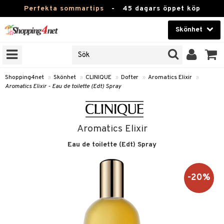
Perfekta sommartips
-
45 dagars öppet köp
Skönhet
RKEN
Skönhet
M BRANDS
T
Kontaktlinser
Shopping4net
»
Skönhet
»
CLINIQUE
»
Dofter
»
Aromatics Elixir
»
Aromatics Elixir - Eau de toilette (Edt) Spray
JER
Hälsokost
ODUKTER
Apotek
TKORT
Aromatics Elixir
Fitness
Eau de toilette (Edt) Spray
e
Hem & Inredning
om
Leksaker, Barn & Baby
-20%
essoarer
rd
Varumärken
lsam
iktscremer
lsam
apotek
tika
rd
dukter
Kampanjer
star / Kammar
 hy
iktsvård
ktriska trimmers
t Set
iktscremer
gon
vård
vård
ärer