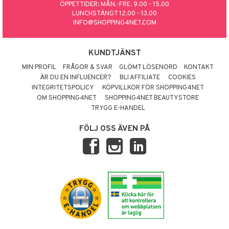
ÖPPETTIDER: MÅN.-FRE. 9.00 - 15.00
LUNCHSTÄNGT 12.00 - 13.00
INFO@SHOPPING4NET.COM
KUNDTJÄNST
MIN PROFIL
FRÅGOR & SVAR
GLÖMT LÖSENORD
KONTAKT
ÄR DU EN INFLUENCER?
BLI AFFILIATE
COOKIES
INTEGRITETSPOLICY
KÖPVILLKOR FÖR SHOPPING4NET
OM SHOPPING4NET
SHOPPING4NET BEAUTYSTORE
TRYGG E-HANDEL
FÖLJ OSS ÄVEN PÅ