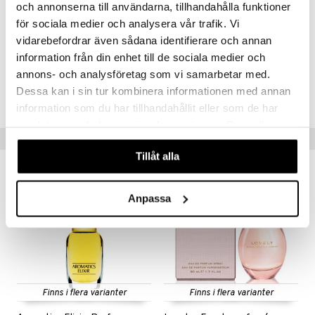
receive for the most up to date list of ingredients.
och annonserna till användarna, tillhandahålla funktioner
för sociala medier och analysera vår trafik. Vi
vidarebefordrar även sådana identifierare och annan
Artikelnr
information från din enhet till de sociala medier och
CARO2-CQ-45-XX-XX
annons- och analysföretag som vi samarbetar med.
Dessa kan i sin tur kombinera informationen med annan
Lägsta pris senaste 30 dagarna: 564 kr
information som du har tillhandahållit eller som de har
samlat in när du har använt deras tjänster. Du godkänner
Tips till dig
våra cookies vid fortsatt användande av vår webbplats.
Tillåt alla
-20%
Anpassa
Finns i flera varianter
Finns i flera varianter