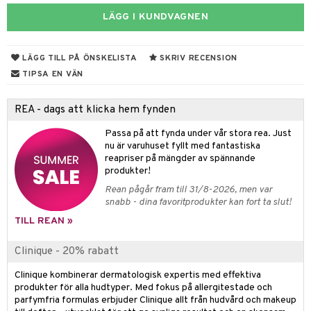
ndation
nique Happy For Men
 & Gelé
LÄGG I KUNDVAGNEN
cialprodukter
pstift
dd
ymprodukter
gloss
skydd
n
LÄGG TILL PÅ ÖNSKELISTA
SKRIV RECENSION
liner
teg till män
TIPSA EN VÄN
änst
e-up penslar
oliering
 & svar
REA - dags att klicka hem fynden
cara
t och skydd
produkt
Passa på att fynda under vår stora rea. Just
onskugga
dvård
nu är varuhuset fyllt med fantastiska
elningen
reapriser på mängder av spännande
mer
ning och rengöring
produkter!
tik
er
Rean pågår fram till 31/8-2026, men var
snabb - dina favoritprodukter kan fort ta slut!
TILL REAN »
Clinique - 20% rabatt
Clinique kombinerar dermatologisk expertis med effektiva
produkter för alla hudtyper. Med fokus på allergitestade och
parfymfria formulas erbjuder Clinique allt från hudvård och makeup