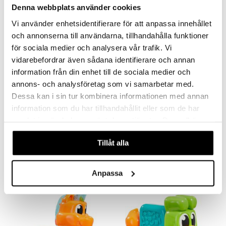
Denna webbplats använder cookies
Vi använder enhetsidentifierare för att anpassa innehållet
och annonserna till användarna, tillhandahålla funktioner
för sociala medier och analysera vår trafik. Vi
vidarebefordrar även sådana identifierare och annan
information från din enhet till de sociala medier och
annons- och analysföretag som vi samarbetar med.
Dessa kan i sin tur kombinera informationen med annan
information som du har tillhandahållit eller som de har
samlat in när du har använt deras tjänster. Du godkänner
Modimi Sensoriska Block Dinosaurie
Modimi Sensoriska Block Elefant
MODIMI
MODIMI
våra cookies vid fortsatt användande av vår webbplats.
Tillåt alla
349
119
kr
kr
Anpassa