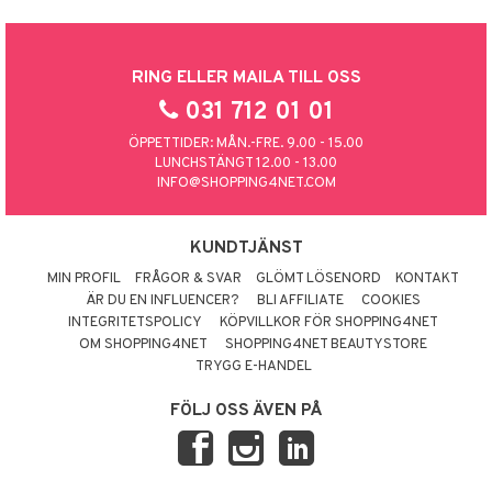
RING ELLER MAILA TILL OSS
031 712 01 01
ÖPPETTIDER: MÅN.-FRE. 9.00 - 15.00
LUNCHSTÄNGT 12.00 - 13.00
INFO@SHOPPING4NET.COM
KUNDTJÄNST
MIN PROFIL
FRÅGOR & SVAR
GLÖMT LÖSENORD
KONTAKT
ÄR DU EN INFLUENCER?
BLI AFFILIATE
COOKIES
INTEGRITETSPOLICY
KÖPVILLKOR FÖR SHOPPING4NET
OM SHOPPING4NET
SHOPPING4NET BEAUTYSTORE
TRYGG E-HANDEL
FÖLJ OSS ÄVEN PÅ