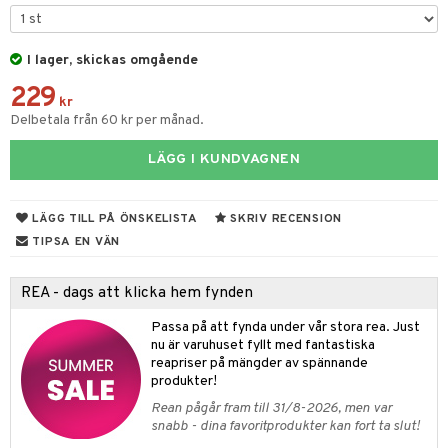
leich-Wild Life
ktillbehör
i Villa Villerkulla
ndkår
blarna
anicals
us
 Zhu Pets
I lager, skickas omgående
by's Dollhouse
is
mse
tnite
 & Köksredskap
r
229
py Friends
g
tman
GO Bluey
dning
bil
kr
Delbetala från 60 kr per månad.
.L.
libompa
O City
tyrt
LÄGG I KUNDVAGNEN
gtoys
s
O Classic
saker
ens Barn
ney
O Creator
o
uslek
LÄGG TILL PÅ ÖNSKELISTA
SKRIV RECENSION
ållan
ney Prinsessor
GO Disney
badabado
andlek
TIPSA EN VÄN
ffi Love
l
O Disney Princess
ki
mhus-leksaker
tar
REA - dags att klicka hem fynden
zen
GO DUPLO
mhus-spel
tar
Passa på att fynda under vår stora rea. Just
ta Gris
O Friends
nu är varuhuset fyllt med fantastiska
0 bitar
el
änst
reapriser på mängder av spännande
ry Potter
O Minecraft
produkter!
sel
aterial
spel
 & svar
lo Kitty
GO Ninjago
Rean pågår fram till 31/8-2026, men var
ssel
set
psspel
snabb - dina favoritprodukter kan fort ta slut!
produkt
.L.
GO Speed Champions