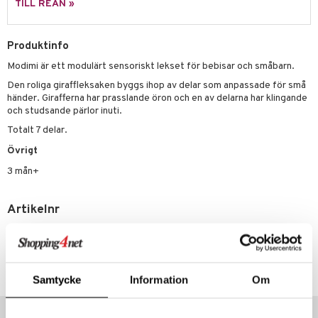
illbehör
Måla
TILL REAN »
elningen
mma Mu
GO Spidey
erial
tik
le
O Super Heroes
Produktinfo
s
Modimi är ett modulärt sensoriskt lekset för bebisar och småbarn.
min
ic
Den roliga giraffleksaken byggs ihop av delar som anpassade för små
Little Pony
händer. Girafferna har prasslande öron och en av delarna har klingande
och studsande pärlor inuti.
 Patrol
Totalt 7 delar.
tson & Findus
Övrigt
pi Långstrump
3 mån+
kemon
Artikelnr
amashjältarna
TTY77-1-XX
ållan
derman
Lägsta pris senaste 30 dagarna: 229 kr
Samtycke
Information
Om
er Mario
Tips till dig