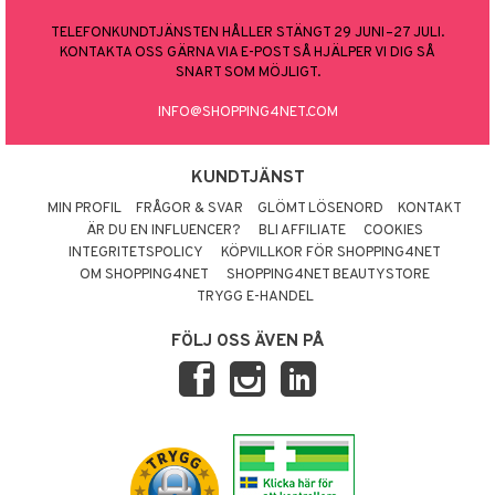
TELEFONKUNDTJÄNSTEN HÅLLER STÄNGT 29 JUNI–27 JULI.
KONTAKTA OSS GÄRNA VIA E-POST SÅ HJÄLPER VI DIG SÅ
SNART SOM MÖJLIGT.
INFO@SHOPPING4NET.COM
KUNDTJÄNST
MIN PROFIL
FRÅGOR & SVAR
GLÖMT LÖSENORD
KONTAKT
ÄR DU EN INFLUENCER?
BLI AFFILIATE
COOKIES
INTEGRITETSPOLICY
KÖPVILLKOR FÖR SHOPPING4NET
OM SHOPPING4NET
SHOPPING4NET BEAUTYSTORE
TRYGG E-HANDEL
FÖLJ OSS ÄVEN PÅ