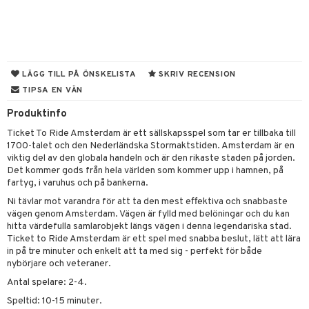
tyrt
gtoys
s
O Classic
saker
ens Barn
ney
O Creator
o
uslek
ållan
ney Prinsessor
GO Disney
badabado
andlek
LÄGG TILL PÅ ÖNSKELISTA
SKRIV RECENSION
TIPSA EN VÄN
l
O Disney Princess
ki
mhus-leksaker
Produktinfo
zen
GO DUPLO
mhus-spel
Ticket To Ride Amsterdam är ett sällskapsspel som tar er tillbaka till
ta Gris
O Friends
1700-talet och den Nederländska Stormaktstiden. Amsterdam är en
viktig del av den globala handeln och är den rikaste staden på jorden.
ry Potter
O Minecraft
Det kommer gods från hela världen som kommer upp i hamnen, på
fartyg, i varuhus och på bankerna.
lo Kitty
GO Ninjago
Ni tävlar mot varandra för att ta den mest effektiva och snabbaste
.L.
GO Speed Champions
vägen genom Amsterdam. Vägen är fylld med belöningar och du kan
hitta värdefulla samlarobjekt längs vägen i denna legendariska stad.
mma Mu
GO Spidey
Ticket to Ride Amsterdam är ett spel med snabba beslut, lätt att lära
in på tre minuter och enkelt att ta med sig - perfekt för både
le
O Super Heroes
nybörjare och veteraner.
min
ic
Antal spelare: 2-4.
Speltid: 10-15 minuter.
Little Pony