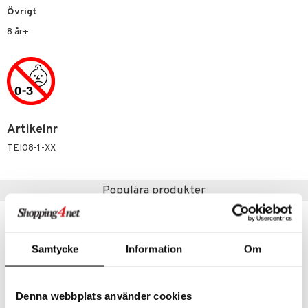
Övrigt
 Patrol
8 år+
tson & Findus
pi Långstrump
kemon
amashjältarna
Artikelnr
ållan
TEI08-1-XX
derman
er Mario
Populära produkter
Samtycke
Information
Om
Denna webbplats använder cookies