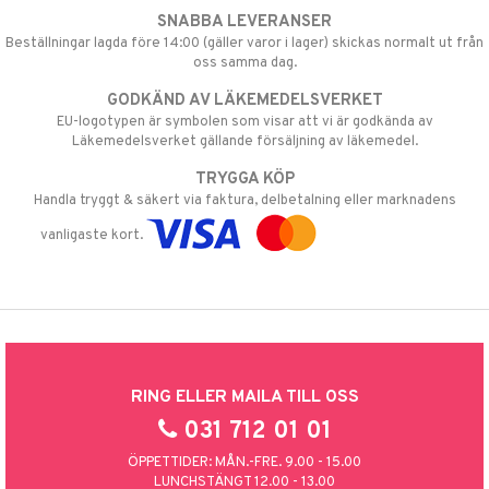
SNABBA LEVERANSER
Beställningar lagda före 14:00 (gäller varor i lager) skickas normalt ut från
oss samma dag.
GODKÄND AV LÄKEMEDELSVERKET
EU-logotypen är symbolen som visar att vi är godkända av
Läkemedelsverket gällande försäljning av läkemedel.
TRYGGA KÖP
Handla tryggt & säkert via faktura, delbetalning eller marknadens
vanligaste kort.
RING ELLER MAILA TILL OSS
031 712 01 01
ÖPPETTIDER: MÅN.-FRE. 9.00 - 15.00
LUNCHSTÄNGT 12.00 - 13.00