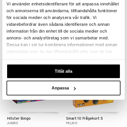
Vi använder enhetsidentifierare för att anpassa innehållet
och annonserna till användarna, tillhandahålla funktioner
för sociala medier och analysera vår trafik. Vi
När Då Då? Ökända Brott och Kriminalfall - Pocket
ALF Med Andra Ord
vidarebefordrar även sådana identifierare och annan
EGMONT KÄRNAN
ALF
information från din enhet till de sociala medier och
annons- och analysföretag som vi samarbetar med.
118
298
kr
kr
Dessa kan i sin tur kombinera informationen med annan
information som du har tillhandahållit eller som de har
samlat in när du har använt deras tjänster. Du godkänner
våra cookies vid fortsatt användande av vår webbplats.
Tillåt alla
Anpassa
Hitster Bingo
Smart 10 Frågekort 5
JUMBO
PELIKO