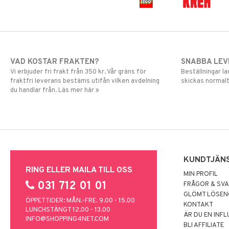
VAD KOSTAR FRAKTEN?
SNABBA LE
Vi erbjuder fri frakt från 350 kr. Vår gräns för
Beställningar la
fraktfri leverans bestäms utifån vilken avdelning
skickas normalt
du handlar från. Läs mer här »
KUNDTJÄN
RING ELLER MAILA TILL OSS
MIN PROFIL
031 712 01 01
FRÅGOR & SV
GLÖMT LÖSE
ÖPPETTIDER: MÅN.-FRE. 9.00 - 15.00
KONTAKT
LUNCHSTÄNGT 12.00 - 13.00
ÄR DU EN INF
INFO@SHOPPING4NET.COM
BLI AFFILIATE