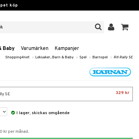
ppet köp
& Baby
Varumärken
Kampanjer
Shopping4net
»
Leksaker, Barn & Baby
»
Spel
»
Barnspel
»
Rit-Rally SE
329 kr
lly SE
I lager, skickas omgående
70 kr per månad.