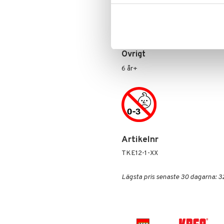
Speltid: ca 30 minuter.
Innehåll
: spelplan, block, 4 spel
40 poängkort, tärning, uppdragstä
timglas (30 sekunder), spelregler
Övrigt
6 år+
Artikelnr
TKE12-1-XX
Lägsta pris senaste 30 dagarna: 3