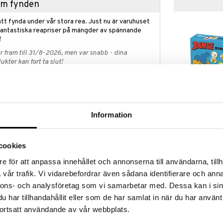
hem fynden
tt fynda under vår stora rea. Just nu är varuhuset
fantastiska reapriser på mängder av spännande
!
 fram till 31/8-2026, men var snabb - dina
ukter kan fort ta slut!
N »
Bingo Bamse
Information
r fylld med alla möjliga galna och roliga kort, som ska
r också en massa utmaningar som gör det extra kul!
EGMONT KÄRN
 en jättestor penna eller blunda när du ritar. Det kan
119
cookies
ner och gester i stället för att rita.
kr
här så tappar du fisken och får lägga tillbaka
e för att anpassa innehållet och annonserna till användarna, tillh
vår trafik. Vi vidarebefordrar även sådana identifierare och anna
fiskats upp ur sjön, har den med flest poäng- och
nnons- och analysföretag som vi samarbetar med. Dessa kan i sin
har tillhandahållit eller som de har samlat in när du har använt
ortsatt användande av vår webbplats.