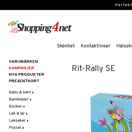
Perfek
Skönhet
Kontaktlinser
Hälsok
VARUMÄRKEN
Rit-Rally SE
KAMPANJER
NYA PRODUKTER
PRESENTKORT
Baby & barn
Barnkläder
Accessoarer
Böcker
Aktivitet
Accessoarer
För håret
Lek & lär
Äta
Badkläder & UV-kläder
Dagböcker
Hattar & Mössor
Babygym
Kepsar & Solhattar
Leksaker
Badrockar & Handdukar
Klänningar
Läs & Lär
Experiment
Övrigt
Babysitters
Barnservis
Pussel
Barnvagnstillbehör
Nederdelar
Målarböcker
Inlärningsspel
Adventskalendrar
Plånböcker
Bit & Skallra
Haklappar