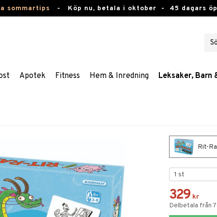
ta sommartips
-
Köp nu, betala i oktober -
45 dagars ö
ost
Apotek
Fitness
Hem & Inredning
Leksaker, Barn 
Rit-Ra
329
kr
Delbetala från 