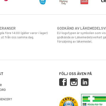
VERANSER
GODKÄND AV LÄKEMEDELSV
gda före 14:00 (gäller varor i lager)
EU-logotypen är symbolen som visar
 ut från oss samma dag.
godkända av Läkemedelsverket gä
försäljning av läkemedel.
ST
FÖLJ OSS ÄVEN PÅ
AR
NORD
LUENCER?