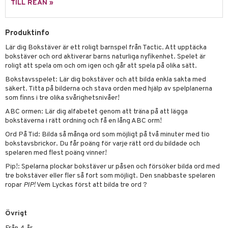
TILL REAN »
 Patrol
tson & Findus
Produktinfo
Lär dig Bokstäver är ett roligt barnspel från Tactic. Att upptäcka
pi Långstrump
bokstäver och ord aktiverar barns naturliga nyfikenhet. Spelet är
kemon
roligt att spela om och om igen och går att spela på olika sätt.
Bokstavsspelet: Lär dig bokstäver och att bilda enkla sakta med
amashjältarna
säkert. Titta på bilderna och stava orden med hjälp av spelplanerna
som finns i tre olika svårighetsnivåer!
ållan
ABC ormen: Lär dig alfabetet genom att träna på att lägga
derman
bokstäverna i rätt ordning och få en lång ABC orm!
Ord På Tid: Bilda så många ord som möjligt på två minuter med tio
er Mario
bokstavsbrickor. Du får poäng för varje rätt ord du bildade och
spelaren med flest poäng vinner!
Pip!: Spelarna plockar bokstäver ur påsen och försöker bilda ord med
tre bokstäver eller fler så fort som möjligt. Den snabbaste spelaren
ropar
PIP!
Vem Lyckas först att bilda tre ord ?
Övrigt