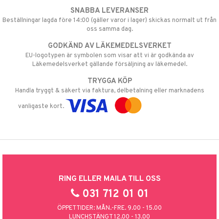
SNABBA LEVERANSER
Beställningar lagda före 14:00 (gäller varor i lager) skickas normalt ut från
oss samma dag.
GODKÄND AV LÄKEMEDELSVERKET
EU-logotypen är symbolen som visar att vi är godkända av
Läkemedelsverket gällande försäljning av läkemedel.
TRYGGA KÖP
Handla tryggt & säkert via faktura, delbetalning eller marknadens
vanligaste kort.
RING ELLER MAILA TILL OSS
031 712 01 01
ÖPPETTIDER: MÅN.-FRE. 9.00 - 15.00
LUNCHSTÄNGT 12.00 - 13.00