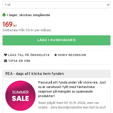
tyrt
gtoys
s
O Classic
saker
ens Barn
I lager, skickas omgående
ney
O Creator
o
uslek
169
ållan
ney Prinsessor
GO Disney
kr
badabado
andlek
Delbetala från 55 kr per månad.
ffi Love
l
O Disney Princess
ki
mhus-leksaker
LÄGG I KUNDVAGNEN
zen
GO DUPLO
mhus-spel
ta Gris
O Friends
LÄGG TILL PÅ ÖNSKELISTA
SKRIV RECENSION
ry Potter
O Minecraft
TIPSA EN VÄN
lo Kitty
GO Ninjago
REA - dags att klicka hem fynden
.L.
GO Speed Champions
Passa på att fynda under vår stora rea. Just
mma Mu
GO Spidey
nu är varuhuset fyllt med fantastiska
reapriser på mängder av spännande
le
O Super Heroes
produkter!
min
ic
Rean pågår fram till 31/8-2026, men var
snabb - dina favoritprodukter kan fort ta slut!
Little Pony