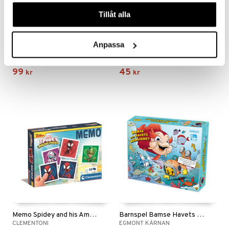
våra cookies vid fortsatt användande av vår webbplats.
Tillåt alla
Lusen-Spel
Kortspel: Svarte Petter Se
Anpassa
AMO TOYS
EGMONT KÄRNAN
99
45
kr
kr
Memo Spidey and his Amazing Friends
Barnspel Bamse Havets Hemlighet
CLEMENTONI
EGMONT KÄRNAN