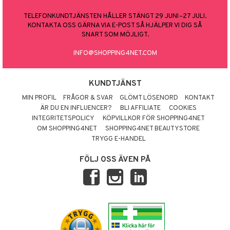
TELEFONKUNDTJÄNSTEN HÅLLER STÄNGT 29 JUNI–27 JULI.
KONTAKTA OSS GÄRNA VIA E-POST SÅ HJÄLPER VI DIG SÅ
SNART SOM MÖJLIGT.
INFO@SHOPPING4NET.COM
KUNDTJÄNST
MIN PROFIL
FRÅGOR & SVAR
GLÖMT LÖSENORD
KONTAKT
ÄR DU EN INFLUENCER?
BLI AFFILIATE
COOKIES
INTEGRITETSPOLICY
KÖPVILLKOR FÖR SHOPPING4NET
OM SHOPPING4NET
SHOPPING4NET BEAUTYSTORE
TRYGG E-HANDEL
FÖLJ OSS ÄVEN PÅ