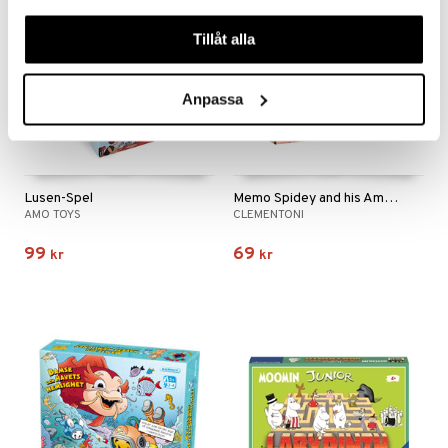
våra cookies vid fortsatt användande av vår webbplats.
Tillåt alla
Anpassa
Lusen-Spel
Memo Spidey and his Amazing Friends
AMO TOYS
CLEMENTONI
99
69
kr
kr