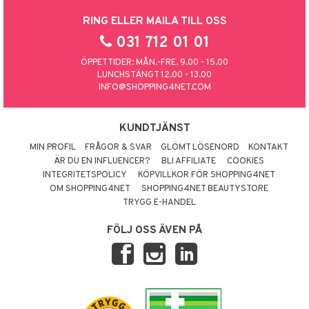
RING ELLER MAILA TILL OSS
031 712 01 01
ÖPPETTIDER: MÅN.-FRE. 9.00 - 15.00
LUNCHSTÄNGT 12.00 - 13.00
INFO@SHOPPING4NET.COM
KUNDTJÄNST
MIN PROFIL
FRÅGOR & SVAR
GLÖMT LÖSENORD
KONTAKT
ÄR DU EN INFLUENCER?
BLI AFFILIATE
COOKIES
INTEGRITETSPOLICY
KÖPVILLKOR FÖR SHOPPING4NET
OM SHOPPING4NET
SHOPPING4NET BEAUTYSTORE
TRYGG E-HANDEL
FÖLJ OSS ÄVEN PÅ