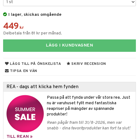
tyrt
gtoys
s
O Classic
saker
I lager, skickas omgående
ens Barn
ney
O Creator
o
uslek
449
kr
ållan
ney Prinsessor
GO Disney
badabado
andlek
Delbetala från 81 kr per månad.
ffi Love
l
O Disney Princess
ki
mhus-leksaker
LÄGG I KUNDVAGNEN
zen
GO DUPLO
mhus-spel
ta Gris
O Friends
LÄGG TILL PÅ ÖNSKELISTA
SKRIV RECENSION
TIPSA EN VÄN
ry Potter
O Minecraft
lo Kitty
GO Ninjago
REA - dags att klicka hem fynden
.L.
GO Speed Champions
Passa på att fynda under vår stora rea. Just
nu är varuhuset fyllt med fantastiska
mma Mu
GO Spidey
reapriser på mängder av spännande
produkter!
le
O Super Heroes
Rean pågår fram till 31/8-2026, men var
min
ic
snabb - dina favoritprodukter kan fort ta slut!
Little Pony
TILL REAN »