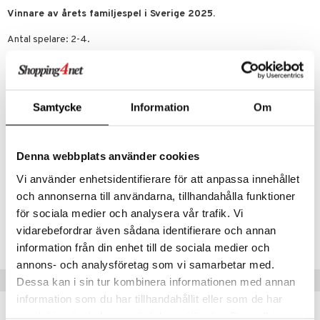
Vinnare av årets familjespel i Sverige 2025.
Antal spelare: 2-4.
Övrigt
10 år+
Samtycke
Information
Om
Denna webbplats använder cookies
Vi använder enhetsidentifierare för att anpassa innehållet
Artikelnr
och annonserna till användarna, tillhandahålla funktioner
TAD11-1-XX
för sociala medier och analysera vår trafik. Vi
vidarebefordrar även sådana identifierare och annan
Lägsta pris senaste 30 dagarna: 449 kr
information från din enhet till de sociala medier och
annons- och analysföretag som vi samarbetar med.
Populära produkter
Dessa kan i sin tur kombinera informationen med annan
information som du har tillhandahållit eller som de har
samlat in när du har använt deras tjänster. Du godkänner