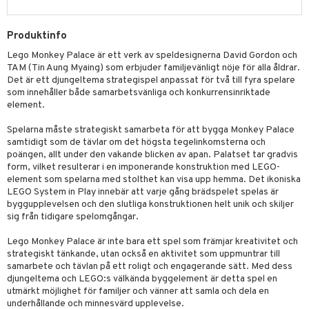
 Patrol
Produktinfo
tson & Findus
Lego Monkey Palace är ett verk av speldesignerna David Gordon och
pi Långstrump
TAM (Tin Aung Myaing) som erbjuder familjevänligt nöje för alla åldrar.
Det är ett djungeltema strategispel anpassat för två till fyra spelare
kemon
som innehåller både samarbetsvänliga och konkurrensinriktade
element.
amashjältarna
Spelarna måste strategiskt samarbeta för att bygga Monkey Palace
ållan
samtidigt som de tävlar om det högsta tegelinkomsterna och
poängen, allt under den vakande blicken av apan. Palatset tar gradvis
derman
form, vilket resulterar i en imponerande konstruktion med LEGO-
element som spelarna med stolthet kan visa upp hemma. Det ikoniska
er Mario
LEGO System in Play innebär att varje gång brädspelet spelas är
byggupplevelsen och den slutliga konstruktionen helt unik och skiljer
sig från tidigare spelomgångar.
Lego Monkey Palace är inte bara ett spel som främjar kreativitet och
strategiskt tänkande, utan också en aktivitet som uppmuntrar till
samarbete och tävlan på ett roligt och engagerande sätt. Med dess
djungeltema och LEGO:s välkända byggelement är detta spel en
utmärkt möjlighet för familjer och vänner att samla och dela en
underhållande och minnesvärd upplevelse.