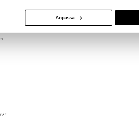
krockar du tillbaka den spelaren till sin parkering
runt alla dina bilar till stjärnan. När spelet är slut kan
en ska fortsätta.
Anpassa
cm
9 kr