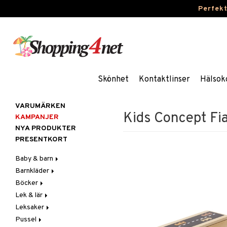
Perfek
Skönhet
Kontaktlinser
Hälsok
VARUMÄRKEN
Kids Concept Fi
KAMPANJER
NYA PRODUKTER
PRESENTKORT
Baby & barn
Barnkläder
Accessoarer
Böcker
Aktivitet
Accessoarer
För håret
Lek & lär
Äta
Badkläder & UV-kläder
Dagböcker
Hattar & Mössor
Babygym
Kepsar & Solhattar
Leksaker
Badrockar & Handdukar
Klänningar
Läs & Lär
Experiment
Övrigt
Babysitters
Barnservis
Pussel
Barnvagnstillbehör
Nederdelar
Målarböcker
Inlärningsspel
Adventskalendrar
Plånböcker
Bit & Skallra
Haklappar