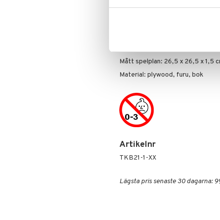
på samma ruta som någon annan så 
igen. Spelet går ut på att du ska få 
lådan användas som garage om lek
Övrigt
Ålder: 3 år+
Mått spelplan: 26,5 x 26,5 x 1,5 
Material: plywood, furu, bok
Artikelnr
TKB21-1-XX
Lägsta pris senaste 30 dagarna: 9