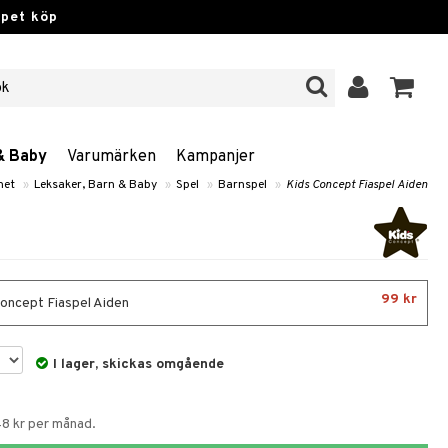
ppet köp
& Baby
Varumärken
Kampanjer
net
»
Leksaker, Barn & Baby
»
Spel
»
Barnspel
»
Kids Concept Fiaspel Aiden
99 kr
oncept Fiaspel Aiden
I lager, skickas omgående
48 kr per månad.