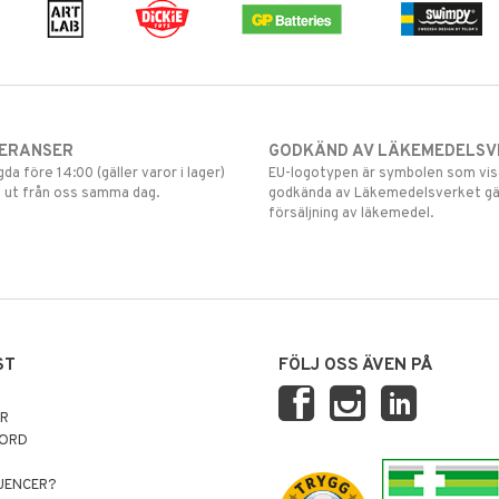
VERANSER
GODKÄND AV LÄKEMEDELSV
gda före 14:00 (gäller varor i lager)
EU-logotypen är symbolen som visar
 ut från oss samma dag.
godkända av Läkemedelsverket gä
försäljning av läkemedel.
ST
FÖLJ OSS ÄVEN PÅ
AR
NORD
LUENCER?