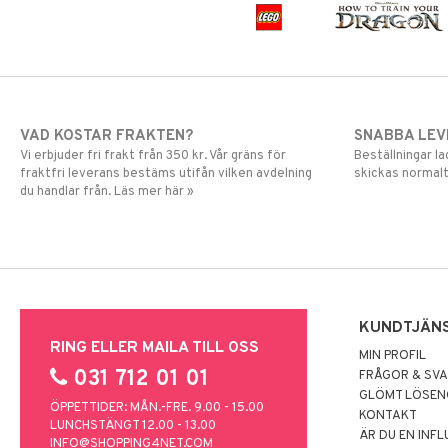
VAD KOSTAR FRAKTEN?
SNABBA LE
Vi erbjuder fri frakt från 350 kr. Vår gräns för
Beställningar la
fraktfri leverans bestäms utifån vilken avdelning
skickas normalt
du handlar från. Läs mer här »
KUNDTJÄN
RING ELLER MAILA TILL OSS
MIN PROFIL
031 712 01 01
FRÅGOR & SV
GLÖMT LÖSE
ÖPPETTIDER: MÅN.-FRE. 9.00 - 15.00
KONTAKT
LUNCHSTÄNGT 12.00 - 13.00
ÄR DU EN INF
INFO@SHOPPING4NET.COM