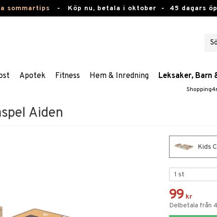
ta sommartips
-
Köp nu, betala i oktober -
45 dagars ö
ost
Apotek
Fitness
Hem & Inredning
Leksaker, Barn 
Shopping4
aspel Aiden
Kids C
99
kr
Delbetala från 