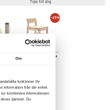
Tips till dig
-25%
Plockepinn
Kids Concept Stol Saga
Om
Blonde
KIDS CONCEPT
449
(
ord.
599
kr
)
kr
andahålla funktioner för
n information från din enhet
 tur kombinera informationen
 deras tjänster. Du