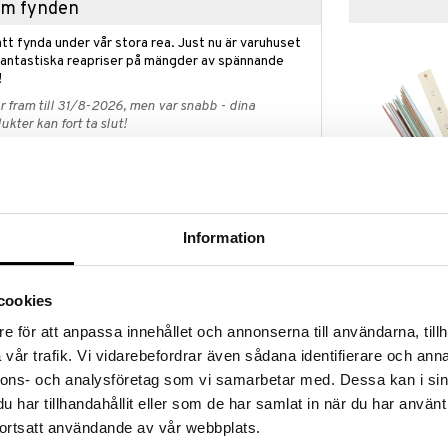
hem fynden
tt fynda under vår stora rea. Just nu är varuhuset
fantastiska reapriser på mängder av spännande
!
 fram till 31/8-2026, men var snabb - dina
ukter kan fort ta slut!
N »
Kids Concept 
ap? I vår Outlet hittar du massor av produkter till
Information
ynda medan dina favoritprodukter fortfarande finns
KIDS CONCEPT
39
et räcker!
kr
cookies
e för att anpassa innehållet och annonserna till användarna, tillh
vår trafik. Vi vidarebefordrar även sådana identifierare och anna
nnons- och analysföretag som vi samarbetar med. Dessa kan i sin
klassiskt nytt fiaspel i en ny tappning för
m små bilar i fyra olika färger och två tärningar i trä
har tillhandahållit eller som de har samlat in när du har använt
nceptet. Kasta tärningen och håll tummarna för att
ortsatt användande av vår webbplats.
det du som får köra iväg någon av dina bilar. Hamnar du