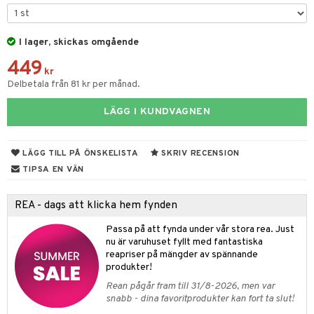
tyrt
gtoys
s
O Classic
saker
ens Barn
I lager, skickas omgående
ney
O Creator
o
uslek
449
ållan
ney Prinsessor
GO Disney
kr
badabado
andlek
Delbetala från 81 kr per månad.
ffi Love
l
O Disney Princess
ki
mhus-leksaker
LÄGG I KUNDVAGNEN
zen
GO DUPLO
mhus-spel
ta Gris
O Friends
LÄGG TILL PÅ ÖNSKELISTA
SKRIV RECENSION
ry Potter
O Minecraft
TIPSA EN VÄN
lo Kitty
GO Ninjago
REA - dags att klicka hem fynden
.L.
GO Speed Champions
Passa på att fynda under vår stora rea. Just
mma Mu
GO Spidey
nu är varuhuset fyllt med fantastiska
reapriser på mängder av spännande
le
O Super Heroes
produkter!
min
ic
Rean pågår fram till 31/8-2026, men var
snabb - dina favoritprodukter kan fort ta slut!
Little Pony