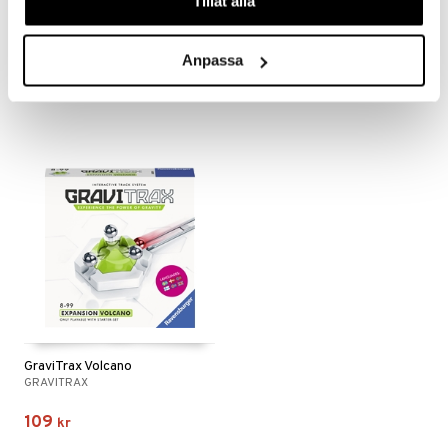
Tillåt alla
GraviTrax Starter-Set
GraviTrax TipTube
GRAVITRAX
GRAVITRAX
Anpassa
579
59
kr
kr
GraviTrax Volcano
GRAVITRAX
109
kr