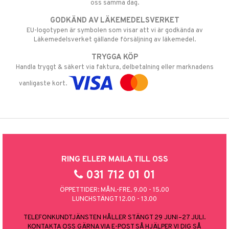
oss samma dag.
GODKÄND AV LÄKEMEDELSVERKET
EU-logotypen är symbolen som visar att vi är godkända av
Läkemedelsverket gällande försäljning av läkemedel.
TRYGGA KÖP
Handla tryggt & säkert via faktura, delbetalning eller marknadens
vanligaste kort.
RING ELLER MAILA TILL OSS
031 712 01 01
ÖPPETTIDER: MÅN.-FRE. 9.00 - 15.00
LUNCHSTÄNGT 12.00 - 13.00
TELEFONKUNDTJÄNSTEN HÅLLER STÄNGT 29 JUNI–27 JULI.
KONTAKTA OSS GÄRNA VIA E-POST SÅ HJÄLPER VI DIG SÅ