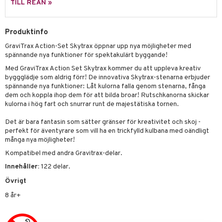
TILL REAN »
 Patrol
tson & Findus
Produktinfo
GraviTrax Action-Set Skytrax öppnar upp nya möjligheter med
pi Långstrump
spännande nya funktioner för spektakulärt byggande!
kemon
Med GraviTrax Action Set Skytrax kommer du att uppleva kreativ
byggglädje som aldrig förr! De innovativa Skytrax-stenarna erbjuder
amashjältarna
spännande nya funktioner: Låt kulorna falla genom stenarna, fånga
dem och koppla ihop dem för att bilda broar! Rutschkanorna skickar
ållan
kulorna i hög fart och snurrar runt de majestätiska tornen.
derman
Det är bara fantasin som sätter gränser för kreativitet och skoj -
perfekt för äventyrare som vill ha en trickfylld kulbana med oändligt
er Mario
många nya möjligheter!
Kompatibel med andra Gravitrax-delar.
Innehåller:
122 delar.
Övrigt
8 år+