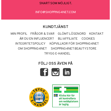
SNART SOM MÖJLIGT.
INFO@SHOPPING4NET.COM
KUNDTJÄNST
MIN PROFIL
FRÅGOR & SVAR
GLÖMT LÖSENORD
KONTAKT
ÄR DU EN INFLUENCER?
BLI AFFILIATE
COOKIES
INTEGRITETSPOLICY
KÖPVILLKOR FÖR SHOPPING4NET
OM SHOPPING4NET
SHOPPING4NET BEAUTYSTORE
TRYGG E-HANDEL
FÖLJ OSS ÄVEN PÅ