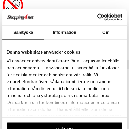
Artikelnr
Samtycke
Information
Om
TRN06-1-XX
Lägsta pris senaste 30 dagarna: 449 kr
Denna webbplats använder cookies
Vi använder enhetsidentifierare för att anpassa innehållet
Tips till dig
och annonserna till användarna, tillhandahålla funktioner
för sociala medier och analysera vår trafik. Vi
vidarebefordrar även sådana identifierare och annan
information från din enhet till de sociala medier och
annons- och analysföretag som vi samarbetar med.
Dessa kan i sin tur kombinera informationen med annan
information som du har tillhandahållit eller som de har
samlat in när du har använt deras tjänster. Du godkänner
våra cookies vid fortsatt användande av vår webbplats.