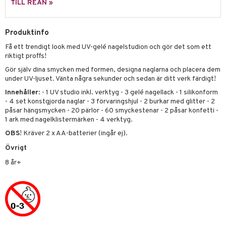
TILL REAN »
 Patrol
tson & Findus
Produktinfo
Få ett trendigt look med UV-gelé nagelstudion och gör det som ett
pi Långstrump
riktigt proffs!
kemon
Gör själv dina smycken med formen, designa naglarna och placera dem
under UV-ljuset. Vänta några sekunder och sedan är ditt verk färdigt!
amashjältarna
Innehåller
: - 1 UV studio inkl. verktyg - 3 gelé nagellack - 1 silikonform
ållan
- 4 set konstgjorda naglar - 3 förvaringshjul - 2 burkar med glitter - 2
påsar hängsmycken - 20 pärlor - 60 smyckestenar - 2 påsar konfetti -
derman
1 ark med nagelklistermärken - 4 verktyg.
OBS
! Kräver 2 x AA-batterier (ingår ej).
er Mario
Övrigt
8 år+