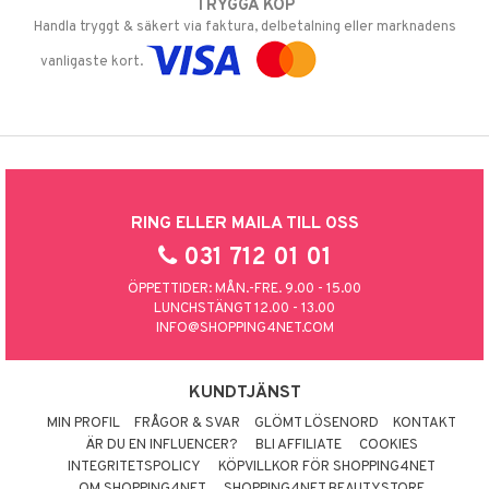
TRYGGA KÖP
Handla tryggt & säkert via faktura, delbetalning eller marknadens
vanligaste kort.
RING ELLER MAILA TILL OSS
031 712 01 01
ÖPPETTIDER: MÅN.-FRE. 9.00 - 15.00
LUNCHSTÄNGT 12.00 - 13.00
INFO@SHOPPING4NET.COM
KUNDTJÄNST
MIN PROFIL
FRÅGOR & SVAR
GLÖMT LÖSENORD
KONTAKT
ÄR DU EN INFLUENCER?
BLI AFFILIATE
COOKIES
INTEGRITETSPOLICY
KÖPVILLKOR FÖR SHOPPING4NET
OM SHOPPING4NET
SHOPPING4NET BEAUTYSTORE