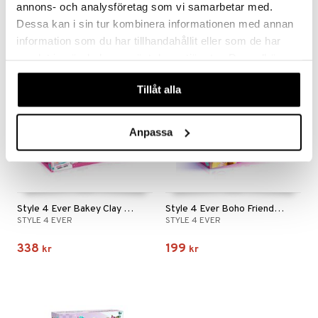
annons- och analysföretag som vi samarbetar med.
39
379
kr
kr
Dessa kan i sin tur kombinera informationen med annan
information som du har tillhandahållit eller som de har
samlat in när du har använt deras tjänster. Du godkänner
våra cookies vid fortsatt användande av vår webbplats.
Tillåt alla
Anpassa
Style 4 Ever Bakey Clay Jewels Maker
Style 4 Ever Boho Friendship Bracelets Set
STYLE 4 EVER
STYLE 4 EVER
338
199
kr
kr