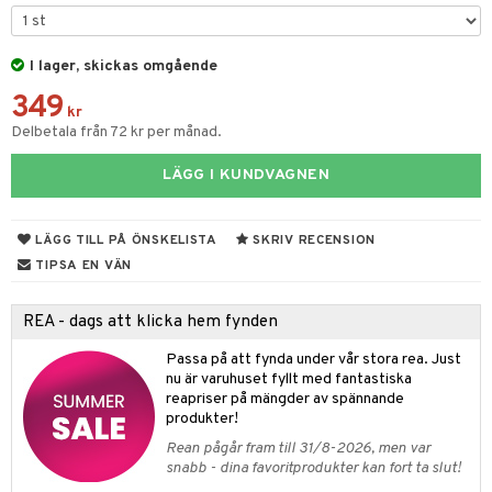
tyrt
elningen
gtoys
s
O Classic
saker
tik
ens Barn
I lager, skickas omgående
ney
O Creator
o
uslek
349
ållan
ney Prinsessor
GO Disney
kr
badabado
andlek
Delbetala från 72 kr per månad.
ffi Love
l
O Disney Princess
ki
mhus-leksaker
LÄGG I KUNDVAGNEN
zen
GO DUPLO
mhus-spel
ta Gris
O Friends
LÄGG TILL PÅ ÖNSKELISTA
SKRIV RECENSION
ry Potter
O Minecraft
TIPSA EN VÄN
lo Kitty
GO Ninjago
REA - dags att klicka hem fynden
.L.
GO Speed Champions
Passa på att fynda under vår stora rea. Just
mma Mu
GO Spidey
nu är varuhuset fyllt med fantastiska
reapriser på mängder av spännande
le
O Super Heroes
produkter!
min
ic
Rean pågår fram till 31/8-2026, men var
snabb - dina favoritprodukter kan fort ta slut!
Little Pony