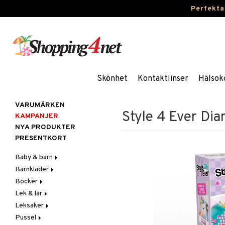
Perfekta
Skönhet
Kontaktlinser
Hälsok
VARUMÄRKEN
Style 4 Ever Di
KAMPANJER
NYA PRODUKTER
PRESENTKORT
Baby & barn
Barnkläder
Accessoarer
Böcker
Aktivitet
Accessoarer
För håret
Lek & lär
Äta
Badkläder & UV-kläder
Dagböcker
Hattar & Mössor
Babygym
Kepsar & Solhattar
Leksaker
Badrockar & Handdukar
Klänningar
Läs & Lär
Experiment
Övrigt
Babysitters
Barnservis
Pussel
Barnvagnstillbehör
Nederdelar
Målarböcker
Inlärningsspel
Adventskalendrar
Plånböcker
Bit & Skallra
Haklappar