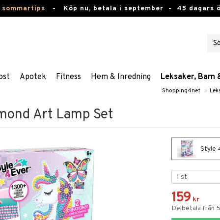
 sommartips
-
Köp nu, betala i september -
45 dagars 
ost
Apotek
Fitness
Hem & Inredning
Leksaker, Barn 
Shopping4net
»
Lek
amond Art Lamp Set
Style 
159
kr
Delbetala från 