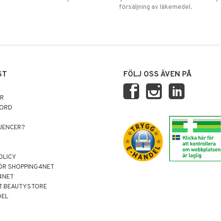
försäljning av läkemedel.
ST
FÖLJ OSS ÄVEN PÅ
AR
NORD
LUENCER?
OLICY
ÖR SHOPPING4NET
4NET
T BEAUTYSTORE
DEL