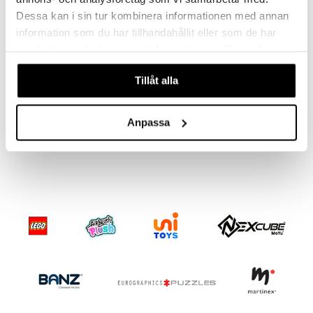
Dessa kan i sin tur kombinera informationen med annan
information som du har tillhandahållit eller som de har
samlat in när du har använt deras tjänster. Du godkänner
våra cookies vid fortsatt användande av vår webbplats.
Tillåt alla
Squish Squish Squishy Kit DIY Lila/Blå
Squish Squish Squishy Kit DIY Lila/Rosa
AMO TOYS
AMO TOYS
Anpassa
99
99
kr
kr