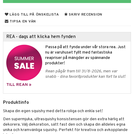
tyrt
elningen
gtoys
s
O Classic
saker
LÄGG TILL PÅ ÖNSKELISTA
SKRIV RECENSION
tik
ens Barn
ney
O Creator
o
uslek
TIPSA EN VÄN
ållan
ney Prinsessor
GO Disney
badabado
andlek
REA - dags att klicka hem fynden
ffi Love
l
O Disney Princess
ki
mhus-leksaker
Passa på att fynda under vår stora rea. Just
zen
GO DUPLO
mhus-spel
nu är varuhuset fyllt med fantastiska
reapriser på mängder av spännande
ta Gris
O Friends
produkter!
ry Potter
O Minecraft
Rean pågår fram till 31/8-2026, men var
snabb - dina favoritprodukter kan fort ta slut!
lo Kitty
GO Ninjago
TILL REAN »
.L.
GO Speed Champions
mma Mu
GO Spidey
Produktinfo
le
Skapa din egen squishy med detta roliga och enkla set!
O Super Heroes
Den supermjuka, ultrasquishy konsistensen gör den extra härlig att
min
ic
dekorera. Välj dekoration, sätt fast den och skapa din alldeles egna
unika och kramvänliga squishy. Perfekt för kreativa och avkopplande
Little Pony