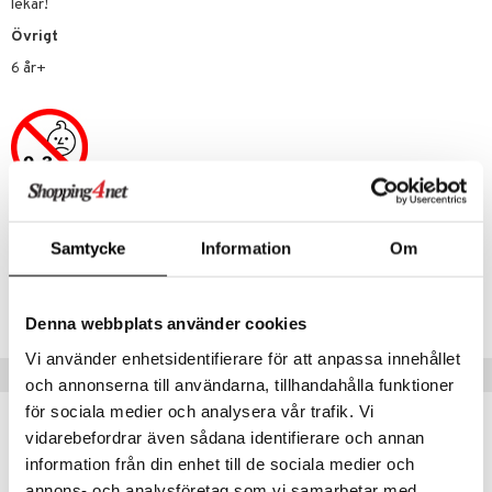
lekar!
 Patrol
Övrigt
tson & Findus
6 år+
pi Långstrump
kemon
amashjältarna
ållan
Artikelnr
Samtycke
Information
Om
derman
TAS66-1-XX
er Mario
Lägsta pris senaste 30 dagarna: 99 kr
Denna webbplats använder cookies
Vi använder enhetsidentifierare för att anpassa innehållet
Tips till dig
och annonserna till användarna, tillhandahålla funktioner
för sociala medier och analysera vår trafik. Vi
vidarebefordrar även sådana identifierare och annan
information från din enhet till de sociala medier och
annons- och analysföretag som vi samarbetar med.