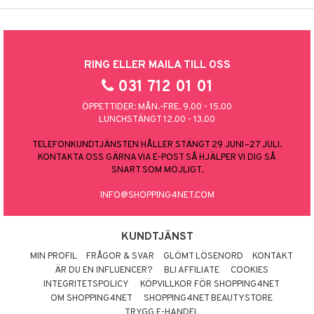
RING ELLER MAILA TILL OSS
031 712 01 01
ÖPPETTIDER: MÅN.-FRE. 9.00 - 15.00
LUNCHSTÄNGT 12.00 - 13.00
TELEFONKUNDTJÄNSTEN HÅLLER STÄNGT 29 JUNI–27 JULI.
KONTAKTA OSS GÄRNA VIA E-POST SÅ HJÄLPER VI DIG SÅ
SNART SOM MÖJLIGT.
INFO@SHOPPING4NET.COM
KUNDTJÄNST
MIN PROFIL
FRÅGOR & SVAR
GLÖMT LÖSENORD
KONTAKT
ÄR DU EN INFLUENCER?
BLI AFFILIATE
COOKIES
INTEGRITETSPOLICY
KÖPVILLKOR FÖR SHOPPING4NET
OM SHOPPING4NET
SHOPPING4NET BEAUTYSTORE
TRYGG E-HANDEL