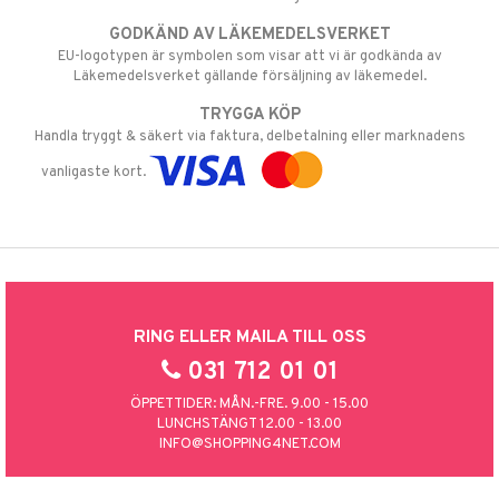
GODKÄND AV LÄKEMEDELSVERKET
EU-logotypen är symbolen som visar att vi är godkända av
Läkemedelsverket gällande försäljning av läkemedel.
TRYGGA KÖP
Handla tryggt & säkert via faktura, delbetalning eller marknadens
vanligaste kort.
RING ELLER MAILA TILL OSS
031 712 01 01
ÖPPETTIDER: MÅN.-FRE. 9.00 - 15.00
LUNCHSTÄNGT 12.00 - 13.00
INFO@SHOPPING4NET.COM