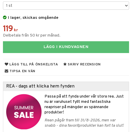
tyrt
elningen
gtoys
s
O Classic
saker
tik
ens Barn
I lager, skickas omgående
ney
O Creator
o
uslek
119
ållan
ney Prinsessor
GO Disney
kr
badabado
andlek
Delbetala från 50 kr per månad.
ffi Love
l
O Disney Princess
ki
mhus-leksaker
LÄGG I KUNDVAGNEN
zen
GO DUPLO
mhus-spel
ta Gris
O Friends
LÄGG TILL PÅ ÖNSKELISTA
SKRIV RECENSION
ry Potter
O Minecraft
TIPSA EN VÄN
lo Kitty
GO Ninjago
REA - dags att klicka hem fynden
.L.
GO Speed Champions
Passa på att fynda under vår stora rea. Just
mma Mu
GO Spidey
nu är varuhuset fyllt med fantastiska
reapriser på mängder av spännande
le
O Super Heroes
produkter!
min
ic
Rean pågår fram till 31/8-2026, men var
snabb - dina favoritprodukter kan fort ta slut!
Little Pony