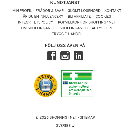
KUNDTJÄNST
MIN PROFIL
FRÅGOR & SVAR
GLÖMT LÖSENORD
KONTAKT
ÄR DU EN INFLUENCER?
BLI AFFILIATE
COOKIES
INTEGRITETSPOLICY
KÖPVILLKOR FÖR SHOPPING4NET
OM SHOPPING4NET
SHOPPING4NET BEAUTYSTORE
TRYGG E-HANDEL
FÖLJ OSS ÄVEN PÅ
© 2026 SHOPPING4NET
•
SITEMAP
SVERIGE