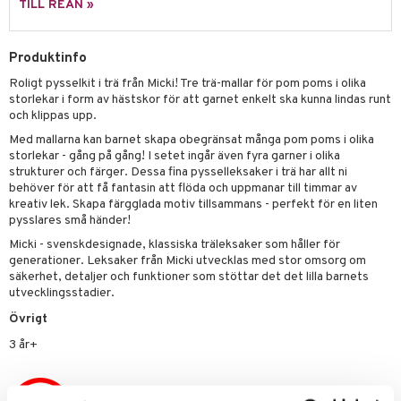
TILL REAN »
 Patrol
tson & Findus
Produktinfo
Roligt pysselkit i trä från Micki! Tre trä-mallar för pom poms i olika
pi Långstrump
storlekar i form av hästskor för att garnet enkelt ska kunna lindas runt
kemon
och klippas upp.
Med mallarna kan barnet skapa obegränsat många pom poms i olika
amashjältarna
storlekar - gång på gång! I setet ingår även fyra garner i olika
strukturer och färger. Dessa fina pysselleksaker i trä har allt ni
ållan
behöver för att få fantasin att flöda och uppmanar till timmar av
kreativ lek. Skapa färgglada motiv tillsammans - perfekt för en liten
derman
pysslares små händer!
er Mario
Micki - svenskdesignade, klassiska träleksaker som håller för
generationer. Leksaker från Micki utvecklas med stor omsorg om
säkerhet, detaljer och funktioner som stöttar det det lilla barnets
utvecklingsstadier.
Övrigt
3 år+