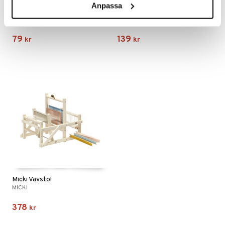
Anpassa
Micki Garnset
Micki Vävram
MICKI
MICKI
79
139
kr
kr
Micki Vävstol
MICKI
378
kr