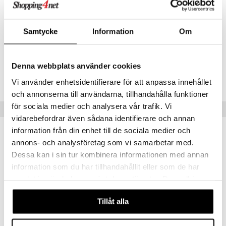
Samtycke
Information
Om
Artikelnr
TMC70-1-XX
Denna webbplats använder cookies
Lägsta pris senaste 30 dagarna: 119 kr
Vi använder enhetsidentifierare för att anpassa innehållet
och annonserna till användarna, tillhandahålla funktioner
för sociala medier och analysera vår trafik. Vi
Tips till dig
vidarebefordrar även sådana identifierare och annan
information från din enhet till de sociala medier och
annons- och analysföretag som vi samarbetar med.
Dessa kan i sin tur kombinera informationen med annan
information som du har tillhandahållit eller som de har
samlat in när du har använt deras tjänster. Du godkänner
våra cookies vid fortsatt användande av vår webbplats.
Tillåt alla