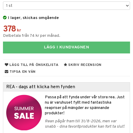
tyrt
gtoys
s
O Classic
saker
ens Barn
I lager, skickas omgående
ney
O Creator
o
378
ållan
ney Prinsessor
GO Disney
kr
badabado
Delbetala från 74 kr per månad.
ffi Love
l
O Disney Princess
ki
LÄGG I KUNDVAGNEN
zen
GO DUPLO
uslek
ta Gris
O Friends
andlek
LÄGG TILL PÅ ÖNSKELISTA
SKRIV RECENSION
ry Potter
O Minecraft
mhus-leksaker
TIPSA EN VÄN
tar
lo Kitty
GO Ninjago
mhus-spel
tar
REA - dags att klicka hem fynden
.L.
GO Speed Champions
0 bitar
el
Passa på att fynda under vår stora rea. Just
änst
mma Mu
GO Spidey
nu är varuhuset fyllt med fantastiska
sel
aterial
spel
reapriser på mängder av spännande
 & svar
le
O Super Heroes
produkter!
ssel
set
psspel
produkt
min
ic
Rean pågår fram till 31/8-2026, men var
illbehör
Måla
snabb - dina favoritprodukter kan fort ta slut!
elningen
Little Pony