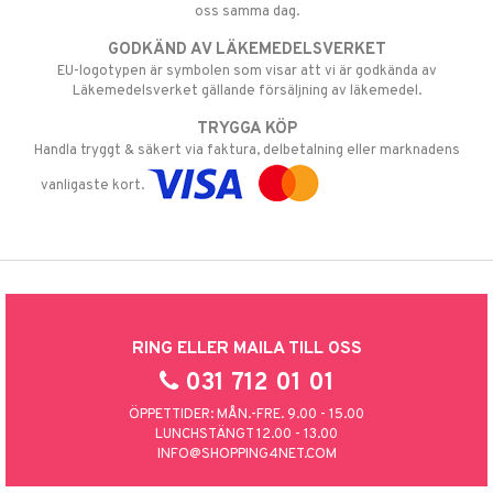
oss samma dag.
GODKÄND AV LÄKEMEDELSVERKET
EU-logotypen är symbolen som visar att vi är godkända av
Läkemedelsverket gällande försäljning av läkemedel.
TRYGGA KÖP
Handla tryggt & säkert via faktura, delbetalning eller marknadens
vanligaste kort.
RING ELLER MAILA TILL OSS
031 712 01 01
ÖPPETTIDER: MÅN.-FRE. 9.00 - 15.00
LUNCHSTÄNGT 12.00 - 13.00
INFO@SHOPPING4NET.COM