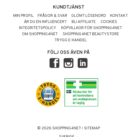
KUNDTJÄNST
MIN PROFIL
FRÅGOR & SVAR
GLÖMT LÖSENORD
KONTAKT
ÄR DU EN INFLUENCER?
BLI AFFILIATE
COOKIES
INTEGRITETSPOLICY
KÖPVILLKOR FÖR SHOPPING4NET
OM SHOPPING4NET
SHOPPING4NET BEAUTYSTORE
TRYGG E-HANDEL
FÖLJ OSS ÄVEN PÅ
© 2026 SHOPPING4NET
•
SITEMAP
SVERIGE