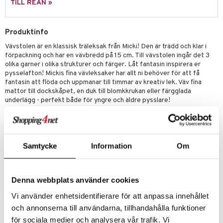
TILL REAN »
erial
tik
 Patrol
s
tson & Findus
Produktinfo
Vävstolen är en klassisk träleksak från Micki! Den är trädd och klar i
pi Långstrump
förpackning och har en vävbredd på 15 cm. Till vävstolen ingår det 3
kemon
olika garner i olika strukturer och färger. Låt fantasin inspirera er
pysselafton! Mickis fina vävleksaker har allt ni behöver för att få
amashjältarna
fantasin att flöda och uppmanar till timmar av kreativ lek. Väv fina
mattor till dockskåpet, en duk till blomkkrukan eller färgglada
ållan
underlägg - perfekt både för yngre och äldre pysslare!
Mått: 54,5 x 8,5 x 29,5 cm.
derman
Övrigt
er Mario
3 år+
Samtycke
Information
Om
Denna webbplats använder cookies
Vi använder enhetsidentifierare för att anpassa innehållet
och annonserna till användarna, tillhandahålla funktioner
Artikelnr
för sociala medier och analysera vår trafik. Vi