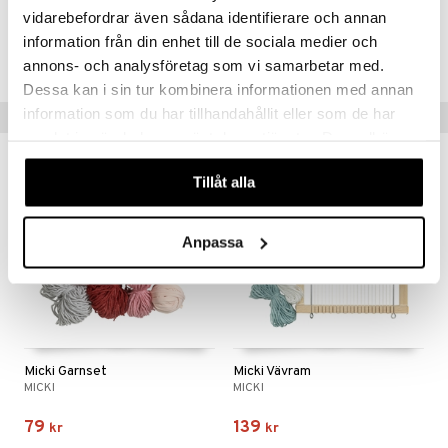
TMC32-1-XX
vidarebefordrar även sådana identifierare och annan
information från din enhet till de sociala medier och
Lägsta pris senaste 30 dagarna: 378 kr
annons- och analysföretag som vi samarbetar med.
Dessa kan i sin tur kombinera informationen med annan
information som du har tillhandahållit eller som de har
Tips till dig
samlat in när du har använt deras tjänster. Du godkänner
våra cookies vid fortsatt användande av vår webbplats.
Tillåt alla
Anpassa
Micki Garnset
Micki Vävram
MICKI
MICKI
79
139
kr
kr