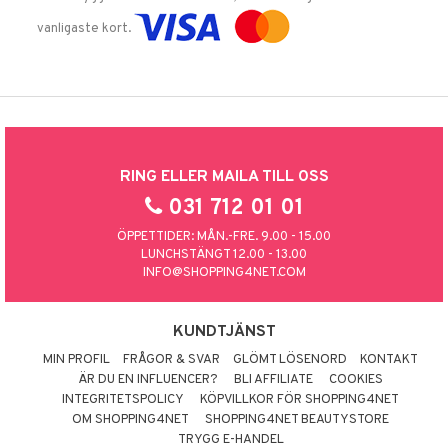
vanligaste kort.
RING ELLER MAILA TILL OSS
031 712 01 01
ÖPPETTIDER: MÅN.-FRE. 9.00 - 15.00
LUNCHSTÄNGT 12.00 - 13.00
INFO@SHOPPING4NET.COM
KUNDTJÄNST
MIN PROFIL
FRÅGOR & SVAR
GLÖMT LÖSENORD
KONTAKT
ÄR DU EN INFLUENCER?
BLI AFFILIATE
COOKIES
INTEGRITETSPOLICY
KÖPVILLKOR FÖR SHOPPING4NET
OM SHOPPING4NET
SHOPPING4NET BEAUTYSTORE
TRYGG E-HANDEL