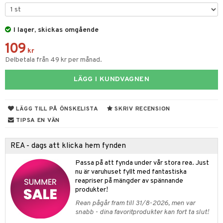
tyrt
s
gtoys
s
O Classic
saker
ens Barn
I lager, skickas omgående
ney
O Creator
o
uslek
109
ållan
ney Prinsessor
GO Disney
kr
badabado
andlek
Delbetala från 49 kr per månad.
ffi Love
l
O Disney Princess
ki
mhus-leksaker
LÄGG I KUNDVAGNEN
zen
GO DUPLO
mhus-spel
ta Gris
O Friends
LÄGG TILL PÅ ÖNSKELISTA
SKRIV RECENSION
ry Potter
O Minecraft
TIPSA EN VÄN
lo Kitty
GO Ninjago
REA - dags att klicka hem fynden
.L.
GO Speed Champions
Passa på att fynda under vår stora rea. Just
mma Mu
GO Spidey
nu är varuhuset fyllt med fantastiska
reapriser på mängder av spännande
le
O Super Heroes
produkter!
min
ic
Rean pågår fram till 31/8-2026, men var
snabb - dina favoritprodukter kan fort ta slut!
Little Pony