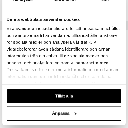
Lägsta pris senaste 30 dagarna: 109 kr
Denna webbplats använder cookies
Tips till dig
Vi använder enhetsidentifierare för att anpassa innehållet
och annonserna till användarna, tillhandahålla funktioner
för sociala medier och analysera vår trafik. Vi
vidarebefordrar även sådana identifierare och annan
information från din enhet till de sociala medier och
annons- och analysföretag som vi samarbetar med.
Dessa kan i sin tur kombinera informationen med annan
information som du har tillhandahållit eller som de har
samlat in när du har använt deras tjänster. Du godkänner
våra cookies vid fortsatt användande av vår webbplats.
Tillåt alla
Pussel 500 Bitar Streets of Pisa
Ravensburger Pusselfix
RAVENSBURGER
RAVENSBURGER
Anpassa
119
89
kr
kr