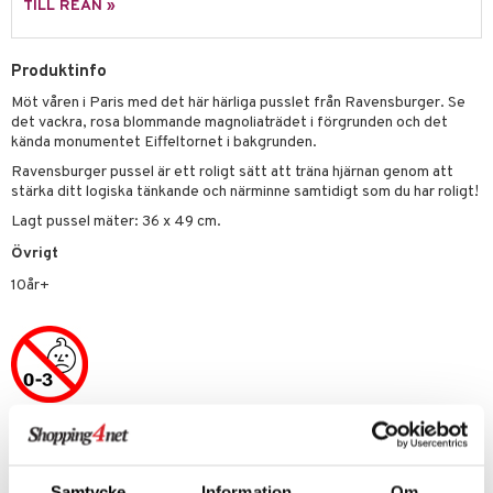
TILL REAN »
 Patrol
tson & Findus
Produktinfo
Möt våren i Paris med det här härliga pusslet från Ravensburger. Se
pi Långstrump
det vackra, rosa blommande magnoliaträdet i förgrunden och det
kemon
kända monumentet Eiffeltornet i bakgrunden.
Ravensburger pussel är ett roligt sätt att träna hjärnan genom att
amashjältarna
stärka ditt logiska tänkande och närminne samtidigt som du har roligt!
ållan
Lagt pussel mäter: 36 x 49 cm.
Övrigt
derman
10år+
er Mario
Artikelnr
TRE44-1-XX
Samtycke
Information
Om