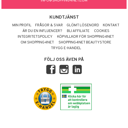
INFO@SHOPPING4NET.COM
KUNDTJÄNST
MIN PROFIL
FRÅGOR & SVAR
GLÖMT LÖSENORD
KONTAKT
ÄR DU EN INFLUENCER?
BLI AFFILIATE
COOKIES
INTEGRITETSPOLICY
KÖPVILLKOR FÖR SHOPPING4NET
OM SHOPPING4NET
SHOPPING4NET BEAUTYSTORE
TRYGG E-HANDEL
FÖLJ OSS ÄVEN PÅ