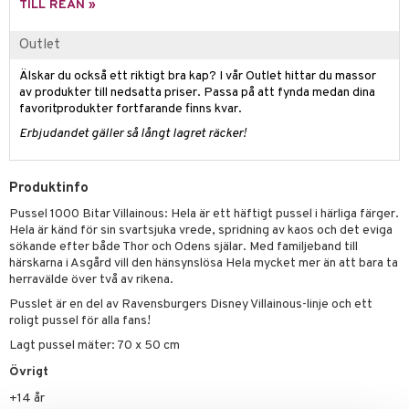
TILL REAN »
 Patrol
Outlet
tson & Findus
Älskar du också ett riktigt bra kap? I vår Outlet hittar du massor
pi Långstrump
av produkter till nedsatta priser. Passa på att fynda medan dina
favoritprodukter fortfarande finns kvar.
kemon
Erbjudandet gäller så långt lagret räcker!
amashjältarna
ållan
Produktinfo
derman
Pussel 1000 Bitar Villainous: Hela är ett häftigt pussel i härliga färger.
Hela är känd för sin svartsjuka vrede, spridning av kaos och det eviga
er Mario
sökande efter både Thor och Odens själar. Med familjeband till
härskarna i Asgård vill den hänsynslösa Hela mycket mer än att bara ta
herravälde över två av rikena.
Pusslet är en del av Ravensburgers Disney Villainous-linje och ett
roligt pussel för alla fans!
Lagt pussel mäter: 70 x 50 cm
Övrigt
+14 år