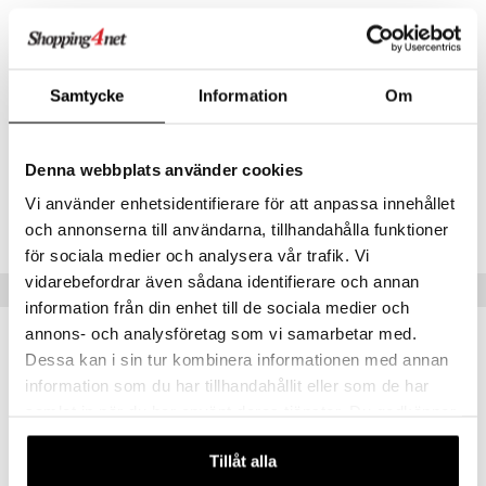
Samtycke
Information
Om
Artikelnr
Denna webbplats använder cookies
TRB66-1-XX
Vi använder enhetsidentifierare för att anpassa innehållet
Lägsta pris senaste 30 dagarna: 99 kr
och annonserna till användarna, tillhandahålla funktioner
för sociala medier och analysera vår trafik. Vi
vidarebefordrar även sådana identifierare och annan
Tips till dig
information från din enhet till de sociala medier och
annons- och analysföretag som vi samarbetar med.
Dessa kan i sin tur kombinera informationen med annan
information som du har tillhandahållit eller som de har
samlat in när du har använt deras tjänster. Du godkänner
våra cookies vid fortsatt användande av vår webbplats.
Tillåt alla