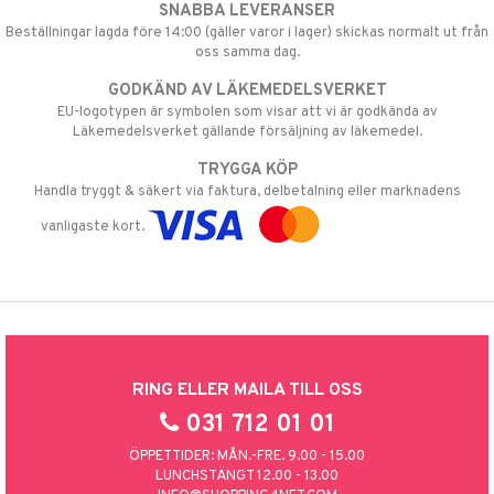
SNABBA LEVERANSER
Beställningar lagda före 14:00 (gäller varor i lager) skickas normalt ut från
oss samma dag.
GODKÄND AV LÄKEMEDELSVERKET
EU-logotypen är symbolen som visar att vi är godkända av
Läkemedelsverket gällande försäljning av läkemedel.
TRYGGA KÖP
Handla tryggt & säkert via faktura, delbetalning eller marknadens
vanligaste kort.
RING ELLER MAILA TILL OSS
031 712 01 01
ÖPPETTIDER: MÅN.-FRE. 9.00 - 15.00
LUNCHSTÄNGT 12.00 - 13.00