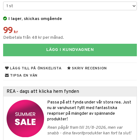
tyrt
s
gtoys
s
O Classic
saker
ens Barn
I lager, skickas omgående
ney
O Creator
o
uslek
99
ållan
ney Prinsessor
GO Disney
kr
badabado
andlek
Delbetala från 48 kr per månad.
ffi Love
l
O Disney Princess
ki
mhus-leksaker
LÄGG I KUNDVAGNEN
zen
GO DUPLO
mhus-spel
ta Gris
O Friends
LÄGG TILL PÅ ÖNSKELISTA
SKRIV RECENSION
ry Potter
O Minecraft
TIPSA EN VÄN
lo Kitty
GO Ninjago
REA - dags att klicka hem fynden
.L.
GO Speed Champions
Passa på att fynda under vår stora rea. Just
mma Mu
GO Spidey
nu är varuhuset fyllt med fantastiska
reapriser på mängder av spännande
le
O Super Heroes
produkter!
min
ic
Rean pågår fram till 31/8-2026, men var
snabb - dina favoritprodukter kan fort ta slut!
Little Pony