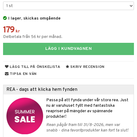
tyrt
s
gtoys
s
O Classic
saker
ens Barn
I lager, skickas omgående
ney
O Creator
o
uslek
179
ållan
ney Prinsessor
GO Disney
kr
badabado
andlek
Delbetala från 56 kr per månad.
ffi Love
l
O Disney Princess
ki
mhus-leksaker
LÄGG I KUNDVAGNEN
zen
GO DUPLO
mhus-spel
ta Gris
O Friends
LÄGG TILL PÅ ÖNSKELISTA
SKRIV RECENSION
ry Potter
O Minecraft
TIPSA EN VÄN
lo Kitty
GO Ninjago
REA - dags att klicka hem fynden
.L.
GO Speed Champions
Passa på att fynda under vår stora rea. Just
mma Mu
GO Spidey
nu är varuhuset fyllt med fantastiska
reapriser på mängder av spännande
le
O Super Heroes
produkter!
min
ic
Rean pågår fram till 31/8-2026, men var
snabb - dina favoritprodukter kan fort ta slut!
Little Pony