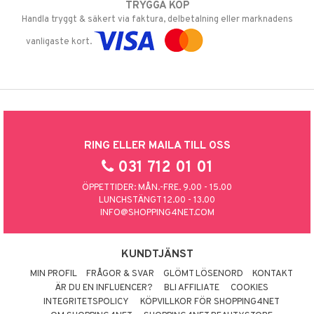
TRYGGA KÖP
Handla tryggt & säkert via faktura, delbetalning eller marknadens
vanligaste kort.
RING ELLER MAILA TILL OSS
031 712 01 01
ÖPPETTIDER: MÅN.-FRE. 9.00 - 15.00
LUNCHSTÄNGT 12.00 - 13.00
INFO@SHOPPING4NET.COM
KUNDTJÄNST
MIN PROFIL
FRÅGOR & SVAR
GLÖMT LÖSENORD
KONTAKT
ÄR DU EN INFLUENCER?
BLI AFFILIATE
COOKIES
INTEGRITETSPOLICY
KÖPVILLKOR FÖR SHOPPING4NET