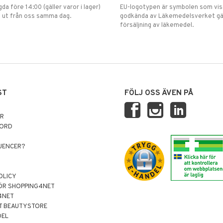
gda före 14:00 (gäller varor i lager)
EU-logotypen är symbolen som visar
 ut från oss samma dag.
godkända av Läkemedelsverket gä
försäljning av läkemedel.
ST
FÖLJ OSS ÄVEN PÅ
AR
NORD
LUENCER?
OLICY
ÖR SHOPPING4NET
4NET
T BEAUTYSTORE
DEL