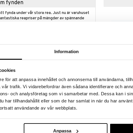
hem fynden
tt fynda under vår stora rea. Just nu är varuhuset
fantastiska reapriser på mängder av spännande
!
 fram till 31/8-2026, men var snabb - dina
ukter kan fort ta slut!
N »
Information
Pussel 1000 B
cookies
r Shop är ett fint målat motiv av en blomsteraffär
Mediterranean
a färger.
RAVENSBURGE
View
e för att anpassa innehållet och annonserna till användarna, tillh
sselglädje i premiumkvalitet. Oavsett om du är
179
vår trafik. Vi vidarebefordrar även sådana identifierare och anna
kr
onell pusslare hittar du här rätt antal bitar och rätt
nnons- och analysföretag som vi samarbetar med. Dessa kan i sin
 distinkta och unika tack vare handgjorda
het av pusseltillverkning och höga
har tillhandahållit eller som de har samlat in när du har använt
 hjärtan att slå snabbare när de upplever hur en bit
ortsatt användande av vår webbplats.
ssionen.
Anpassa