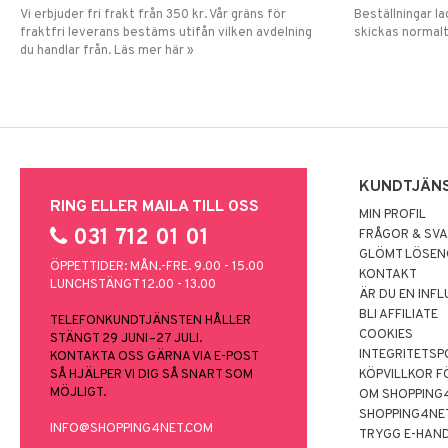
Vi erbjuder fri frakt från 350 kr. Vår gräns för
Beställningar la
fraktfri leverans bestäms utifån vilken avdelning
skickas normalt
du handlar från. Läs mer här »
KUNDTJÄN
RING ELLER MAILA TILL OSS
MIN PROFIL
031 712 01 01
FRÅGOR & SV
GLÖMT LÖSE
ÖPPETTIDER: MÅN.-FRE. 9.00 - 15.00
KONTAKT
LUNCHSTÄNGT 12.00 - 13.00
ÄR DU EN INF
BLI AFFILIATE
TELEFONKUNDTJÄNSTEN HÅLLER
COOKIES
STÄNGT 29 JUNI–27 JULI.
INTEGRITETSP
KONTAKTA OSS GÄRNA VIA E-POST
SÅ HJÄLPER VI DIG SÅ SNART SOM
KÖPVILLKOR F
MÖJLIGT.
OM SHOPPING
SHOPPING4NE
INFO@SHOPPING4NET.COM
TRYGG E-HAN