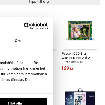
Tips till dig
Om
itar
Pussel 1000 Bitar The
Pussel 1000 Bitar
 Terrace
Bird Table
Wicked Movie Act 2
R
RAVENSBURGER
RAVENSBURGER
andahålla funktioner för
179
169
n information från din enhet
kr
kr
 tur kombinera informationen
 deras tjänster. Du
Tillåt alla