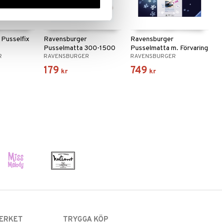
Pusselfix
Ravensburger
Ravensburger
Pusselmatta 300-1500
Pusselmatta m. Förvaring
R
RAVENSBURGER
RAVENSBURGER
Bitar
300-1000 Bit
179
749
kr
kr
ERKET
TRYGGA KÖP