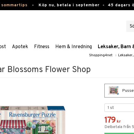
 sommartips
-
Köp nu, betala i september -
45 dagars 
ost
Apotek
Fitness
Hem & Inredning
Leksaker, Barn 
Shopping4net
»
Leksaker,
ar Blossoms Flower Shop
Pussel
179
kr
Delbetala från 