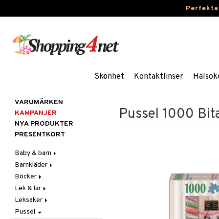
Perfekta
Skönhet
Kontaktlinser
Hälsok
VARUMÄRKEN
Pussel 1000 Bit
KAMPANJER
NYA PRODUKTER
PRESENTKORT
Baby & barn
Barnkläder
Accessoarer
Böcker
Aktivitet
Accessoarer
För håret
Lek & lär
Äta
Badkläder & UV-kläder
Dagböcker
Hattar & Mössor
Babygym
Kepsar & Solhattar
Leksaker
Badrockar & Handdukar
Klänningar
Läs & Lär
Experiment
Övrigt
Babysitters
Barnservis
Pussel
Barnvagnstillbehör
Nederdelar
Målarböcker
Inlärningsspel
Adventskalendrar
Plånböcker
Bit & Skallra
Haklappar