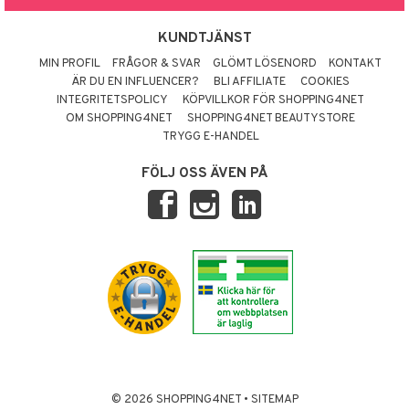
KUNDTJÄNST
MIN PROFIL
FRÅGOR & SVAR
GLÖMT LÖSENORD
KONTAKT
ÄR DU EN INFLUENCER?
BLI AFFILIATE
COOKIES
INTEGRITETSPOLICY
KÖPVILLKOR FÖR SHOPPING4NET
OM SHOPPING4NET
SHOPPING4NET BEAUTYSTORE
TRYGG E-HANDEL
FÖLJ OSS ÄVEN PÅ
© 2026 SHOPPING4NET
•
SITEMAP