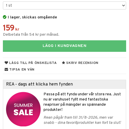
tyrt
s
gtoys
s
O Classic
saker
ens Barn
I lager, skickas omgående
ney
O Creator
o
uslek
159
ållan
ney Prinsessor
GO Disney
kr
badabado
andlek
Delbetala från 54 kr per månad.
l
O Disney Princess
ki
mhus-leksaker
LÄGG I KUNDVAGNEN
zen
GO DUPLO
mhus-spel
ta Gris
O Friends
LÄGG TILL PÅ ÖNSKELISTA
SKRIV RECENSION
ry Potter
O Minecraft
TIPSA EN VÄN
lo Kitty
GO Ninjago
REA - dags att klicka hem fynden
.L.
GO Speed Champions
Passa på att fynda under vår stora rea. Just
mma Mu
GO Spidey
nu är varuhuset fyllt med fantastiska
reapriser på mängder av spännande
le
O Super Heroes
produkter!
min
ic
Rean pågår fram till 31/8-2026, men var
snabb - dina favoritprodukter kan fort ta slut!
Little Pony