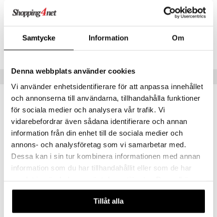
Artikelnr
TTI55-1-XX
Samtycke
Information
Om
Lägsta pris senaste 30 dagarna: 159 kr
Denna webbplats använder cookies
Tips till dig
Vi använder enhetsidentifierare för att anpassa innehållet
och annonserna till användarna, tillhandahålla funktioner
för sociala medier och analysera vår trafik. Vi
vidarebefordrar även sådana identifierare och annan
information från din enhet till de sociala medier och
annons- och analysföretag som vi samarbetar med.
Dessa kan i sin tur kombinera informationen med annan
information som du har tillhandahållit eller som de har
samlat in när du har använt deras tjänster. Du godkänner
våra cookies vid fortsatt användande av vår webbplats.
Pussel 1000 Bitar Blomsterbukett
Pussel 1000 Bitar Sagohuset
Tillåt alla
TILDAS
TILDAS