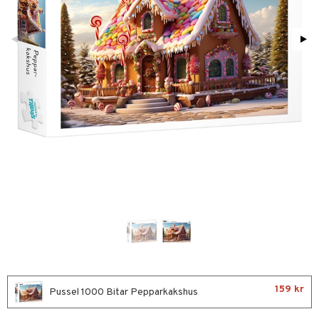
glasögon
ttefiltar
pflaskor & Tillbehör
viditet & amning
atshirts
ivitetsleksaker
ing
böcker
giska leksaker
saker
tar
tenflaskor & Tillbehör
hirts
gleksaker
nmöbler
der
 Klossar
0 bitar
don
oration
kerad
O Builder
läder & Strumpor
sel
a gå vagnar
varing
lbehör
omag
ilen
ndgård
et
r
ssel
mpor
ssar
aply
urer
ionfigurer
kåp
illbehör
tor
gformers
kor
 Real
y Born
drummet
ndby
skor
n
gkläder
ktyg
tlest Pet Shop
bie
nddukar
dby Stockholm
etsfordon
star & Gungdjur
leich - Forntidsdjur
comelon
dvård
min
ar
figurer
el
änst
leich - Hästar
ney Prinsessor
par & Tillbehör
pi Hoppetossa
banor
ons Åberg
aterial
spel
 & svar
leich-Wild Life
ktillbehör
i Villa Villerkulla
ndkår
blarna
anicals
us
set
psspel
produkt
 Zhu Pets
by's Dollhouse
is
mse
tnite
 & Köksredskap
r
Måla
elningen
py Friends
159 kr
g
tman
GO Bluey
Pussel 1000 Bitar Pepparkakshus
dning
bil
erial
tik
.L.
libompa
O City