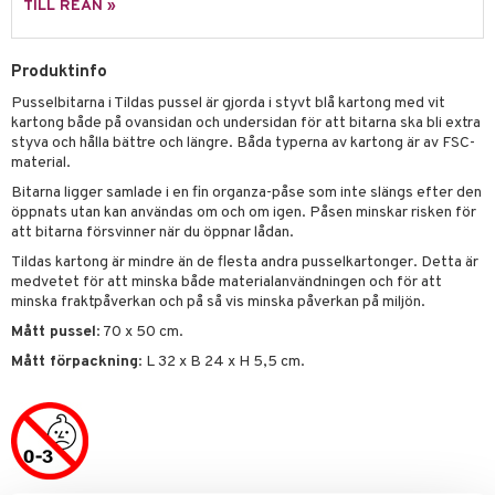
TILL REAN »
 Patrol
tson & Findus
Produktinfo
Pusselbitarna i Tildas pussel är gjorda i styvt blå kartong med vit
pi Långstrump
kartong både på ovansidan och undersidan för att bitarna ska bli extra
kemon
styva och hålla bättre och längre. Båda typerna av kartong är av FSC-
material.
amashjältarna
Bitarna ligger samlade i en fin organza-påse som inte slängs efter den
öppnats utan kan användas om och om igen. Påsen minskar risken för
ållan
att bitarna försvinner när du öppnar lådan.
derman
Tildas kartong är mindre än de flesta andra pusselkartonger. Detta är
medvetet för att minska både materialanvändningen och för att
er Mario
minska fraktpåverkan och på så vis minska påverkan på miljön.
Mått pussel
: 70 x 50 cm.
Mått förpackning
: L 32 x B 24 x H 5,5 cm.