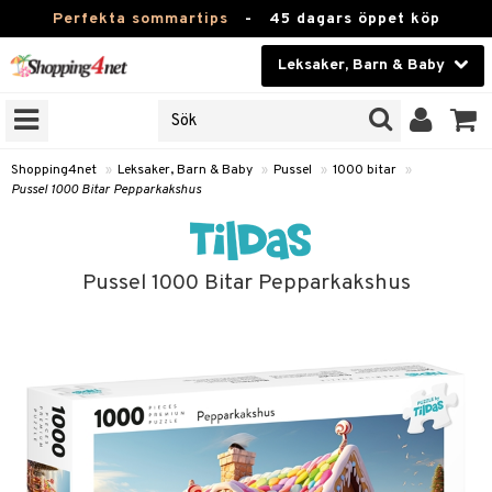
Perfekta sommartips
-
45 dagars öppet köp
Leksaker, Barn & Baby
RKEN
Skönhet
JER
ODUKTER
Kontaktlinser
Shopping4net
»
Leksaker, Barn & Baby
»
Pussel
»
1000 bitar
»
Pussel 1000 Bitar Pepparkakshus
TKORT
Hälsokost
Apotek
arn
Pussel 1000 Bitar Pepparkakshus
er
oarer
Fitness
 håret
et
oarer
Hem & Inredning
tar & Mössor
bygym
sar & Solhattar
der & UV-kläder
ker
Leksaker, Barn & Baby
igt
ysitters
nservis
kar & Handdukar
ngar
är
ment
Varumärken
nböcker
 & Skallra
lappar
nstillbehör
elar
öcker
ngsspel
skalendrar
Kampanjer
ycken
iler
lådor & Matförvaring
gings
d/Mamma
lar
tböcker
ment
k
itar