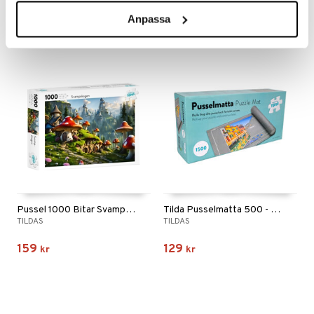
159
159
kr
kr
Anpassa
Pussel 1000 Bitar Svampskogen
Tilda Pusselmatta 500 - 1500 Bitar
TILDAS
TILDAS
159
129
kr
kr