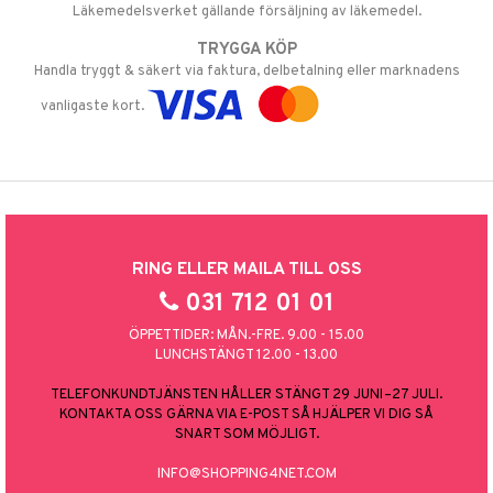
Läkemedelsverket gällande försäljning av läkemedel.
TRYGGA KÖP
Handla tryggt & säkert via faktura, delbetalning eller marknadens
vanligaste kort.
RING ELLER MAILA TILL OSS
031 712 01 01
ÖPPETTIDER: MÅN.-FRE. 9.00 - 15.00
LUNCHSTÄNGT 12.00 - 13.00
TELEFONKUNDTJÄNSTEN HÅLLER STÄNGT 29 JUNI–27 JULI.
KONTAKTA OSS GÄRNA VIA E-POST SÅ HJÄLPER VI DIG SÅ
SNART SOM MÖJLIGT.
INFO@SHOPPING4NET.COM