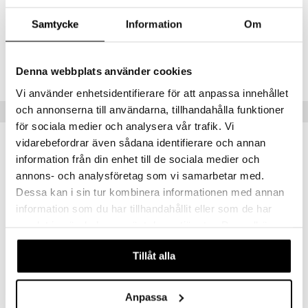
Artikelnr
Samtycke
Information
Om
TEH28-1-XX
Lägsta pris senaste 30 dagarna: 179 kr
Denna webbplats använder cookies
Vi använder enhetsidentifierare för att anpassa innehållet
och annonserna till användarna, tillhandahålla funktioner
Tips till dig
för sociala medier och analysera vår trafik. Vi
vidarebefordrar även sådana identifierare och annan
information från din enhet till de sociala medier och
annons- och analysföretag som vi samarbetar med.
Dessa kan i sin tur kombinera informationen med annan
information som du har tillhandahållit eller som de har
samlat in när du har använt deras tjänster. Du godkänner
våra cookies vid fortsatt användande av vår webbplats.
Tillåt alla
Pussel 1000 Bitar Getting Ready Christmas
Pussel 1000 Bitar The Three Kings
Anpassa
EUROGRAPHICS
EUROGRAPHICS