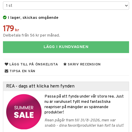
tyrt
s
gtoys
s
O Classic
saker
ens Barn
I lager, skickas omgående
ney
O Creator
o
uslek
179
ållan
ney Prinsessor
GO Disney
kr
badabado
andlek
Delbetala från 56 kr per månad.
ffi Love
l
O Disney Princess
ki
mhus-leksaker
LÄGG I KUNDVAGNEN
zen
GO DUPLO
mhus-spel
ta Gris
O Friends
LÄGG TILL PÅ ÖNSKELISTA
SKRIV RECENSION
ry Potter
O Minecraft
TIPSA EN VÄN
lo Kitty
GO Ninjago
REA - dags att klicka hem fynden
.L.
GO Speed Champions
Passa på att fynda under vår stora rea. Just
mma Mu
GO Spidey
nu är varuhuset fyllt med fantastiska
reapriser på mängder av spännande
le
O Super Heroes
produkter!
min
ic
Rean pågår fram till 31/8-2026, men var
snabb - dina favoritprodukter kan fort ta slut!
Little Pony