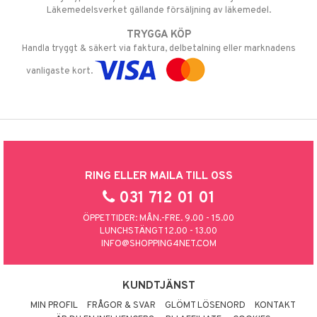
Läkemedelsverket gällande försäljning av läkemedel.
TRYGGA KÖP
Handla tryggt & säkert via faktura, delbetalning eller marknadens
vanligaste kort.
RING ELLER MAILA TILL OSS
031 712 01 01
ÖPPETTIDER: MÅN.-FRE. 9.00 - 15.00
LUNCHSTÄNGT 12.00 - 13.00
INFO@SHOPPING4NET.COM
KUNDTJÄNST
MIN PROFIL
FRÅGOR & SVAR
GLÖMT LÖSENORD
KONTAKT