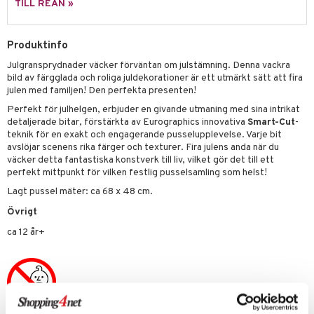
TILL REAN »
 Patrol
tson & Findus
Produktinfo
Julgransprydnader väcker förväntan om julstämning. Denna vackra
pi Långstrump
bild av färgglada och roliga juldekorationer är ett utmärkt sätt att fira
kemon
julen med familjen! Den perfekta presenten!
Perfekt för julhelgen, erbjuder en givande utmaning med sina intrikat
amashjältarna
detaljerade bitar, förstärkta av Eurographics innovativa
Smart-Cut
-
teknik för en exakt och engagerande pusselupplevelse. Varje bit
ållan
avslöjar scenens rika färger och texturer. Fira julens anda när du
väcker detta fantastiska konstverk till liv, vilket gör det till ett
derman
perfekt mittpunkt för vilken festlig pusselsamling som helst!
er Mario
Lagt pussel mäter: ca 68 x 48 cm.
Övrigt
ca 12 år+