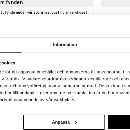
hem fynden
tt fynda under vår stora rea. Just nu är varuhuset
fantastiska reapriser på mängder av spännande
!
 fram till 31/8-2026, men var snabb - dina
ukter kan fort ta slut!
N »
Information
cookies
Pussel 1000 B
ngande från eldstaden och en festlig gran prydd
Christmas Or
e för att anpassa innehållet och annonserna till användarna, tillh
EUROGRAPHIC
vår trafik. Vi vidarebefordrar även sådana identifierare och anna
llsammans under julhelgen då pusslet har stora bitar
179
kr
nnons- och analysföretag som vi samarbetar med. Dessa kan i sin
lpa till.
har tillhandahållit eller som de har samlat in när du har använt
tastiska konstverk till liv, vilket gör det till ett
ortsatt användande av vår webbplats.
lig pusselsamling som helst!
.
Anpassa