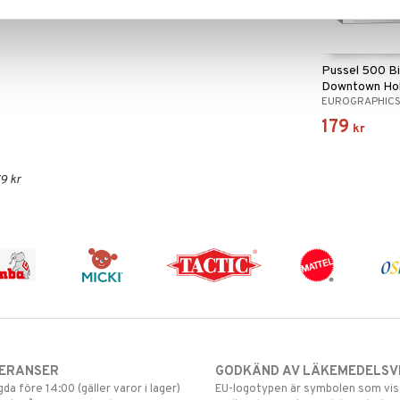
Pussel 500 Bi
Downtown Hol
EUROGRAPHIC
Festival
179
kr
9 kr
VERANSER
GODKÄND AV LÄKEMEDELSV
gda före 14:00 (gäller varor i lager)
EU-logotypen är symbolen som visar