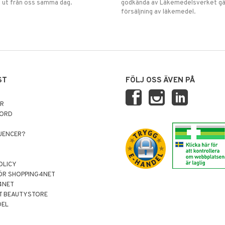
 ut från oss samma dag.
godkända av Läkemedelsverket gä
försäljning av läkemedel.
ST
FÖLJ OSS ÄVEN PÅ
AR
NORD
LUENCER?
OLICY
ÖR SHOPPING4NET
4NET
T BEAUTYSTORE
DEL