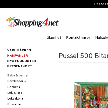
Perfek
Skönhet
Kontaktlinser
Hälsok
VARUMÄRKEN
Pussel 500 Bitar
KAMPANJER
NYA PRODUKTER
PRESENTKORT
Baby & barn
Barnkläder
Accessoarer
Böcker
Aktivitet
Accessoarer
För håret
Lek & lär
Äta
Badkläder & UV-kläder
Dagböcker
Hattar & Mössor
Babygym
Kepsar & Solhattar
Leksaker
Badrockar & Handdukar
Klänningar
Läs & Lär
Experiment
Övrigt
Babysitters
Barnservis
Pussel
Barnvagnstillbehör
Nederdelar
Målarböcker
Inlärningsspel
Adventskalendrar
Plånböcker
Bit & Skallra
Haklappar