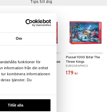
Tips till dig
Om
itar
Pussel 1000 Bitar
Pussel 1000 Bitar The
naments
Getting Ready Christmas
Three Kings
andahålla funktioner för
S
EUROGRAPHICS
EUROGRAPHICS
n information från din enhet
179
179
kr
kr
 tur kombinera informationen
 deras tjänster. Du
Tillåt alla