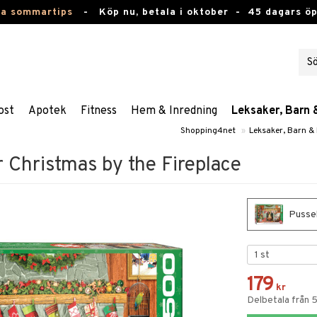
ta sommartips
-
Köp nu, betala i oktober -
45 dagars ö
ost
Apotek
Fitness
Hem & Inredning
Leksaker, Barn 
Shopping4net
»
Leksaker, Barn &
 Christmas by the Fireplace
Pussel
179
kr
Delbetala från 