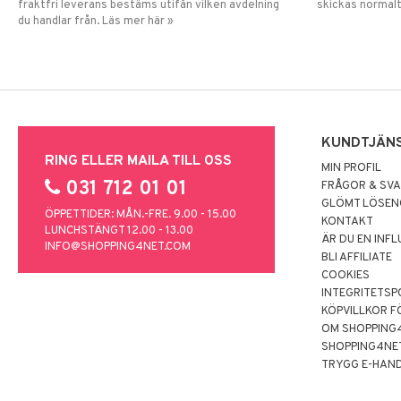
fraktfri leverans bestäms utifån vilken avdelning
skickas normalt
du handlar från. Läs mer här »
KUNDTJÄN
RING ELLER MAILA TILL OSS
MIN PROFIL
031 712 01 01
FRÅGOR & SV
GLÖMT LÖSE
ÖPPETTIDER: MÅN.-FRE. 9.00 - 15.00
KONTAKT
LUNCHSTÄNGT 12.00 - 13.00
ÄR DU EN INF
INFO@SHOPPING4NET.COM
BLI AFFILIATE
COOKIES
INTEGRITETSP
KÖPVILLKOR F
OM SHOPPING
SHOPPING4NE
TRYGG E-HAN