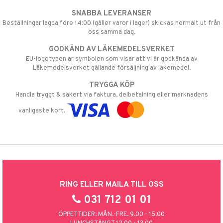
SNABBA LEVERANSER
Beställningar lagda före 14:00 (gäller varor i lager) skickas normalt ut från
oss samma dag.
GODKÄND AV LÄKEMEDELSVERKET
EU-logotypen är symbolen som visar att vi är godkända av
Läkemedelsverket gällande försäljning av läkemedel.
TRYGGA KÖP
Handla tryggt & säkert via faktura, delbetalning eller marknadens
vanligaste kort.
RING ELLER MAILA TILL OSS
031 712 01 01
ÖPPETTIDER: MÅN.-FRE. 9.00 - 15.00