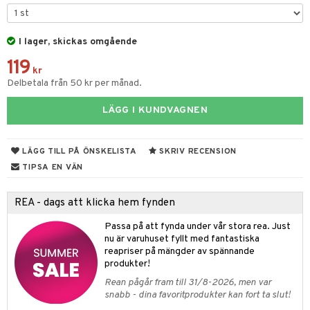
tyrt
s
gtoys
s
O Classic
saker
ens Barn
I lager, skickas omgående
ney
O Creator
o
uslek
119
ållan
ney Prinsessor
GO Disney
kr
badabado
andlek
Delbetala från 50 kr per månad.
ffi Love
l
O Disney Princess
ki
mhus-leksaker
LÄGG I KUNDVAGNEN
zen
GO DUPLO
mhus-spel
ta Gris
O Friends
LÄGG TILL PÅ ÖNSKELISTA
SKRIV RECENSION
ry Potter
O Minecraft
TIPSA EN VÄN
lo Kitty
GO Ninjago
REA - dags att klicka hem fynden
.L.
GO Speed Champions
Passa på att fynda under vår stora rea. Just
mma Mu
GO Spidey
nu är varuhuset fyllt med fantastiska
reapriser på mängder av spännande
le
O Super Heroes
produkter!
min
ic
Rean pågår fram till 31/8-2026, men var
snabb - dina favoritprodukter kan fort ta slut!
Little Pony