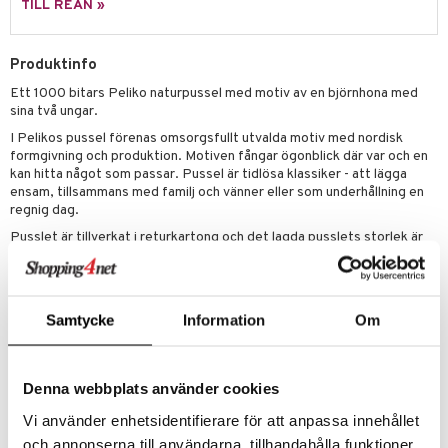
TILL REAN »
 Patrol
tson & Findus
Produktinfo
Ett 1000 bitars Peliko naturpussel med motiv av en björnhona med
pi Långstrump
sina två ungar.
kemon
I Pelikos pussel förenas omsorgsfullt utvalda motiv med nordisk
formgivning och produktion. Motiven fångar ögonblick där var och en
amashjältarna
kan hitta något som passar. Pussel är tidlösa klassiker - att lägga
ensam, tillsammans med familj och vänner eller som underhållning en
ållan
regnig dag.
derman
Pusslet är tillverkat i returkartong och det lagda pusslets storlek är
68 x 48 cm.
er Mario
Tillverkat i Finland.
Övrigt
Samtycke
Information
Om
ca 12 år+
Denna webbplats använder cookies
Vi använder enhetsidentifierare för att anpassa innehållet
och annonserna till användarna, tillhandahålla funktioner