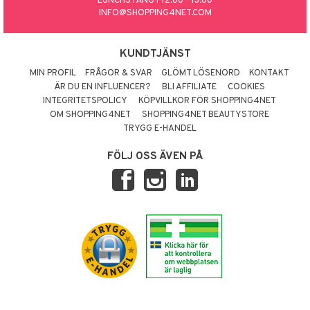
LUNCHSTÄNGT 12.00 - 13.00
INFO@SHOPPING4NET.COM
KUNDTJÄNST
MIN PROFIL
FRÅGOR & SVAR
GLÖMT LÖSENORD
KONTAKT
ÄR DU EN INFLUENCER?
BLI AFFILIATE
COOKIES
INTEGRITETSPOLICY
KÖPVILLKOR FÖR SHOPPING4NET
OM SHOPPING4NET
SHOPPING4NET BEAUTYSTORE
TRYGG E-HANDEL
FÖLJ OSS ÄVEN PÅ