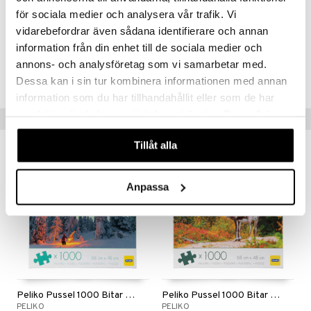
för sociala medier och analysera vår trafik. Vi
Artikelnr
vidarebefordrar även sådana identifierare och annan
TPE70-1-XX
information från din enhet till de sociala medier och
annons- och analysföretag som vi samarbetar med.
Lägsta pris senaste 30 dagarna: 119 kr
Dessa kan i sin tur kombinera informationen med annan
information som du har tillhandahållit eller som de har
samlat in när du har använt deras tjänster. Du godkänner
Tips till dig
våra cookies vid fortsatt användande av vår webbplats.
Tillåt alla
Anpassa
Peliko Pussel 1000 Bitar Norrsken
Peliko Pussel 1000 Bitar Ren
PELIKO
PELIKO