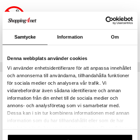
erial
tik
 Patrol
s
tson & Findus
pi Långstrump
Samtycke
Information
Om
Artikelnr
kemon
TT138-1-XX
amashjältarna
Denna webbplats använder cookies
ållan
Tips till dig
Vi använder enhetsidentifierare för att anpassa innehållet
derman
och annonserna till användarna, tillhandahålla funktioner
för sociala medier och analysera vår trafik. Vi
er Mario
vidarebefordrar även sådana identifierare och annan
information från din enhet till de sociala medier och
annons- och analysföretag som vi samarbetar med.
Dessa kan i sin tur kombinera informationen med annan
information som du har tillhandahållit eller som de har
samlat in när du har använt deras tjänster. Du godkänner
våra cookies vid fortsatt användande av vår webbplats.