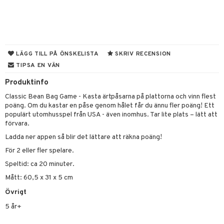
tyrt
gtoys
s
O Classic
saker
ens Barn
ney
O Creator
o
uslek
ållan
ney Prinsessor
GO Disney
badabado
andlek
LÄGG TILL PÅ ÖNSKELISTA
SKRIV RECENSION
ffi Love
TIPSA EN VÄN
l
O Disney Princess
ki
mhus-leksaker
Produktinfo
zen
GO DUPLO
omhus-spel
Classic Bean Bag Game - Kasta ärtpåsarna på plattorna och vinn flest
ta Gris
O Friends
poäng. Om du kastar en påse genom hålet får du ännu fler poäng! Ett
populärt utomhusspel från USA - även inomhus. Tar lite plats – lätt att
ry Potter
O Minecraft
tar
förvara.
lo Kitty
GO Ninjago
Ladda ner appen så blir det lättare att räkna poäng!
tar
För 2 eller fler spelare.
.L.
GO Speed Champions
0 bitar
el
änst
Speltid: ca 20 minuter.
mma Mu
GO Spidey
sel
aterial
spel
Mått: 60,5 x 31 x 5 cm
 & svar
le
O Super Heroes
ssel
set
psspel
Övrigt
produkt
min
ic
5 år+
illbehör
Måla
elningen
Little Pony