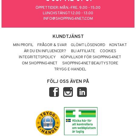
ÖPPETTIDER: MÅN.-FRE. 9.00 - 15.00
LUNCHSTÄNGT 12.00 - 13.00
INFO@SHOPPING4NET.COM
KUNDTJÄNST
MIN PROFIL
FRÅGOR & SVAR
GLÖMT LÖSENORD
KONTAKT
ÄR DU EN INFLUENCER?
BLI AFFILIATE
COOKIES
INTEGRITETSPOLICY
KÖPVILLKOR FÖR SHOPPING4NET
OM SHOPPING4NET
SHOPPING4NET BEAUTYSTORE
TRYGG E-HANDEL
FÖLJ OSS ÄVEN PÅ