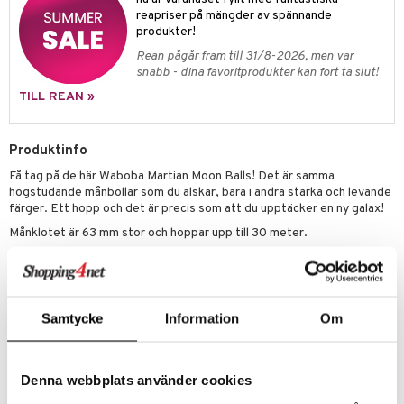
erial
reapriser på mängder av spännande
tik
 Patrol
produkter!
s
tson & Findus
Rean pågår fram till 31/8-2026, men var
snabb - dina favoritprodukter kan fort ta slut!
pi Långstrump
TILL REAN »
kemon
amashjältarna
Produktinfo
Få tag på de här Waboba Martian Moon Balls! Det är samma
ållan
högstudande månbollar som du älskar, bara i andra starka och levande
derman
färger. Ett hopp och det är precis som att du upptäcker en ny galax!
Månklotet är 63 mm stor och hoppar upp till 30 meter.
er Mario
Övrigt
5 år+
Samtycke
Information
Om
Denna webbplats använder cookies