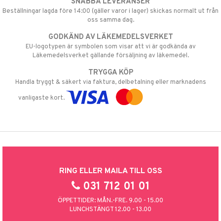
SNABBA LEVERANSER
Beställningar lagda före 14:00 (gäller varor i lager) skickas normalt ut från
oss samma dag.
GODKÄND AV LÄKEMEDELSVERKET
EU-logotypen är symbolen som visar att vi är godkända av
Läkemedelsverket gällande försäljning av läkemedel.
TRYGGA KÖP
Handla tryggt & säkert via faktura, delbetalning eller marknadens
vanligaste kort.
RING ELLER MAILA TILL OSS
031 712 01 01
ÖPPETTIDER: MÅN.-FRE. 9.00 - 15.00
LUNCHSTÄNGT 12.00 - 13.00