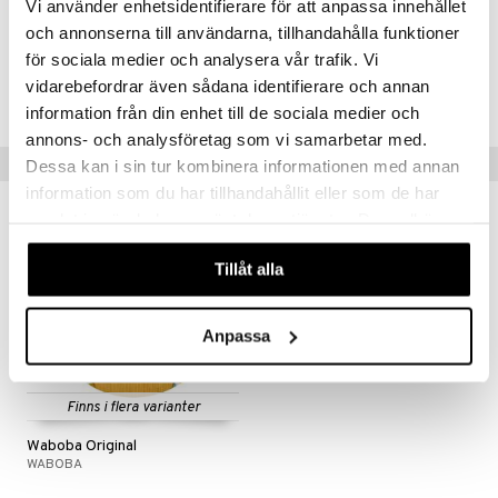
Vi använder enhetsidentifierare för att anpassa innehållet
Artikelnr
och annonserna till användarna, tillhandahålla funktioner
TWA29-1-YE
för sociala medier och analysera vår trafik. Vi
vidarebefordrar även sådana identifierare och annan
Lägsta pris senaste 30 dagarna: 99 kr
information från din enhet till de sociala medier och
annons- och analysföretag som vi samarbetar med.
Tips till dig
Dessa kan i sin tur kombinera informationen med annan
information som du har tillhandahållit eller som de har
samlat in när du har använt deras tjänster. Du godkänner
nyhet
våra cookies vid fortsatt användande av vår webbplats.
Tillåt alla
Anpassa
Finns i flera varianter
Waboba Original
WABOBA