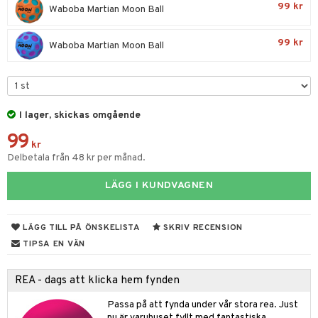
tyrt
99 kr
Waboba Martian Moon Ball
gtoys
s
O Classic
saker
ens Barn
99 kr
ney
Waboba Martian Moon Ball
O Creator
o
uslek
ållan
ney Prinsessor
GO Disney
badabado
andlek
ffi Love
l
O Disney Princess
ki
omhus-leksaker
I lager, skickas omgående
zen
GO DUPLO
mhus-spel
99
ta Gris
O Friends
kr
Delbetala från 48 kr per månad.
ry Potter
O Minecraft
tar
LÄGG I KUNDVAGNEN
lo Kitty
GO Ninjago
tar
.L.
GO Speed Champions
0 bitar
el
LÄGG TILL PÅ ÖNSKELISTA
SKRIV RECENSION
änst
mma Mu
GO Spidey
TIPSA EN VÄN
sel
aterial
spel
 & svar
le
O Super Heroes
ssel
set
psspel
REA - dags att klicka hem fynden
produkt
min
ic
illbehör
Måla
Passa på att fynda under vår stora rea. Just
elningen
Little Pony
nu är varuhuset fyllt med fantastiska