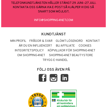
TELEFONKUNDTJÄNSTEN HÅLLER STÄNGT 29 JUNI–27 JULI.
KONTAKTA OSS GÄRNA VIA E-POST SÅ HJÄLPER VI DIG SÅ
SNART SOM MÖJLIGT.
INFO@SHOPPING4NET.COM
KUNDTJÄNST
MIN PROFIL
FRÅGOR & SVAR
GLÖMT LÖSENORD
KONTAKT
ÄR DU EN INFLUENCER?
BLI AFFILIATE
COOKIES
INTEGRITETSPOLICY
KÖPVILLKOR FÖR SHOPPING4NET
OM SHOPPING4NET
SHOPPING4NET BEAUTYSTORE
TRYGG E-HANDEL
FÖLJ OSS ÄVEN PÅ